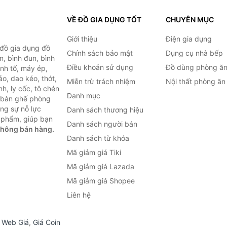
VỀ ĐỒ GIA DỤNG TỐT
CHUYÊN MỤC
Giới thiệu
Điện gia dụng
 đồ gia dụng đồ
Chính sách bảo mật
Dụng cụ nhà bếp
n, bình đun, bình
Điều khoản sử dụng
Đồ dùng phòng ă
inh tố, máy ép,
o, dao kéo, thớt,
Miễn trừ trách nhiệm
Nội thất phòng ăn
h, ly cốc, tô chén
Danh mục
ư bàn ghế phòng
ùng sự nỗ lực
Danh sách thương hiệu
 phẩm, giúp bạn
Danh sách người bán
không bán hàng.
Danh sách từ khóa
Mã giảm giá Tiki
Mã giảm giá Lazada
Mã giảm giá Shopee
Liên hệ
,
Web Giá
,
Giá Coin