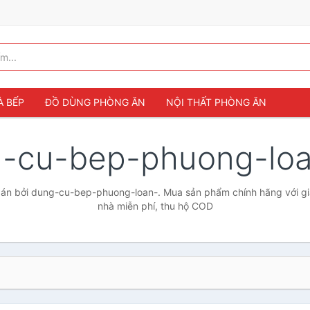
À BẾP
ĐỒ DÙNG PHÒNG ĂN
NỘI THẤT PHÒNG ĂN
-cu-bep-phuong-lo
án bởi dung-cu-bep-phuong-loan-. Mua sản phẩm chính hãng với giá 
nhà miễn phí, thu hộ COD