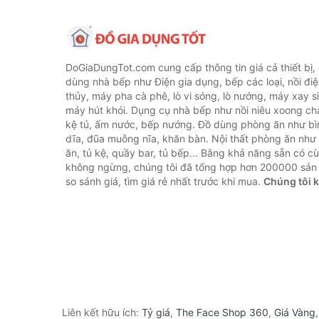
DoGiaDungTot.com cung cấp thông tin giá cả thiết bị,
dùng nhà bếp như Điện gia dụng, bếp các loại, nồi điệ
thủy, máy pha cà phê, lò vi sóng, lò nướng, máy xay s
máy hút khói. Dụng cụ nhà bếp như nồi niêu xoong chả
kệ tủ, ấm nước, bếp nướng. Đồ dùng phòng ăn như bìn
dĩa, đũa muỗng nĩa, khăn bàn. Nội thất phòng ăn nh
ăn, tủ kệ, quầy bar, tủ bếp... Bằng khả năng sẵn có c
không ngừng, chúng tôi đã tổng hợp hơn 200000 sản
so sánh giá, tìm giá rẻ nhất trước khi mua.
Chúng tôi 
Liên kết hữu ích:
Tỷ giá
,
The Face Shop 360
,
Giá Vàng