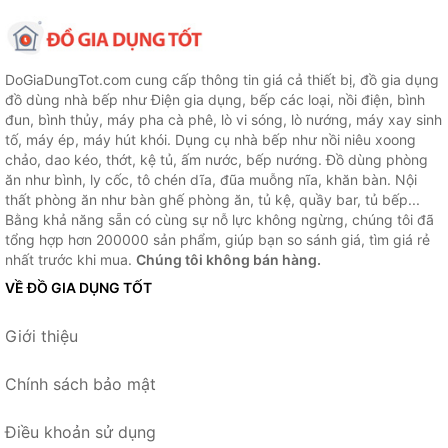
DoGiaDungTot.com cung cấp thông tin giá cả thiết bị, đồ gia dụng
đồ dùng nhà bếp như Điện gia dụng, bếp các loại, nồi điện, bình
đun, bình thủy, máy pha cà phê, lò vi sóng, lò nướng, máy xay sinh
tố, máy ép, máy hút khói. Dụng cụ nhà bếp như nồi niêu xoong
chảo, dao kéo, thớt, kệ tủ, ấm nước, bếp nướng. Đồ dùng phòng
ăn như bình, ly cốc, tô chén dĩa, đũa muỗng nĩa, khăn bàn. Nội
thất phòng ăn như bàn ghế phòng ăn, tủ kệ, quầy bar, tủ bếp...
Bằng khả năng sẵn có cùng sự nỗ lực không ngừng, chúng tôi đã
tổng hợp hơn 200000 sản phẩm, giúp bạn so sánh giá, tìm giá rẻ
nhất trước khi mua.
Chúng tôi không bán hàng.
VỀ ĐỒ GIA DỤNG TỐT
Giới thiệu
Chính sách bảo mật
Điều khoản sử dụng