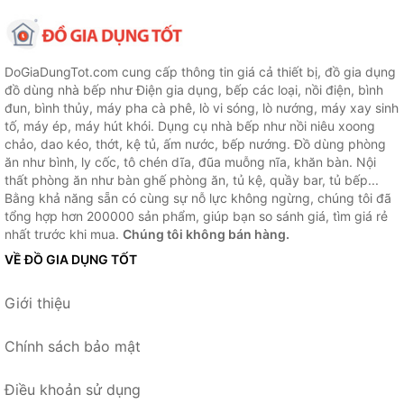
DoGiaDungTot.com cung cấp thông tin giá cả thiết bị, đồ gia dụng
đồ dùng nhà bếp như Điện gia dụng, bếp các loại, nồi điện, bình
đun, bình thủy, máy pha cà phê, lò vi sóng, lò nướng, máy xay sinh
tố, máy ép, máy hút khói. Dụng cụ nhà bếp như nồi niêu xoong
chảo, dao kéo, thớt, kệ tủ, ấm nước, bếp nướng. Đồ dùng phòng
ăn như bình, ly cốc, tô chén dĩa, đũa muỗng nĩa, khăn bàn. Nội
thất phòng ăn như bàn ghế phòng ăn, tủ kệ, quầy bar, tủ bếp...
Bằng khả năng sẵn có cùng sự nỗ lực không ngừng, chúng tôi đã
tổng hợp hơn 200000 sản phẩm, giúp bạn so sánh giá, tìm giá rẻ
nhất trước khi mua.
Chúng tôi không bán hàng.
VỀ ĐỒ GIA DỤNG TỐT
Giới thiệu
Chính sách bảo mật
Điều khoản sử dụng