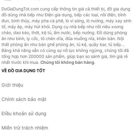
DoGiaDungTot.com cung cấp thông tin giá cả thiết bị, đồ gia dụng
đồ dùng nhà bếp như Điện gia dụng, bếp các loại, nồi điện, bình
đun, bình thủy, máy pha cà phê, lò vi sóng, lò nướng, máy xay sinh
tố, máy ép, máy hút khói. Dụng cụ nhà bếp như nồi niêu xoong
chảo, dao kéo, thớt, kệ tủ, ấm nước, bếp nướng. Đồ dùng phòng
ăn như bình, ly cốc, tô chén dĩa, đũa muỗng nĩa, khăn bàn. Nội
thất phòng ăn như bàn ghế phòng ăn, tủ kệ, quầy bar, tủ bếp...
Bằng khả năng sẵn có cùng sự nỗ lực không ngừng, chúng tôi đã
tổng hợp hơn 200000 sản phẩm, giúp bạn so sánh giá, tìm giá rẻ
nhất trước khi mua.
Chúng tôi không bán hàng.
VỀ ĐỒ GIA DỤNG TỐT
Giới thiệu
Chính sách bảo mật
Điều khoản sử dụng
Miễn trừ trách nhiệm