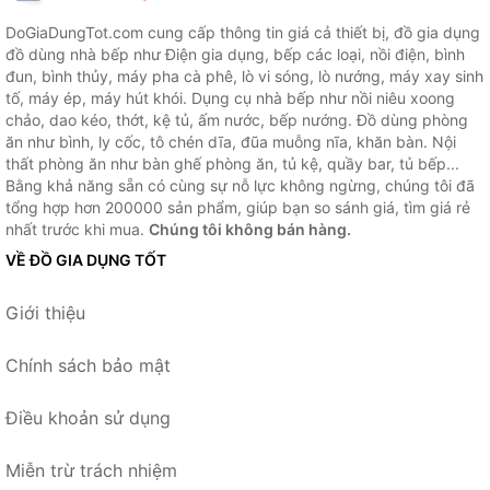
DoGiaDungTot.com cung cấp thông tin giá cả thiết bị, đồ gia dụng
đồ dùng nhà bếp như Điện gia dụng, bếp các loại, nồi điện, bình
đun, bình thủy, máy pha cà phê, lò vi sóng, lò nướng, máy xay sinh
tố, máy ép, máy hút khói. Dụng cụ nhà bếp như nồi niêu xoong
chảo, dao kéo, thớt, kệ tủ, ấm nước, bếp nướng. Đồ dùng phòng
ăn như bình, ly cốc, tô chén dĩa, đũa muỗng nĩa, khăn bàn. Nội
thất phòng ăn như bàn ghế phòng ăn, tủ kệ, quầy bar, tủ bếp...
Bằng khả năng sẵn có cùng sự nỗ lực không ngừng, chúng tôi đã
tổng hợp hơn 200000 sản phẩm, giúp bạn so sánh giá, tìm giá rẻ
nhất trước khi mua.
Chúng tôi không bán hàng.
VỀ ĐỒ GIA DỤNG TỐT
Giới thiệu
Chính sách bảo mật
Điều khoản sử dụng
Miễn trừ trách nhiệm