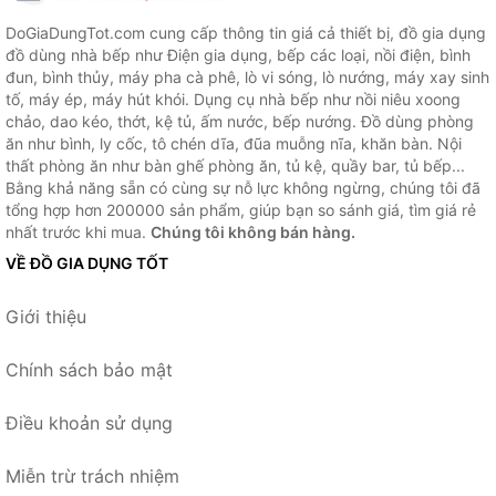
DoGiaDungTot.com cung cấp thông tin giá cả thiết bị, đồ gia dụng
đồ dùng nhà bếp như Điện gia dụng, bếp các loại, nồi điện, bình
đun, bình thủy, máy pha cà phê, lò vi sóng, lò nướng, máy xay sinh
tố, máy ép, máy hút khói. Dụng cụ nhà bếp như nồi niêu xoong
chảo, dao kéo, thớt, kệ tủ, ấm nước, bếp nướng. Đồ dùng phòng
ăn như bình, ly cốc, tô chén dĩa, đũa muỗng nĩa, khăn bàn. Nội
thất phòng ăn như bàn ghế phòng ăn, tủ kệ, quầy bar, tủ bếp...
Bằng khả năng sẵn có cùng sự nỗ lực không ngừng, chúng tôi đã
tổng hợp hơn 200000 sản phẩm, giúp bạn so sánh giá, tìm giá rẻ
nhất trước khi mua.
Chúng tôi không bán hàng.
VỀ ĐỒ GIA DỤNG TỐT
Giới thiệu
Chính sách bảo mật
Điều khoản sử dụng
Miễn trừ trách nhiệm