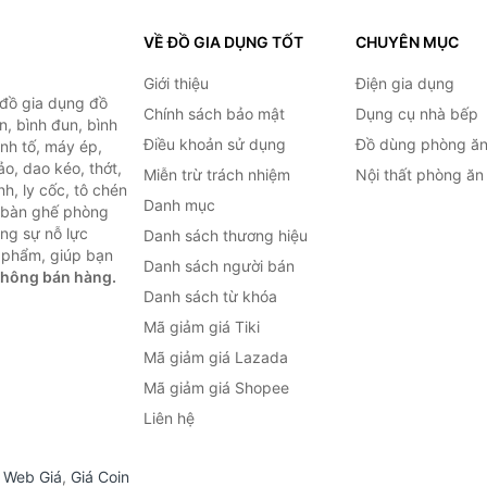
VỀ ĐỒ GIA DỤNG TỐT
CHUYÊN MỤC
Giới thiệu
Điện gia dụng
 đồ gia dụng đồ
Chính sách bảo mật
Dụng cụ nhà bếp
n, bình đun, bình
Điều khoản sử dụng
Đồ dùng phòng ă
inh tố, máy ép,
o, dao kéo, thớt,
Miễn trừ trách nhiệm
Nội thất phòng ăn
h, ly cốc, tô chén
Danh mục
ư bàn ghế phòng
ùng sự nỗ lực
Danh sách thương hiệu
 phẩm, giúp bạn
Danh sách người bán
không bán hàng.
Danh sách từ khóa
Mã giảm giá Tiki
Mã giảm giá Lazada
Mã giảm giá Shopee
Liên hệ
,
Web Giá
,
Giá Coin