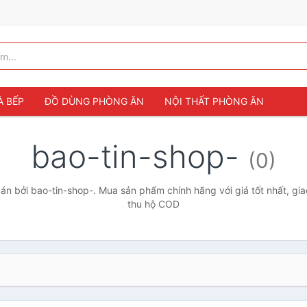
À BẾP
ĐỒ DÙNG PHÒNG ĂN
NỘI THẤT PHÒNG ĂN
bao-tin-shop-
(0)
n bởi bao-tin-shop-. Mua sản phẩm chính hãng với giá tốt nhất, gia
thu hộ COD