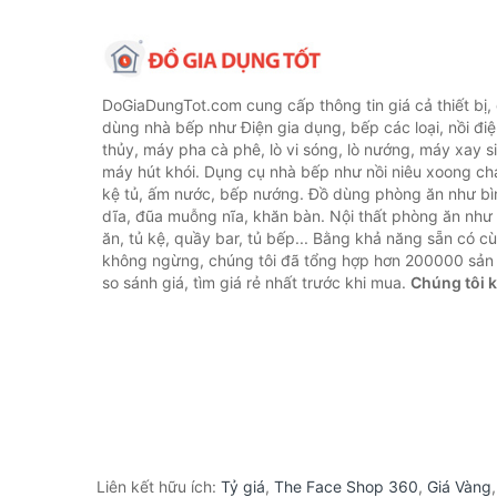
DoGiaDungTot.com cung cấp thông tin giá cả thiết bị,
dùng nhà bếp như Điện gia dụng, bếp các loại, nồi điệ
thủy, máy pha cà phê, lò vi sóng, lò nướng, máy xay s
máy hút khói. Dụng cụ nhà bếp như nồi niêu xoong chả
kệ tủ, ấm nước, bếp nướng. Đồ dùng phòng ăn như bìn
dĩa, đũa muỗng nĩa, khăn bàn. Nội thất phòng ăn nh
ăn, tủ kệ, quầy bar, tủ bếp... Bằng khả năng sẵn có c
không ngừng, chúng tôi đã tổng hợp hơn 200000 sản
so sánh giá, tìm giá rẻ nhất trước khi mua.
Chúng tôi 
Liên kết hữu ích:
Tỷ giá
,
The Face Shop 360
,
Giá Vàng