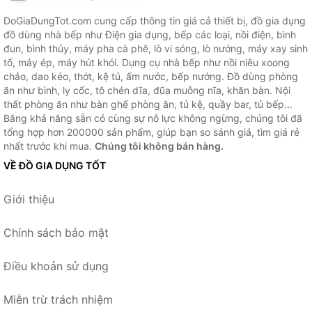
DoGiaDungTot.com cung cấp thông tin giá cả thiết bị, đồ gia dụng
đồ dùng nhà bếp như Điện gia dụng, bếp các loại, nồi điện, bình
đun, bình thủy, máy pha cà phê, lò vi sóng, lò nướng, máy xay sinh
tố, máy ép, máy hút khói. Dụng cụ nhà bếp như nồi niêu xoong
chảo, dao kéo, thớt, kệ tủ, ấm nước, bếp nướng. Đồ dùng phòng
ăn như bình, ly cốc, tô chén dĩa, đũa muỗng nĩa, khăn bàn. Nội
thất phòng ăn như bàn ghế phòng ăn, tủ kệ, quầy bar, tủ bếp...
Bằng khả năng sẵn có cùng sự nỗ lực không ngừng, chúng tôi đã
tổng hợp hơn 200000 sản phẩm, giúp bạn so sánh giá, tìm giá rẻ
nhất trước khi mua.
Chúng tôi không bán hàng.
VỀ ĐỒ GIA DỤNG TỐT
Giới thiệu
Chính sách bảo mật
Điều khoản sử dụng
Miễn trừ trách nhiệm