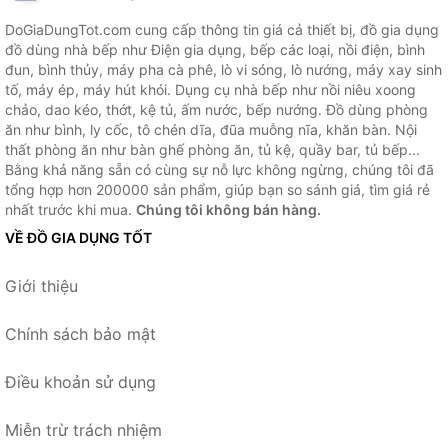
DoGiaDungTot.com cung cấp thông tin giá cả thiết bị, đồ gia dụng
đồ dùng nhà bếp như Điện gia dụng, bếp các loại, nồi điện, bình
đun, bình thủy, máy pha cà phê, lò vi sóng, lò nướng, máy xay sinh
tố, máy ép, máy hút khói. Dụng cụ nhà bếp như nồi niêu xoong
chảo, dao kéo, thớt, kệ tủ, ấm nước, bếp nướng. Đồ dùng phòng
ăn như bình, ly cốc, tô chén dĩa, đũa muỗng nĩa, khăn bàn. Nội
thất phòng ăn như bàn ghế phòng ăn, tủ kệ, quầy bar, tủ bếp...
Bằng khả năng sẵn có cùng sự nỗ lực không ngừng, chúng tôi đã
tổng hợp hơn 200000 sản phẩm, giúp bạn so sánh giá, tìm giá rẻ
nhất trước khi mua.
Chúng tôi không bán hàng.
VỀ ĐỒ GIA DỤNG TỐT
Giới thiệu
Chính sách bảo mật
Điều khoản sử dụng
Miễn trừ trách nhiệm