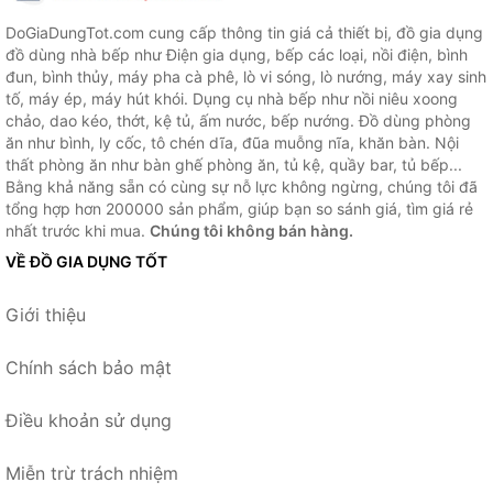
DoGiaDungTot.com cung cấp thông tin giá cả thiết bị, đồ gia dụng
đồ dùng nhà bếp như Điện gia dụng, bếp các loại, nồi điện, bình
đun, bình thủy, máy pha cà phê, lò vi sóng, lò nướng, máy xay sinh
tố, máy ép, máy hút khói. Dụng cụ nhà bếp như nồi niêu xoong
chảo, dao kéo, thớt, kệ tủ, ấm nước, bếp nướng. Đồ dùng phòng
ăn như bình, ly cốc, tô chén dĩa, đũa muỗng nĩa, khăn bàn. Nội
thất phòng ăn như bàn ghế phòng ăn, tủ kệ, quầy bar, tủ bếp...
Bằng khả năng sẵn có cùng sự nỗ lực không ngừng, chúng tôi đã
tổng hợp hơn 200000 sản phẩm, giúp bạn so sánh giá, tìm giá rẻ
nhất trước khi mua.
Chúng tôi không bán hàng.
VỀ ĐỒ GIA DỤNG TỐT
Giới thiệu
Chính sách bảo mật
Điều khoản sử dụng
Miễn trừ trách nhiệm