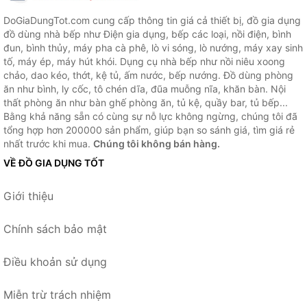
DoGiaDungTot.com cung cấp thông tin giá cả thiết bị, đồ gia dụng
đồ dùng nhà bếp như Điện gia dụng, bếp các loại, nồi điện, bình
đun, bình thủy, máy pha cà phê, lò vi sóng, lò nướng, máy xay sinh
tố, máy ép, máy hút khói. Dụng cụ nhà bếp như nồi niêu xoong
chảo, dao kéo, thớt, kệ tủ, ấm nước, bếp nướng. Đồ dùng phòng
ăn như bình, ly cốc, tô chén dĩa, đũa muỗng nĩa, khăn bàn. Nội
thất phòng ăn như bàn ghế phòng ăn, tủ kệ, quầy bar, tủ bếp...
Bằng khả năng sẵn có cùng sự nỗ lực không ngừng, chúng tôi đã
tổng hợp hơn 200000 sản phẩm, giúp bạn so sánh giá, tìm giá rẻ
nhất trước khi mua.
Chúng tôi không bán hàng.
VỀ ĐỒ GIA DỤNG TỐT
Giới thiệu
Chính sách bảo mật
Điều khoản sử dụng
Miễn trừ trách nhiệm