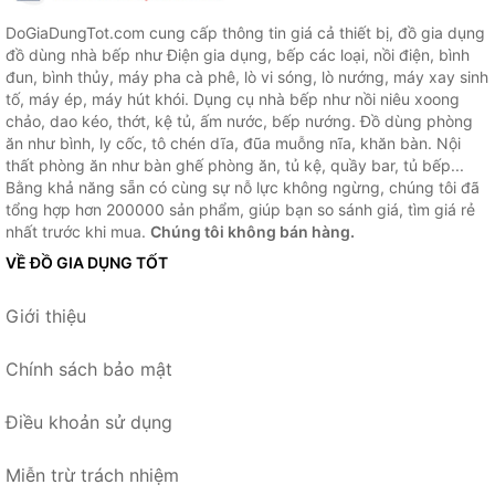
DoGiaDungTot.com cung cấp thông tin giá cả thiết bị, đồ gia dụng
đồ dùng nhà bếp như Điện gia dụng, bếp các loại, nồi điện, bình
đun, bình thủy, máy pha cà phê, lò vi sóng, lò nướng, máy xay sinh
tố, máy ép, máy hút khói. Dụng cụ nhà bếp như nồi niêu xoong
chảo, dao kéo, thớt, kệ tủ, ấm nước, bếp nướng. Đồ dùng phòng
ăn như bình, ly cốc, tô chén dĩa, đũa muỗng nĩa, khăn bàn. Nội
thất phòng ăn như bàn ghế phòng ăn, tủ kệ, quầy bar, tủ bếp...
Bằng khả năng sẵn có cùng sự nỗ lực không ngừng, chúng tôi đã
tổng hợp hơn 200000 sản phẩm, giúp bạn so sánh giá, tìm giá rẻ
nhất trước khi mua.
Chúng tôi không bán hàng.
VỀ ĐỒ GIA DỤNG TỐT
Giới thiệu
Chính sách bảo mật
Điều khoản sử dụng
Miễn trừ trách nhiệm