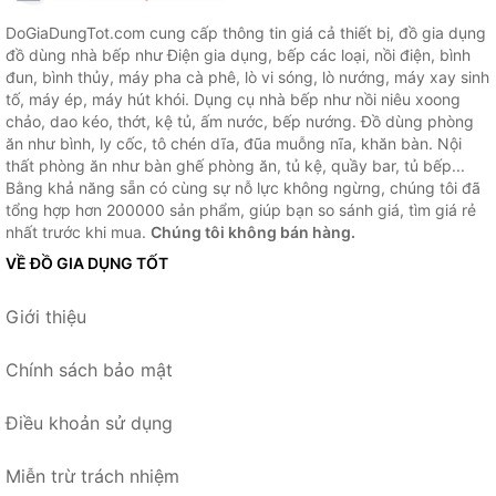
DoGiaDungTot.com cung cấp thông tin giá cả thiết bị, đồ gia dụng
đồ dùng nhà bếp như Điện gia dụng, bếp các loại, nồi điện, bình
đun, bình thủy, máy pha cà phê, lò vi sóng, lò nướng, máy xay sinh
tố, máy ép, máy hút khói. Dụng cụ nhà bếp như nồi niêu xoong
chảo, dao kéo, thớt, kệ tủ, ấm nước, bếp nướng. Đồ dùng phòng
ăn như bình, ly cốc, tô chén dĩa, đũa muỗng nĩa, khăn bàn. Nội
thất phòng ăn như bàn ghế phòng ăn, tủ kệ, quầy bar, tủ bếp...
Bằng khả năng sẵn có cùng sự nỗ lực không ngừng, chúng tôi đã
tổng hợp hơn 200000 sản phẩm, giúp bạn so sánh giá, tìm giá rẻ
nhất trước khi mua.
Chúng tôi không bán hàng.
VỀ ĐỒ GIA DỤNG TỐT
Giới thiệu
Chính sách bảo mật
Điều khoản sử dụng
Miễn trừ trách nhiệm