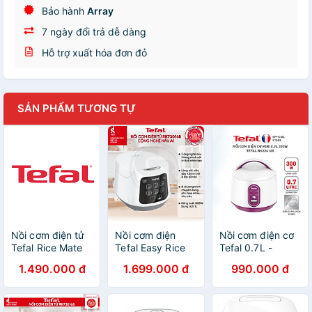
Bảo hành
Array
7 ngày đổi trả dễ dàng
Hỗ trợ xuất hóa đơn đỏ
SẢN PHẨM TƯƠNG TỰ
Nồi cơm điện tử
Nồi cơm điện
Nồi cơm điện cơ
Tefal Rice Mate
Tefal Easy Rice
Tefal 0.7L -
Mini 0.7L
Compact
Thương hiệu
1.490.000 đ
1.699.000 đ
990.000 đ
RK515168 -
RK730168 -
Pháp -
Hàng chính hãng
Dung tích 1L -
RK224168- Hàng
Công suất 600W
chính hãng
- Dễ dàng sử