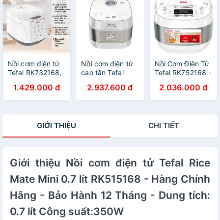
dụng với 1 nút
nhấn - Công
nghệ điện tử
Fuzzy Heating -
Hàng chính hãng
Nồi cơm điện tử
Nồi cơm điện tử
Nồi Cơm Điện Tử
Tefal RK732168,
cao tần Tefal
Tefal RK752168 -
Dung tích 1.8L,
1.5L - Thương
1.8L, 750W -
1.429.000 đ
2.937.600 đ
2.036.000 đ
Công suất 750W
hiệu Pháp -
Hàng Chính Hãng
- Hàng chính
RK762168- Hàng
hãng
chính hãng
GIỚI THIỆU
CHI TIẾT
Giới thiệu Nồi cơm điện tử Tefal Rice
Mate Mini 0.7 lít RK515168 - Hàng Chính
Hãng - Bảo Hành 12 Tháng - Dung tích:
0.7 lít Công suất:350W