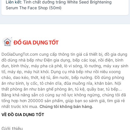
Liên kết:
Tinh chất dưỡng trắng White Seed Brightening
Serum The Face Shop (50ml)
DoGiaDungTot.com cung cấp thông tin giá cả thiết bị, đồ gia dụng
đồ dùng nhà bếp như Điện gia dụng, bếp các loại, nồi điện, bình
đun, bình thủy, máy pha cà phê, lò vi sóng, lò nướng, máy xay sinh
tố, máy ép, máy hút khói. Dụng cụ nhà bếp như nồi niêu xoong
chảo, dao kéo, thớt, kệ tủ, ấm nước, bếp nướng. Đồ dùng phòng
ăn như bình, ly cốc, tô chén dĩa, đũa muỗng nĩa, khăn bàn. Nội
thất phòng ăn như bàn ghế phòng ăn, tủ kệ, quầy bar, tủ bếp...
Bằng khả năng sẵn có cùng sự nỗ lực không ngừng, chúng tôi đã
tổng hợp hơn 200000 sản phẩm, giúp bạn so sánh giá, tìm giá rẻ
nhất trước khi mua.
Chúng tôi không bán hàng.
VỀ ĐỒ GIA DỤNG TỐT
Giới thiệu