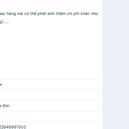
giao hàng mà có thể phát sinh thêm chi phí khác như
.....
ar
a đơn
22846991503