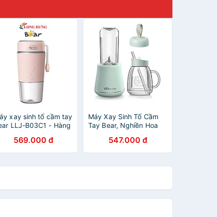
áy xay sinh tố cầm tay
Máy Xay Sinh Tố Cầm
ear LLJ-B03C1 - Hàng
Tay Bear, Nghiền Hoa
hính hãng
Quả Công Suất Lớn,
569.000 đ
547.000 đ
Chất Liệu An Toàn LLJ-
D04A1 - Hàng Chính
Hãng