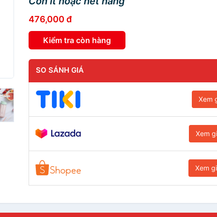
Còn ít hoặc hết hàng
476,000 đ
Kiểm tra còn hàng
SO SÁNH GIÁ
Xem g
Xem g
Xem g