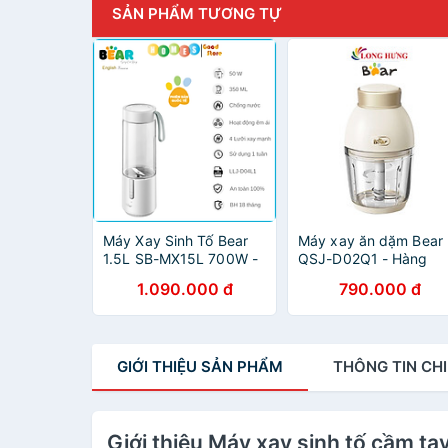
SẢN PHẨM TƯƠNG TỰ
Máy Xay Sinh Tố Bear
Máy xay ăn dặm Bear
1.5L SB-MX15L 700W -
QSJ-D02Q1 - Hàng
Hàng Chính Hãng
chính hãng
1.090.000 đ
790.000 đ
GIỚI THIỆU
SẢN PHẨM
THÔNG TIN
CHI
Giới thiệu Máy xay sinh tố cầm t