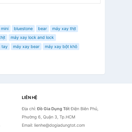
 mini
bluestone
bear
máy xay thịt
hịt
máy xay lock and lock
 tay
máy xay bear
máy xay bột khô
LIÊN HỆ
Địa chỉ:
Đồ Gia Dụng Tốt
Điện Biên Phủ,
Phường 6, Quận 3, Tp.HCM
n
Email: lienhe@dogiadungtot.com