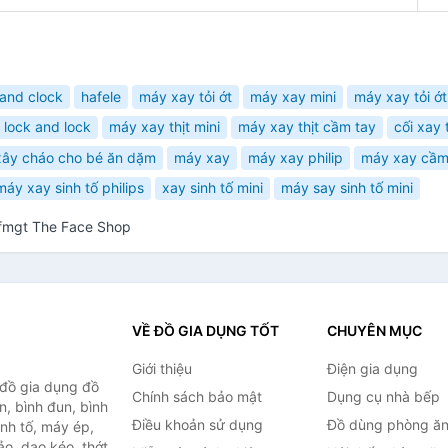
 and clock
hafele
máy xay tỏi ớt
máy xay mini
máy xay tỏi ớt
 lock and lock
máy xay thịt mini
máy xay thịt cầm tay
cối xay t
ây cháo cho bé ăn dặm
máy xay
máy xay philip
máy xay cầm
máy xay sinh tố philips
xay sinh tố mini
máy say sinh tố mini
 fmgt The Face Shop
VỀ ĐỒ GIA DỤNG TỐT
CHUYÊN MỤC
Giới thiệu
Điện gia dụng
 đồ gia dụng đồ
Chính sách bảo mật
Dụng cụ nhà bếp
n, bình đun, bình
Điều khoản sử dụng
Đồ dùng phòng ă
inh tố, máy ép,
o, dao kéo, thớt,