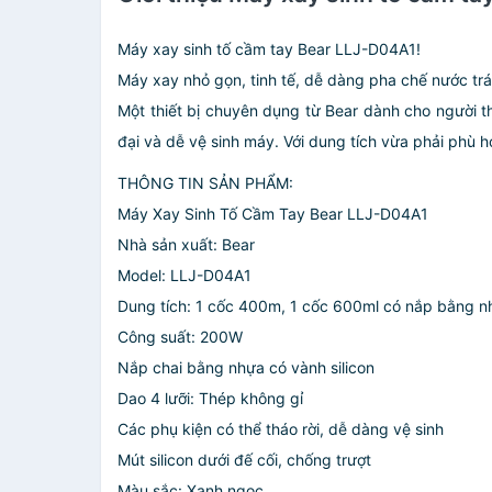
Máy xay sinh tố cầm tay Bear LLJ-D04A1!
Máy xay nhỏ gọn, tinh tế, dễ dàng pha chế nước trá
Một thiết bị chuyên dụng từ Bear dành cho người th
đại và dễ vệ sinh máy. Với dung tích vừa phải phù 
THÔNG TIN SẢN PHẨM:
Máy Xay Sinh Tố Cầm Tay Bear LLJ-D04A1
Nhà sản xuất: Bear
Model: LLJ-D04A1
Dung tích: 1 cốc 400m, 1 cốc 600ml có nắp bằng nh
Công suất: 200W
Nắp chai bằng nhựa có vành silicon
Dao 4 lưỡi: Thép không gỉ
Các phụ kiện có thể tháo rời, dễ dàng vệ sinh
Mút silicon dưới đế cối, chống trượt
Màu sắc: Xanh ngọc