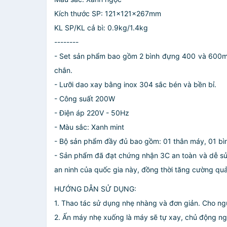
Kích thước SP: 121x121x267mm
KL SP/KL cả bì: 0.9kg/1.4kg
--------
- Set sản phẩm bao gồm 2 bình đựng 400 và 600ml 
chắn.
- Lưỡi dao xay bằng inox 304 sắc bén và bền bỉ.
- Công suất 200W
- Điện áp 220V - 50Hz
- Màu sắc: Xanh mint
- Bộ sản phẩm đầy đủ bao gồm: 01 thân máy, 01 bì
- Sản phẩm đã đạt chứng nhận 3C an toàn và dễ sử
an ninh của quốc gia này, đồng thời tăng cường quả
HƯỚNG DẪN SỬ DỤNG:
1. Thao tác sử dụng nhẹ nhàng và đơn giản. Cho ng
2. Ấn máy nhẹ xuống là máy sẽ tự xay, chủ động ngư