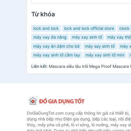
Từ khóa
lock and lock
lock and lock official store
clock
máy xay đa năng
máy xay sinh tố
máy xay thịt
máy xay ăn dặm cho bé
máy say sinh tố
máy x
máy xay sinh tố cầm tay
máy xay sinh tố mini
Liên kết:
Mascara siêu lâu trôi Mega Proof Mascara
DoGiaDungTot.com cung cấp thông tin giá cả thiết bị,
dùng nhà bếp như Điện gia dụng, bếp các loại, nồi điệ
thủy, máy pha cà phê, lò vi sóng, lò nướng, máy xay s
máy hút khói. Dụng cụ nhà bếp như nồi niêu xoong chả