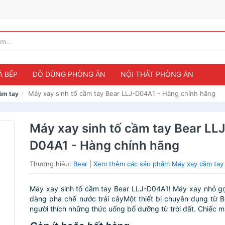
À BẾP
ĐỒ DÙNG PHÒNG ĂN
NỘI THẤT PHÒNG ĂN
Máy xay sinh tố cầm tay Bear LLJ-D04A1 - Hàng chính hãng
ầm tay
Máy xay sinh tố cầm tay Bear LLJ
D04A1 - Hàng chính hãng
Thương hiệu:
Bear
|
Xem thêm các sản phẩm Máy xay cầm tay
Máy xay sinh tố cầm tay Bear LLJ-D04A1! Máy xay nhỏ gọn
dàng pha chế nước trái câyMột thiết bị chuyên dụng từ 
người thích những thức uống bổ dưỡng từ trời đất. Chiếc m