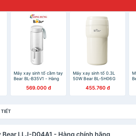
Máy xay sinh tố cầm tay
Máy xay sinh tố 0.3L
M
Bear BL-B35V1 - Hàng
50W Bear BL-5H06G
B
chính hãng
(LLJ-K06F7) - Hàng
c
569.000 đ
455.760 đ
Chính Hãng
 TIẾT
ay Bear LLJ-D04A1 - Hàng chính hãng