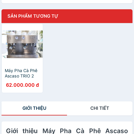
SẢN PHẨM TƯƠNG TỰ
Máy Pha Cà Phê
Ascaso TRIO 2
group - Hàng
62.000.000 đ
Nhập Khẩu
GIỚI THIỆU
CHI TIẾT
Giới thiệu Máy Pha Cà Phê Ascaso