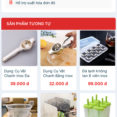
Hỗ trợ xuất hóa đơn đỏ
SẢN PHẨM TƯƠNG TỰ
Dụng Cụ Vắt
Dụng Cụ Vắt
Đá lạnh không
Chanh Inox Đa
Chanh Bằng Inox
tan 8 viên inox
Dụng
Cao Cấp - Không
30 - 2.5x2.5cm
39.000 đ
32.000 đ
99.000 đ
Gỉ - Nhỏ Gọn -
29g
Tiện Dụng (Màu
Bạc)