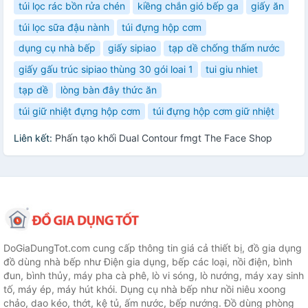
túi lọc rác bồn rửa chén
kiềng chắn gió bếp ga
giấy ăn
túi lọc sữa đậu nành
túi đựng hộp cơm
dụng cụ nhà bếp
giấy sipiao
tạp dề chống thấm nước
giấy gấu trúc sipiao thùng 30 gói loai 1
tui giu nhiet
tạp dề
lòng bàn đây thức ăn
túi giữ nhiệt đựng hộp cơm
túi đựng hộp cơm giữ nhiệt
Liên kết:
Phấn tạo khối Dual Contour fmgt The Face Shop
DoGiaDungTot.com cung cấp thông tin giá cả thiết bị, đồ gia dụng
đồ dùng nhà bếp như Điện gia dụng, bếp các loại, nồi điện, bình
đun, bình thủy, máy pha cà phê, lò vi sóng, lò nướng, máy xay sinh
tố, máy ép, máy hút khói. Dụng cụ nhà bếp như nồi niêu xoong
chảo, dao kéo, thớt, kệ tủ, ấm nước, bếp nướng. Đồ dùng phòng