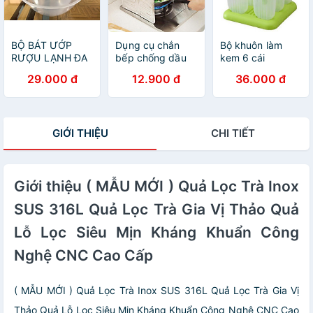
BỘ BÁT ƯỚP
Dụng cụ chắn
Bộ khuôn làm
RƯỢU LẠNH ĐA
bếp chống dầu
kem 6 cái
NĂNG TIỆN LỢI ,
mỡ
29.000 đ
12.900 đ
36.000 đ
GỒM 1 BÁT
ĐỰNG RƯỢU , 1
BÁT ĐỰNG ĐÁ , 1
GÁO MÚC RƯỢU
GIỚI THIỆU
CHI TIẾT
Giới thiệu ( MẪU MỚI ) Quả Lọc Trà Inox
SUS 316L Quả Lọc Trà Gia Vị Thảo Quả
Lỗ Lọc Siêu Mịn Kháng Khuẩn Công
Nghệ CNC Cao Cấp
( MẪU MỚI ) Quả Lọc Trà Inox SUS 316L Quả Lọc Trà Gia Vị
Thảo Quả Lỗ Lọc Siêu Mịn Kháng Khuẩn Công Nghệ CNC Cao