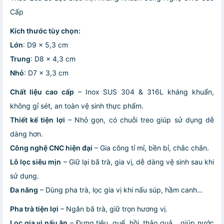
Cấp
Kích thước tùy chọn:
Lớn
: D9 x 5,3 cm
Trung
: D8 x 4,3 cm
Nhỏ
: D7 x 3,3 cm
Chất liệu cao cấp
– Inox SUS 304 & 316L kháng khuẩn,
không gỉ sét, an toàn vệ sinh thực phẩm.
Thiết kế tiện lợi
– Nhỏ gọn, có chuỗi treo giúp sử dụng dễ
dàng hơn.
Công nghệ CNC hiện đại
– Gia công tỉ mỉ, bền bỉ, chắc chắn.
Lỗ lọc siêu mịn
– Giữ lại bã trà, gia vị, dễ dàng vệ sinh sau khi
sử dụng.
Đa năng
– Dùng pha trà, lọc gia vị khi nấu súp, hầm canh…
Pha trà tiện lợi
– Ngăn bã trà, giữ trọn hương vị.
Lọc gia vị nấu ăn
– Đựng tiêu, quế, hồi, thảo quả… giúp nước