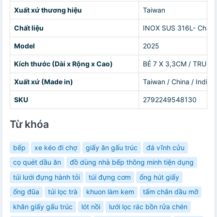
Xuất xứ thương hiệu
Taiwan
Chất liệu
INOX SUS 316L- Chất li
Model
2025
Kích thước (Dài x Rộng x Cao)
BÉ 7 X 3,3CM / TRUG 
Xuất xứ (Made in)
Taiwan / China / India 
SKU
2792249548130
Từ khóa
bếp
xe kéo đi chợ
giấy ăn gấu trúc
đá vĩnh cửu
cọ quét dầu ăn
đồ dùng nhà bếp thông minh tiện dụng
túi lưới đựng hành tỏi
túi đựng cơm
ống hút giấy
ống đũa
túi lọc trà
khuon làm kem
tấm chắn dầu mỡ
khăn giấy gấu trúc
lót nồi
lưới lọc rác bồn rửa chén