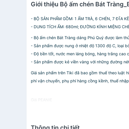
Giới thiệu Bộ ấm chén Bát Tràng_
- BỘ SẢN PHẨM GỒM: 1 ẤM TRÀ, 6 CHÉN, 7 ĐĨA KÊ
- DUNG TÍCH ẤM: 680ml; ĐƯỜNG KÍNH MIỆNG CH
- Bộ ấm chén Bát Tràng dáng Phú Quý được làm thủ 
- Sản phẩm được nung ở nhiệt độ 1300 độ C, loại b
- Độ bền tốt, nước men láng bóng, hàng trắng cao cấ
- Sản phẩm được kẻ viền vàng với những đường nét t
Giá sản phẩm trên Tiki đã bao gồm thuế theo luật h
phí vận chuyển, phụ phí hàng cồng kềnh, thuế nhập kh
Giá PEANIE
Thông tin chi tiết