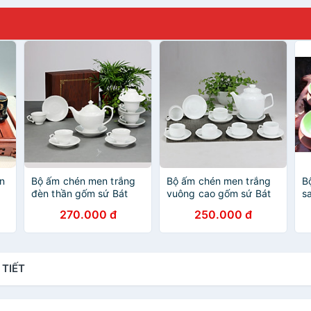
ến
Bộ ấm chén men trắng
Bộ ấm chén men trắng
B
đèn thần gốm sứ Bát
vuông cao gốm sứ Bát
sa
Tràng (bộ bình uống trà,
Tràng (bộ bình uống trà,
270.000 đ
250.000 đ
bình trà)
bình trà)
 TIẾT