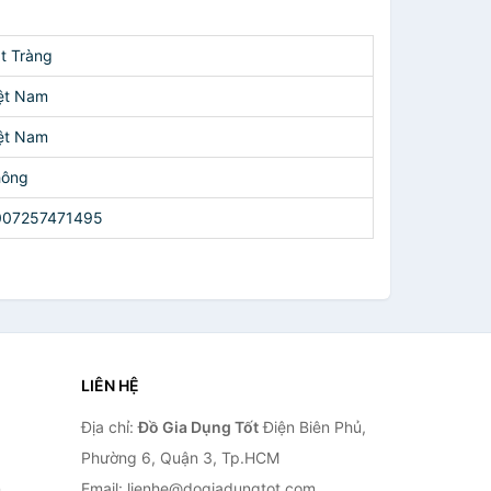
t Tràng
ệt Nam
ệt Nam
hông
007257471495
LIÊN HỆ
Địa chỉ:
Đồ Gia Dụng Tốt
Điện Biên Phủ,
Phường 6, Quận 3, Tp.HCM
n
Email: lienhe@dogiadungtot.com