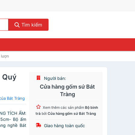
Tìm kiếm
 lượn
ú Quý
Người bán:
Cửa hàng gốm sứ Bát
Tràng
của Bát Tràng
Xem thêm các sản phẩm
Bộ bình
NG TÍCH ẤM:
trà
bởi
Cửa hàng gốm sứ Bát Tràng
 5cm- Bộ ấm
àng nghề Bát
Giao hàng toàn quốc