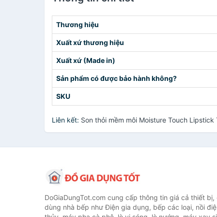
Thương hiệu
Xuất xứ thương hiệu
Xuất xứ (Made in)
Sản phẩm có được bảo hành không?
SKU
Liên kết:
Son thỏi mềm môi Moisture Touch Lipstick
DoGiaDungTot.com cung cấp thông tin giá cả thiết bị,
dùng nhà bếp như Điện gia dụng, bếp các loại, nồi điệ
thủy, máy pha cà phê, lò vi sóng, lò nướng, máy xay s