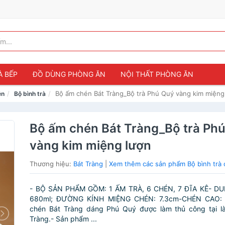
À BẾP
ĐỒ DÙNG PHÒNG ĂN
NỘI THẤT PHÒNG ĂN
Bộ ấm chén Bát Tràng_Bộ trà Phú Quý vàng kim miệng
ện
Bộ bình trà
Bộ ấm chén Bát Tràng_Bộ trà Ph
vàng kim miệng lượn
Thương hiệu:
Bát Tràng
|
Xem thêm các sản phẩm Bộ bình trà 
- BỘ SẢN PHẨM GỒM: 1 ẤM TRÀ, 6 CHÉN, 7 ĐĨA KÊ- DU
680ml; ĐƯỜNG KÍNH MIỆNG CHÉN: 7.3cm-CHÉN CAO:
chén Bát Tràng dáng Phú Quý được làm thủ công tại l
Tràng.- Sản phẩm ...