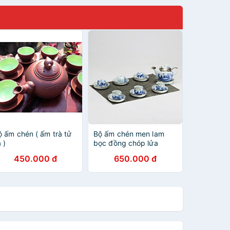
ộ ấm chén ( ấm trà tử
Bộ ấm chén men lam
 )
bọc đồng chóp lửa
chính hãng gốm sứ Bát
450.000 đ
650.000 đ
Tràng - bình trà, bộ bình
uống trà cao cấp