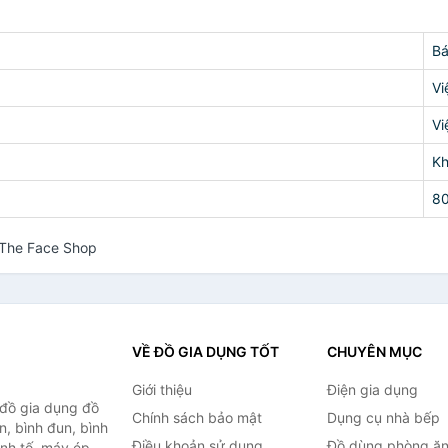
Bá
Vi
Vi
K
8
 The Face Shop
VỀ ĐỒ GIA DỤNG TỐT
CHUYÊN MỤC
Giới thiệu
Điện gia dụng
 đồ gia dụng đồ
Chính sách bảo mật
Dụng cụ nhà bếp
n, bình đun, bình
Điều khoản sử dụng
Đồ dùng phòng ă
inh tố, máy ép,