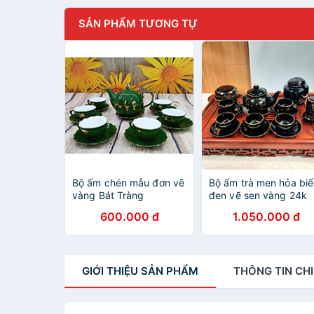
SẢN PHẨM TƯƠNG TỰ
Bộ ấm chén mẫu đơn vẽ
Bộ ấm trà men hỏa bi
vàng Bát Tràng
đen vẽ sen vàng 24k
gốm sứ Bát Tràng cao
600.000 đ
1.050.000 đ
cấp
GIỚI THIỆU
SẢN PHẨM
THÔNG TIN
CHI