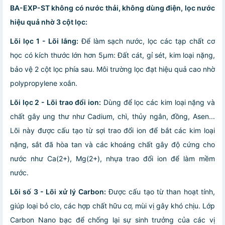
BA-EXP-ST không có nước thải, không dùng điện, lọc nước
hiệu quả nhờ 3 cột lọc:
Lõi lọc 1 - Lõi lắng:
Để làm sạch nước, lọc các tạp chất cơ
học có kích thước lớn hơn 5µm: Đất cát, gỉ sét, kim loại nặng,
bảo vệ 2 cột lọc phía sau. Môi trường lọc đạt hiệu quả cao nhờ
polypropylene xoắn.
Lõi lọc 2 - Lõi trao đổi ion:
Dùng để lọc các kim loại nặng và
chất gây ung thư như Cadium, chì, thủy ngân, đồng, Asen...
Lõi này được cấu tạo từ sợi trao đổi ion để bắt các kim loại
nặng, sắt đã hòa tan và các khoáng chất gây độ cứng cho
nước như Ca(2+), Mg(2+), nhựa trao đổi ion để làm mềm
nước.
Lõi số 3 - Lõi xử lý Carbon:
Được cấu tạo từ than hoạt tính,
giúp loại bỏ clo, các hợp chất hữu cơ, mùi vị gây khó chịu. Lớp
Carbon Nano bạc để chống lại sự sinh trưởng của các vị