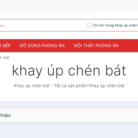
Chỉ tìm trong Khay úp chén 
À BẾP
ĐỒ DÙNG PHÒNG ĂN
NỘI THẤT PHÒNG ĂN
n bát
khay úp chén bát
Khay úp chén bát - Tất cả sản phẩm Khay úp chén bát
Phẩm