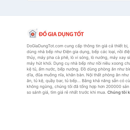
DoGiaDungTot.com cung cấp thông tin giá cả thiết bị,
dùng nhà bếp như Điện gia dụng, bếp các loại, nồi điệ
thủy, máy pha cà phê, lò vi sóng, lò nướng, máy xay s
máy hút khói. Dụng cụ nhà bếp như nồi niêu xoong chả
kệ tủ, ấm nước, bếp nướng. Đồ dùng phòng ăn như bìn
dĩa, đũa muỗng nĩa, khăn bàn. Nội thất phòng ăn nh
ăn, tủ kệ, quầy bar, tủ bếp... Bằng khả năng sẵn có c
không ngừng, chúng tôi đã tổng hợp hơn 200000 sản
so sánh giá, tìm giá rẻ nhất trước khi mua.
Chúng tôi 