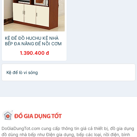
KỆ ĐỂ ĐỒ HUCHU KỆ NHÀ
BẾP ĐA NĂNG ĐỂ NỒI CƠM
ĐIỆN, LÒ NƯỚNG, LÒ VI
1.390.400 đ
SÓNG KẾT HỢP TỦ BẾP MÃ
KB14 CHẤT LIỆU GỖ CAO
CẤP KB14
Kệ để lò vi sóng
DoGiaDungTot.com cung cấp thông tin giá cả thiết bị, đồ gia dụng
đồ dùng nhà bếp như Điện gia dụng, bếp các loại, nồi điện, bình