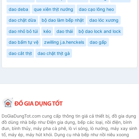
dao deba
que xiên thịt nướng
dao cạo lông heo
dao chặt dừa
bộ dao làm bếp nhật
dao lóc xương
dao nhỏ bỏ túi
kéo
dao thái
bộ dao lock and lock
dao bấm tự vệ
zwilling j.a.henckels
dao gấp
dao cắt thịt
dao chặt thịt gà
DoGiaDungTot.com cung cấp thông tin giá cả thiết bị, đồ gia dụng
đồ dùng nhà bếp như Điện gia dụng, bếp các loại, nồi điện, bình
đun, bình thủy, máy pha cà phê, lò vi sóng, lò nướng, máy xay sinh
tố, máy ép, máy hút khói. Dụng cụ nhà bếp như nồi niêu xoong