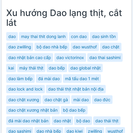
Xu hướng Dao lạng thịt, cắt
lát
dao
may thai thit dong lanh
con dao
dao sinh tồn
dao zwilling
bộ dao nhà bếp
dao wusthof
dao chặt
dao nhật bản cao cấp
dao victorinox
dao thai sashimi
kai
máy thái thịt
dao bếp
dao global nhật
dao làm bếp
đá mài dao
mã tấu dao 1 mét
dao lock and lock
dao thái thịt nhật bản nội địa
dao chặt xương
dao chặt gà
mài dao
dao đức
dao chặt xương nhật bản
bộ dao bếp
đá mài dao nhật bản
dao nhật
bộ dao
dao thái thịt
dao sashimi
dao nhà bếp
dao kiwi
zwilling
wusthof