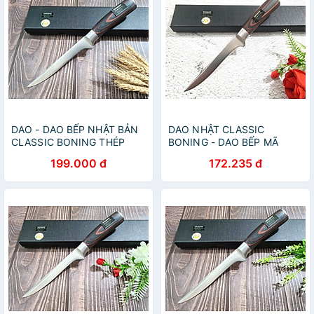
DAO - DAO BẾP NHẬT BẢN
DAO NHẬT CLASSIC
CLASSIC BONING THÉP
BONING - DAO BẾP MÃ
DAMASCUS MÃ DT120 vns
DT120
199.000 đ
172.235 đ