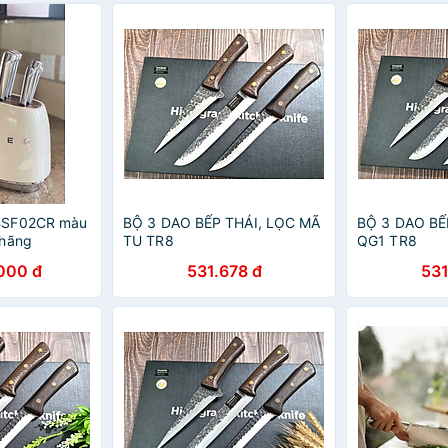
BSF02CR màu
BỘ 3 DAO BẾP THÁI, LỌC MÃ
BỘ 3 DAO BẾ
 hãng
TU TR8
QG1 TR8
000 đ
531.678 đ
531