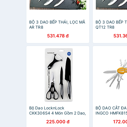
BỘ 3 DAO BẾP THÁI, LỌC MÃ
BỘ 3 DAO BẾP T
AR TR8
QT12 TR8
531.478 đ
531.3
Bộ Dao LocknLock
BỘ DAO CẮT Đ
CKK306S4 4 Món Gồm 2 Dao,
INGCO HMFK815
1 Nạo Và 1 Kéo- Hàng Chính
CHÍNH HÃNG
225.000 đ
172.0
Hãng