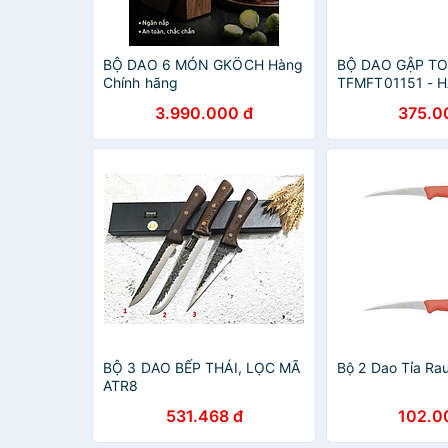
BỘ DAO 6 MÓN GKÖCH Hàng
BỘ DAO GẬP TO
Chính hãng
TFMFT01151 - 
HÃNG
3.990.000 đ
375.0
BỘ 3 DAO BẾP THÁI, LỌC MÃ
Bộ 2 Dao Tỉa Ra
ATR8
531.468 đ
102.0