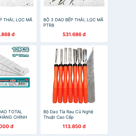
P THÁI, LỌC MÃ
BỘ 3 DAO BẾP THÁI, LỌC MÃ
PTR8
.868 đ
531.686 đ
DAO TOTAL
Bộ Dao Tỉa Rau Củ Nghệ
 HÀNG CHÍNH
Thuật Cao Cấp
.000 đ
113.850 đ