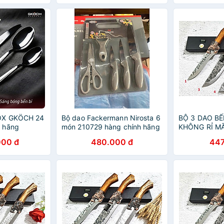
OX GKÖCH 24
Bộ dao Fackermann Nirosta 6
BỘ 3 DAO BẾ
 hãng
món 210729 hàng chính hãng
KHÔNG RỈ M
000 đ
480.000 đ
447