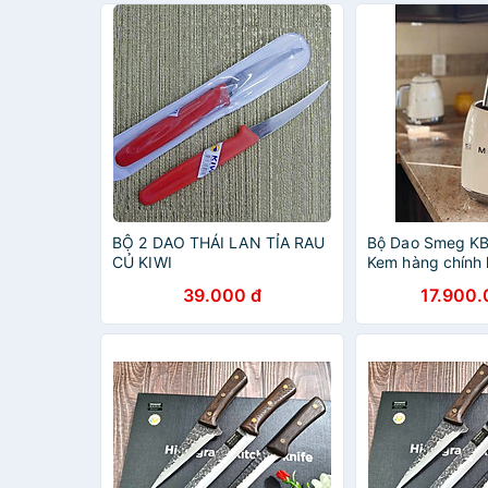
BỘ 2 DAO THÁI LAN TỈA RAU
Bộ Dao Smeg K
CỦ KIWI
Kem hàng chính
39.000 đ
17.900.