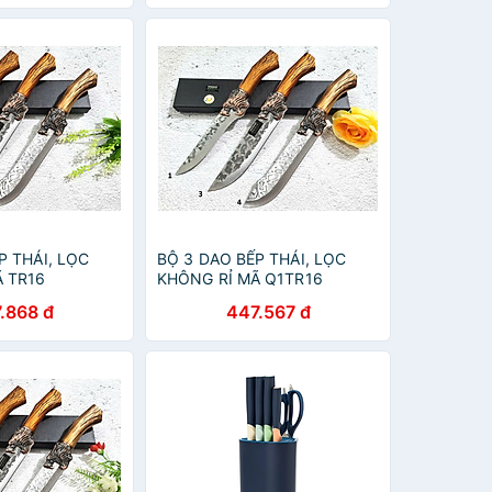
P THÁI, LỌC
BỘ 3 DAO BẾP THÁI, LỌC
Ã TR16
KHÔNG RỈ MÃ Q1TR16
.868 đ
447.567 đ