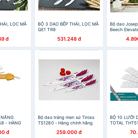
HÁI, LỌC MÃ
BỘ 3 DAO BẾP THÁI, LỌC MÃ
Bộ dao Jose
QE1 TR8
Beech Elevat
kèm giá để d
69 đ
531.248 đ
4.89
hãng
A NĂNG
Bộ dao tráng men sứ Tiross
BỘ 10 LƯỠI
8 - HÀNG
TS1280 - Hàng chính hãng
TOTAL THT5
CHÍNH HÃNG
00 đ
259.000 đ
70