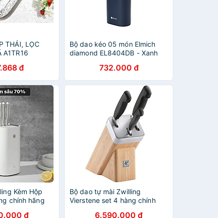
P THÁI, LỌC
Bộ dao kéo 05 món Elmich
 A1TR16
diamond EL8404DB - Xanh
Navy
.868 đ
732.000 đ
lling Kèm Hộp
Bộ dao tự mài Zwilling
àng chính hãng
Vierstene set 4 hàng chính
hãng
0.000 đ
6.590.000 đ