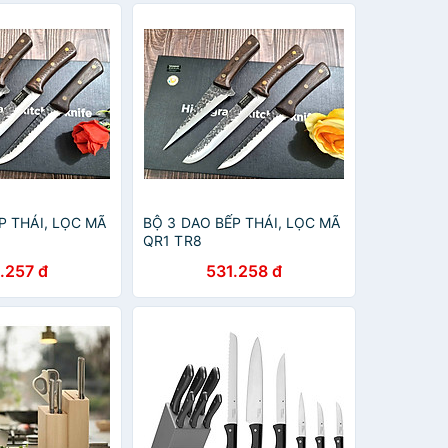
P THÁI, LỌC MÃ
BỘ 3 DAO BẾP THÁI, LỌC MÃ
QR1 TR8
.257 đ
531.258 đ