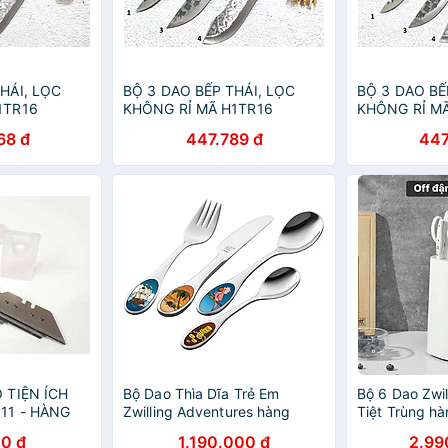
HÁI, LỌC
BỘ 3 DAO BẾP THÁI, LỌC
BỘ 3 DAO BẾ
1TR16
KHÔNG RỈ MÃ H1TR16
KHÔNG RỈ MÃ
68 đ
447.789 đ
447
 TIỆN ÍCH
Bộ Dao Thìa Dĩa Trẻ Em
Bộ 6 Dao Zwi
11 - HÀNG
Zwilling Adventures hàng
Tiệt Trùng h
chính hãng
0 đ
1.190.000 đ
2.99