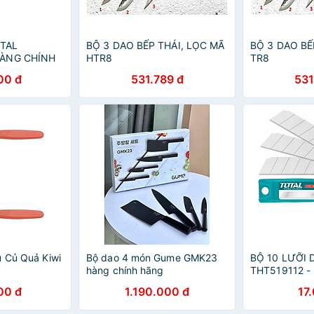
TAL
BỘ 3 DAO BẾP THÁI, LỌC MÃ
BỘ 3 DAO BẾ
HÀNG CHÍNH
HTR8
TR8
00 đ
531.789 đ
531
u Củ Quả Kiwi
Bộ dao 4 món Gume GMK23
BỘ 10 LƯỠI 
hàng chính hãng
THT519112 -
HÃNG
00 đ
1.190.000 đ
17