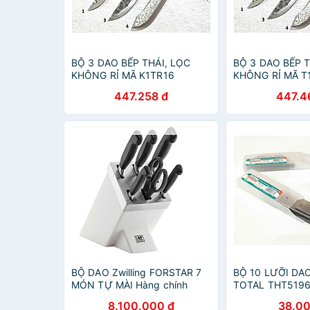
BỘ 3 DAO BẾP THÁI, LỌC
BỘ 3 DAO BẾP T
KHÔNG RỈ MÃ K1TR16
KHÔNG RỈ MÃ T
447.258 đ
447.4
BỘ DAO Zwilling FORSTAR 7
BỘ 10 LƯỠI DAO
MÓN TỰ MÀI Hàng chính
TOTAL THT5196
hãng
CHÍNH HÃNG
8.100.000 đ
38.00