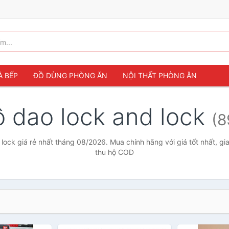
À BẾP
ĐỒ DÙNG PHÒNG ĂN
NỘI THẤT PHÒNG ĂN
ộ dao lock and lock
(8
lock giá rẻ nhất tháng 08/2026. Mua chính hãng với giá tốt nhất, gi
thu hộ COD