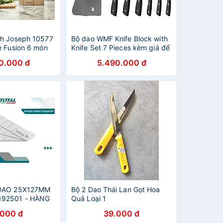
ph Joseph 10577
Bộ dao WMF Knife Block with
e Fusion 6 món
Knife Set 7 Pieces kèm giá để
ao hàng chính
dao Hàng chính hãng
0.000 đ
5.490.000 đ
 DAO 25X127MM
Bộ 2 Dao Thái Lan Gọt Hoa
192501 - HÀNG
Quả Loại 1
.000 đ
39.000 đ