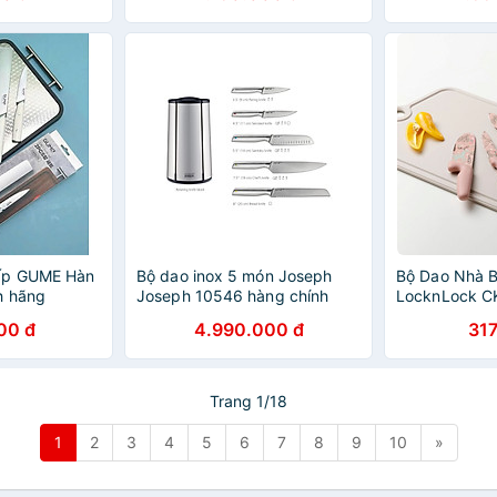
ấp GUME Hàn
Bộ dao inox 5 món Joseph
Bộ Dao Nhà 
h hãng
Joseph 10546 hàng chính
LocknLock C
hãng
Knife Set
00 đ
4.990.000 đ
317
Trang 1/18
1
2
3
4
5
6
7
8
9
10
»