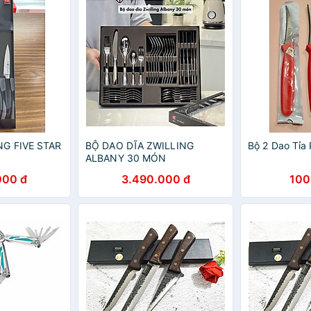
NG FIVE STAR
BỘ DAO DĨA ZWILLING
Bộ 2 Dao Tỉa
ALBANY 30 MÓN
000 đ
3.490.000 đ
100