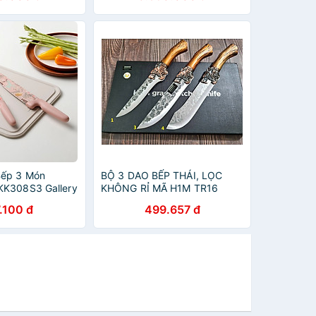
Bếp 3 Món
BỘ 3 DAO BẾP THÁI, LỌC
KK308S3 Gallery
KHÔNG RỈ MÃ H1M TR16
.100 đ
499.657 đ