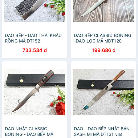
DAO BẾP - DAO THÁI KHÂU
DAO BẾP CLASSIC BONING
RỒNG MÃ DT152
-DAO LỌC MÃ MDT120
733.534 đ
199.686 đ
DAO NHẬT CLASSIC
DAO - DAO BẾP NHẬT BẢN
BONING - DAO BẾP MÃ
SASHIMI MÃ DT131 vns