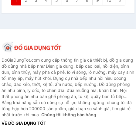
1
2
3
4
5
6
7
8
9
10
»
DoGiaDungTot.com cung cấp thông tin giá cả thiết bị, đồ gia dụng
đồ dùng nhà bếp như Điện gia dụng, bếp các loại, nồi điện, bình
đun, bình thủy, máy pha cà phê, lò vi sóng, lò nướng, máy xay sinh
tố, máy ép, máy hút khói. Dụng cụ nhà bếp như nồi niêu xoong
chảo, dao kéo, thớt, kệ tủ, ấm nước, bếp nướng. Đồ dùng phòng
ăn như bình, ly cốc, tô chén dĩa, đũa muỗng nĩa, khăn bàn. Nội
thất phòng ăn như bàn ghế phòng ăn, tủ kệ, quầy bar, tủ bếp...
Bằng khả năng sẵn có cùng sự nỗ lực không ngừng, chúng tôi đã
tổng hợp hơn 200000 sản phẩm, giúp bạn so sánh giá, tìm giá rẻ
nhất trước khi mua.
Chúng tôi không bán hàng.
VỀ ĐỒ GIA DỤNG TỐT