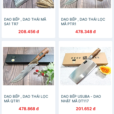
DAO BẾP , DAO THÁI MÃ
DAO BẾP , DAO THÁI LỌC
SA1 TR7
MÃ PTR1
208.456 đ
478.348 đ
DAO BẾP , DAO THÁI LỌC
DAO BẾP USUBA - DAO
MÃ QTR1
NHẬT MÃ DT117
478.868 đ
201.652 đ