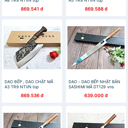
A8 TR9 NTVN top
A5 TR9 NTVN top
869.541 đ
869.588 đ
DAO BẾP , DAO CHẶT MÃ
DAO - DAO BẾP NHẬT BẢN
A3 TR9 NTVN top
SASHIMI MÃ DT129 vns
869.536 đ
639.000 đ