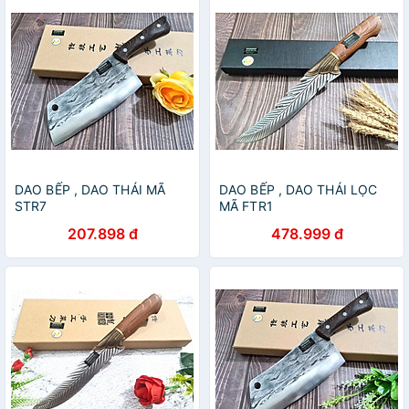
DAO BẾP , DAO THÁI MÃ
DAO BẾP , DAO THÁI LỌC
STR7
MÃ FTR1
207.898 đ
478.999 đ