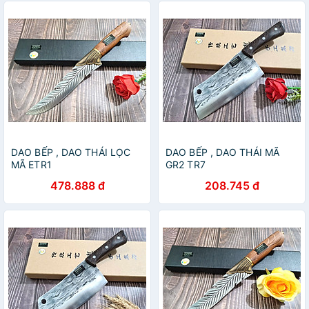
DAO BẾP , DAO THÁI LỌC
DAO BẾP , DAO THÁI MÃ
MÃ ETR1
GR2 TR7
478.888 đ
208.745 đ