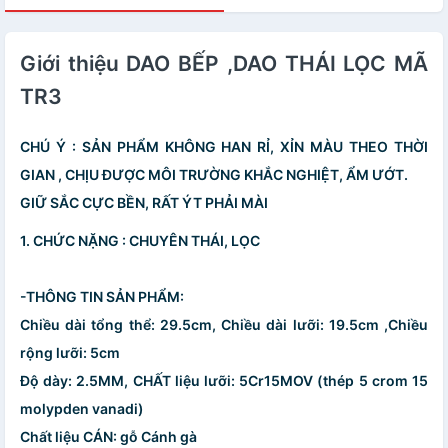
Giới thiệu DAO BẾP ,DAO THÁI LỌC MÃ
TR3
CHÚ Ý : SẢN PHẨM KHÔNG HAN RỈ, XỈN MÀU THEO THỜI
GIAN , CHỊU ĐƯỢC MÔI TRƯỜNG KHẮC NGHIỆT, ẨM ƯỚT.
GIỮ SẮC CỰC BỀN, RẤT ÝT PHẢI MÀI
1. CHỨC NẶNG : CHUYÊN THÁI, LỌC
-THÔNG TIN SẢN PHẨM:
Chiều dài tổng thể: 29.5cm, Chiều dài lưỡi: 19.5cm ,Chiều
rộng lưỡi: 5cm
Độ dày: 2.5MM, CHẤT liệu lưỡi: 5Cr15MOV (thép 5 crom 15
molypden vanadi)
Chất liệu CÁN: gỗ Cánh gà