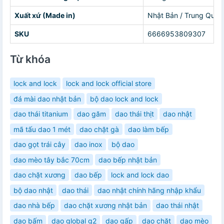
Xuất xứ (Made in)
Nhật Bản / Trung Quốc
SKU
6666953809307
Từ khóa
lock and lock
lock and lock official store
đá mài dao nhật bản
bộ dao lock and lock
dao thái titanium
dao găm
dao thái thịt
dao nhật
mã tấu dao 1 mét
dao chặt gà
dao làm bếp
dao gọt trái cây
dao inox
bộ dao
dao mèo tây bắc 70cm
dao bếp nhật bản
dao chặt xương
dao bếp
lock and lock dao
bộ dao nhật
dao thái
dao nhật chính hãng nhập khẩu
dao nhà bếp
dao chặt xương nhật bản
dao thái nhật
dao bấm
dao global g2
dao gấp
dao chặt
dao mèo