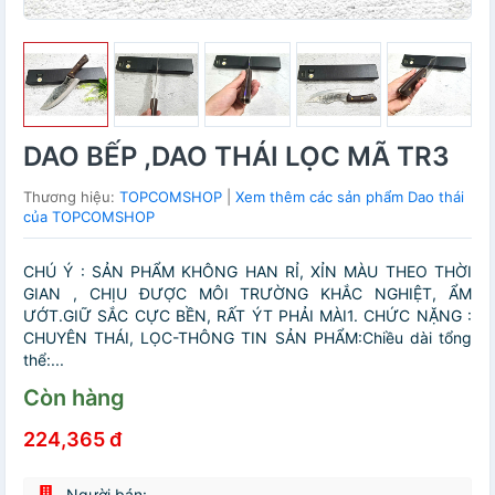
DAO BẾP ,DAO THÁI LỌC MÃ TR3
Thương hiệu:
TOPCOMSHOP
|
Xem thêm các sản phẩm Dao thái
của TOPCOMSHOP
CHÚ Ý : SẢN PHẨM KHÔNG HAN RỈ, XỈN MÀU THEO THỜI
GIAN , CHỊU ĐƯỢC MÔI TRƯỜNG KHẮC NGHIỆT, ẨM
ƯỚT.GIỮ SẮC CỰC BỀN, RẤT ÝT PHẢI MÀI1. CHỨC NẶNG :
CHUYÊN THÁI, LỌC-THÔNG TIN SẢN PHẨM:Chiều dài tổng
thể:...
Còn hàng
224,365 đ
Người bán: