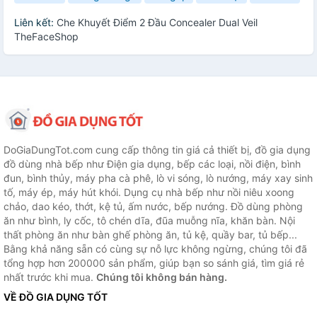
Liên kết:
Che Khuyết Điểm 2 Đầu Concealer Dual Veil
TheFaceShop
DoGiaDungTot.com cung cấp thông tin giá cả thiết bị, đồ gia dụng
đồ dùng nhà bếp như Điện gia dụng, bếp các loại, nồi điện, bình
đun, bình thủy, máy pha cà phê, lò vi sóng, lò nướng, máy xay sinh
tố, máy ép, máy hút khói. Dụng cụ nhà bếp như nồi niêu xoong
chảo, dao kéo, thớt, kệ tủ, ấm nước, bếp nướng. Đồ dùng phòng
ăn như bình, ly cốc, tô chén dĩa, đũa muỗng nĩa, khăn bàn. Nội
thất phòng ăn như bàn ghế phòng ăn, tủ kệ, quầy bar, tủ bếp...
Bằng khả năng sẵn có cùng sự nỗ lực không ngừng, chúng tôi đã
tổng hợp hơn 200000 sản phẩm, giúp bạn so sánh giá, tìm giá rẻ
nhất trước khi mua.
Chúng tôi không bán hàng.
VỀ ĐỒ GIA DỤNG TỐT