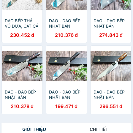
DAO BẾP THÁI
DAO - DAO BẾP
DAO - DAO BẾP
VỎ DỪA, CẮT CÁ
NHẬT BẢN
NHẬT BẢN
ĐÔNG LẠNH,
USUBA THÉP
SANTOKU MÃ
230.452 đ
210.376 đ
274.843 đ
THÁI BÁNH MÃ
DAMASCUS MÃ
A22 DT124 nt
DT118
A4 DT125 nt
topcoomshop vn
topcoomshop vn
DAO - DAO BẾP
DAO - DAO BẾP
DAO - DAO BẾP
NHẬT BẢN
NHẬT BẢN
NHẬT BẢN
USUBA HÀNG
SANTOKU THÉP
SASHIMI MÃ A11
210.378 đ
199.471 đ
296.551 đ
XỊN MÃ A5
DAMASCUS MÃ
DT114 nt
DT122 nt
A10 DT116 nt
topcomshop vn
topcoomshop vn
topcomshop vn
GIỚI THIỆU
CHI TIẾT