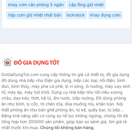
khay cơm văn phòng 5 ngăn
cặp lồng giữ nhiệt
hộp cơm giữ nhiệt nhật bản
locknlock
khay đựng cơm
DoGiaDungTot.com cung cấp thông tin giá cả thiết bị, đồ gia dụng
đồ dùng nhà bếp như Điện gia dụng, bếp các loại, nồi điện, bình
đun, bình thủy, máy pha cà phê, lò vi sóng, lò nướng, máy xay sinh
tố, máy ép, máy hút khói. Dụng cụ nhà bếp như nồi niêu xoong
chảo, dao kéo, thớt, kệ tủ, ấm nước, bếp nướng. Đồ dùng phòng
ăn như bình, ly cốc, tô chén dĩa, đũa muỗng nĩa, khăn bàn. Nội
thất phòng ăn như bàn ghế phòng ăn, tủ kệ, quầy bar, tủ bếp...
Bằng khả năng sẵn có cùng sự nỗ lực không ngừng, chúng tôi đã
tổng hợp hơn 200000 sản phẩm, giúp bạn so sánh giá, tìm giá rẻ
nhất trước khi mua.
Chúng tôi không bán hàng.