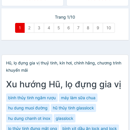
Trang 1/10
1
2
3
4
5
6
7
8
9
10
Hũ, lọ đựng gia vị thuỷ tinh, kín hơi, chính hãng, chương trình
khuyến mãi
Xu hướng Hũ, lọ đựng gia vị
bình thủy tinh ngâm rượu
máy làm sữa chua
hu dung muoi đường
hũ thủy tinh glasslock
hu dung chanh ot inox
glasslock
lọ thủy tinh đựng mật ong
bình xịt dầu ăn lock and lock