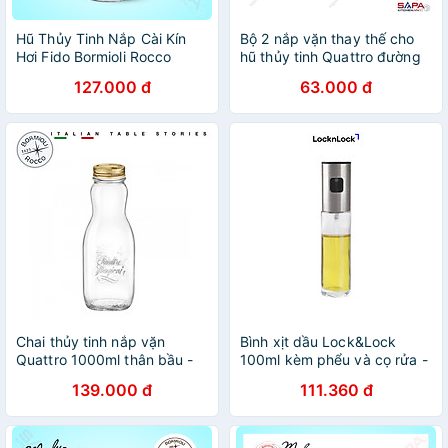
Hũ Thủy Tinh Nắp Cài Kín
Bộ 2 nắp vặn thay thế cho
Hơi Fido Bormioli Rocco
hũ thủy tinh Quattro đường
141360F01321990 (200ml)
kính miệng 86mm
127.000 đ
63.000 đ
Chai thủy tinh nắp vặn
Bình xịt dầu Lock&Lock
Quattro 1000ml thân bầu -
100ml kèm phểu và cọ rửa -
Bormioli Rocco - Italy
CKO109
139.000 đ
111.360 đ