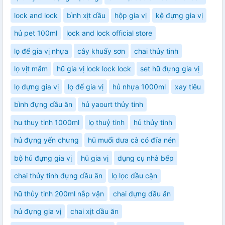
lock and lock
bình xịt dầu
hộp gia vị
kệ đựng gia vị
hủ pet 100ml
lock and lock official store
lọ để gia vị nhựa
cây khuấy sơn
chai thủy tinh
lọ vịt mắm
hũ gia vị lock lock lock
set hũ đựng gia vị
lọ đựng gia vị
lọ để gia vị
hủ nhựa 1000ml
xay tiêu
bình đựng dầu ăn
hủ yaourt thủy tinh
hu thuy tinh 1000ml
lọ thuỷ tinh
hủ thủy tinh
hủ đựng yến chưng
hũ muối dưa cà có đĩa nén
bộ hủ đựng gia vị
hũ gia vị
dụng cụ nhà bếp
chai thủy tinh đựng dầu ăn
lọ lọc dầu cận
hũ thủy tinh 200ml nắp vặn
chai đựng dầu ăn
hủ đựng gia vị
chai xịt dầu ăn