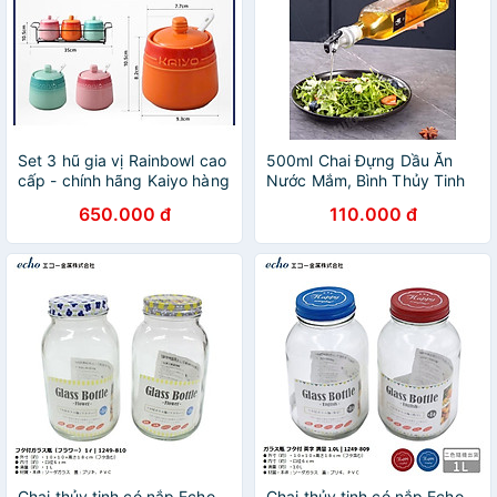
Set 3 hũ gia vị Rainbowl cao
500ml Chai Đựng Dầu Ăn
cấp - chính hãng Kaiyo hàng
Nước Mắm, Bình Thủy Tinh
chính hãng
Bọc Inox Cao Cấp Chai
650.000 đ
110.000 đ
Đựng Gia Vị Thủy Tinh Bọc
Inox 304,Bình Rót Dầu Ăn,
Nước Tương, Nước Mắm
hàng chính hãng - Giao Màu
Ngẫu Nhiên - HŨ LỌ ĐỰNG
GIA VỊ
Chai thủy tinh có nắp Echo
Chai thủy tinh có nắp Echo