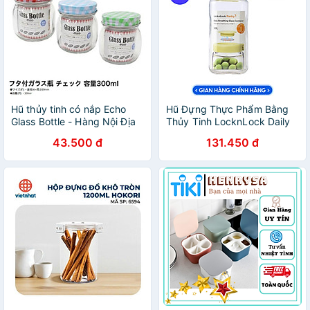
Hũ thủy tinh có nắp Echo
Hũ Đựng Thực Phẩm Bằng
Glass Bottle - Hàng Nội Địa
Thủy Tinh LocknLock Daily
Nhật Bản
Breathing, Hàng Chính
43.500 đ
131.450 đ
Hãng, Nắp Đậy Kín - JoyMall