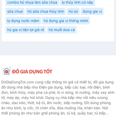
combo hủ nhựa làm sữa chua
lọ thủy tinh có nắp
sữa chua
hũ sữa chua thủy tinh
hủ sứ
đựng gia vị
lọ đựng nước mắm
hủ đựng gia vị thông minh
hủ gia vị tiện lợi giá rẻ
hũ muối dưa cà
DoGiaDungTot.com cung cấp thông tin giá cả thiết bị, đồ gia dụng
đồ dùng nhà bếp như Điện gia dụng, bếp các loại, nồi điện, bình
đun, bình thủy, máy pha cà phê, lò vi sóng, lò nướng, máy xay sinh
tố, máy ép, máy hút khói. Dụng cụ nhà bếp như nồi niêu xoong
chảo, dao kéo, thớt, kệ tủ, ấm nước, bếp nướng. Đồ dùng phòng
ăn như bình, ly cốc, tô chén dĩa, đũa muỗng nĩa, khăn bàn. Nội
thất phòng ăn như bàn ghế phòng ăn, tủ kệ, quầy bar, tủ bếp...