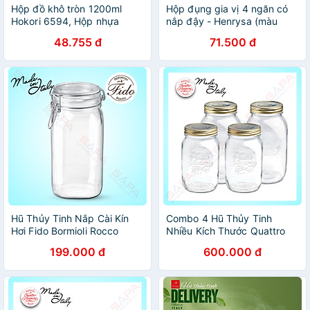
Hộp đồ khô tròn 1200ml
Hộp đụng gia vị 4 ngăn có
Hokori 6594, Hộp nhựa
nắp đậy - Henrysa (màu
đựng thực phẩm khô, hộp
ngẫu nhiên)
48.755 đ
71.500 đ
đựng sữa, hộp nhựa nắp
đậy kín
Hũ Thủy Tinh Nắp Cài Kín
Combo 4 Hũ Thủy Tinh
Hơi Fido Bormioli Rocco
Nhiều Kích Thước Quattro
149230M04321991
Bormioli Rocco QS15
199.000 đ
600.000 đ
(1500ml)