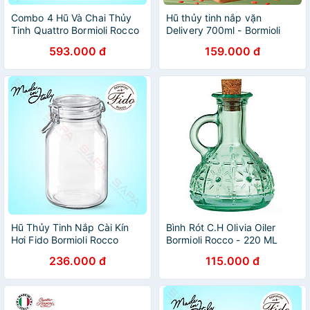
Combo 4 Hũ Và Chai Thủy
Hũ thủy tinh nắp vặn
Tinh Quattro Bormioli Rocco
Delivery 700ml - Bormioli
QS14
Rocco - Italy
593.000 đ
159.000 đ
Hũ Thủy Tinh Nắp Cài Kín
Bình Rót C.H Olivia Oiler
Hơi Fido Bormioli Rocco
Bormioli Rocco - 220 ML
149240M02321991
236.000 đ
115.000 đ
(2000ml)