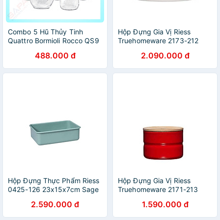
Combo 5 Hũ Thủy Tinh
Hộp Đựng Gia Vị Riess
Quattro Bormioli Rocco QS9
Truehomeware 2173-212
615ml Pure White hàng
488.000 đ
2.090.000 đ
chính hãng
Hộp Đựng Thực Phẩm Riess
Hộp Đựng Gia Vị Riess
0425-126 23x15x7cm Sage
Truehomeware 2171-213
Green hàng chính hãng
230ml Fresh Tomato
2.590.000 đ
1.590.000 đ