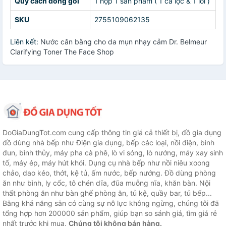
Quy cách đóng gói
1 hộp 1 sản phẩm ( 1 ca lọc & 1 lõi )
SKU
2755109062135
Liên kết:
Nước cân bằng cho da mụn nhạy cảm Dr. Belmeur
Clarifying Toner The Face Shop
DoGiaDungTot.com cung cấp thông tin giá cả thiết bị, đồ gia dụng
đồ dùng nhà bếp như Điện gia dụng, bếp các loại, nồi điện, bình
đun, bình thủy, máy pha cà phê, lò vi sóng, lò nướng, máy xay sinh
tố, máy ép, máy hút khói. Dụng cụ nhà bếp như nồi niêu xoong
chảo, dao kéo, thớt, kệ tủ, ấm nước, bếp nướng. Đồ dùng phòng
ăn như bình, ly cốc, tô chén dĩa, đũa muỗng nĩa, khăn bàn. Nội
thất phòng ăn như bàn ghế phòng ăn, tủ kệ, quầy bar, tủ bếp...
Bằng khả năng sẵn có cùng sự nỗ lực không ngừng, chúng tôi đã
tổng hợp hơn 200000 sản phẩm, giúp bạn so sánh giá, tìm giá rẻ
nhất trước khi mua.
Chúng tôi không bán hàng.