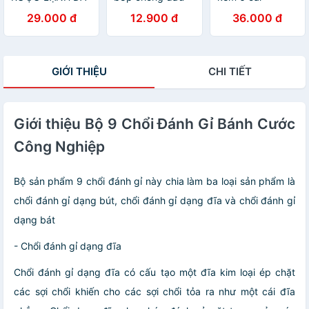
NĂNG TIỆN LỢI ,
mỡ
29.000 đ
12.900 đ
36.000 đ
GỒM 1 BÁT
ĐỰNG RƯỢU , 1
BÁT ĐỰNG ĐÁ , 1
GÁO MÚC RƯỢU
GIỚI THIỆU
CHI TIẾT
Giới thiệu Bộ 9 Chổi Đánh Gỉ Bánh Cước
Công Nghiệp
Bộ sản phẩm 9 chổi đánh gỉ này chia làm ba loại sản phẩm là
chổi đánh gỉ dạng bút, chổi đánh gỉ dạng đĩa và chổi đánh gỉ
dạng bát
- Chổi đánh gỉ dạng đĩa
Chổi đánh gỉ dạng đĩa có cấu tạo một đĩa kim loại ép chặt
các sợi chổi khiến cho các sợi chổi tỏa ra như một cái đĩa