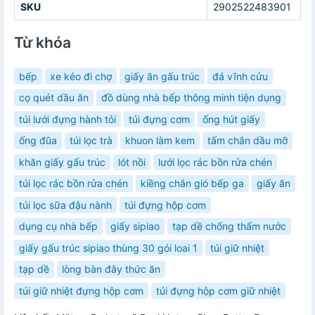
SKU
2902522483901
Từ khóa
bếp
xe kéo đi chợ
giấy ăn gấu trúc
đá vĩnh cửu
cọ quét dầu ăn
đồ dùng nhà bếp thông minh tiện dụng
túi lưới đựng hành tỏi
túi đựng cơm
ống hút giấy
ống đũa
túi lọc trà
khuon làm kem
tấm chắn dầu mỡ
khăn giấy gấu trúc
lót nồi
lưới lọc rác bồn rửa chén
túi lọc rác bồn rửa chén
kiềng chắn gió bếp ga
giấy ăn
túi lọc sữa đậu nành
túi đựng hộp cơm
dụng cụ nhà bếp
giấy sipiao
tạp dề chống thấm nước
giấy gấu trúc sipiao thùng 30 gói loai 1
túi giữ nhiệt
tạp dề
lòng bàn đây thức ăn
túi giữ nhiệt đựng hộp cơm
túi đựng hộp cơm giữ nhiệt