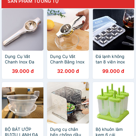
SẢN PHẨM TƯƠNG TỰ
Dụng Cụ Vắt
Dụng Cụ Vắt
Đá lạnh không
Chanh Inox Đa
Chanh Bằng Inox
tan 8 viên inox
Dụng
Cao Cấp - Không
30 - 2.5x2.5cm
39.000 đ
32.000 đ
99.000 đ
Gỉ - Nhỏ Gọn -
29g
Tiện Dụng (Màu
Bạc)
BỘ BÁT ƯỚP
Dụng cụ chắn
Bộ khuôn làm
RƯỢU LẠNH ĐA
bếp chống dầu
kem 6 cái