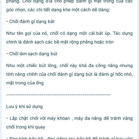
phẳng. Chổi dạng đĩa cho phép đánh gỉ mặt trong của các
góc nhọn, các chi tiết dạng khe một cách dễ dàng:
- Chổi đánh gỉ dạng bát
Như tên gọi của nó, chổi có dạng một cái bát úp. Tác dụng
chính là đánh sạch các bề mặt rộng phẳng hoặc tròn
- Chổi làm sạch dạng bút
Như một chiếc bút lông, chổi này khá đa công năng nhưng
tính năng chỉnh của chổi đánh gỉ dạng bút là đánh gỉ hốc nhỏ,
mặt trong của ống
--------------------------------------------------------
Lưu ý khi sử dụng
- Lắp chặt chổi với máy khoan , máy đa năng để tránh văng
chổi trong khi quay
- Đeo kính bảo hộ , đeo găng tay bảo hộ để tránh gỉ bay vào