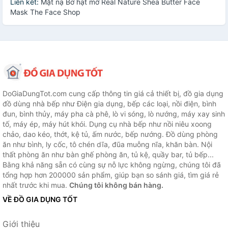
Liên kết:
Mặt nạ Bơ hạt mỡ Real Nature Shea Butter Face
Mask The Face Shop
DoGiaDungTot.com cung cấp thông tin giá cả thiết bị, đồ gia dụng
đồ dùng nhà bếp như Điện gia dụng, bếp các loại, nồi điện, bình
đun, bình thủy, máy pha cà phê, lò vi sóng, lò nướng, máy xay sinh
tố, máy ép, máy hút khói. Dụng cụ nhà bếp như nồi niêu xoong
chảo, dao kéo, thớt, kệ tủ, ấm nước, bếp nướng. Đồ dùng phòng
ăn như bình, ly cốc, tô chén dĩa, đũa muỗng nĩa, khăn bàn. Nội
thất phòng ăn như bàn ghế phòng ăn, tủ kệ, quầy bar, tủ bếp...
Bằng khả năng sẵn có cùng sự nỗ lực không ngừng, chúng tôi đã
tổng hợp hơn 200000 sản phẩm, giúp bạn so sánh giá, tìm giá rẻ
nhất trước khi mua.
Chúng tôi không bán hàng.
VỀ ĐỒ GIA DỤNG TỐT
Giới thiệu