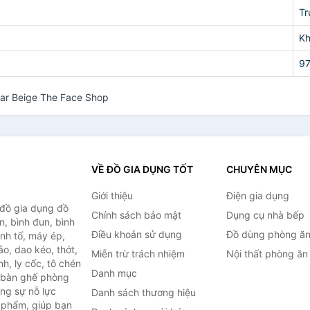
Tr
K
9
olar Beige The Face Shop
VỀ ĐỒ GIA DỤNG TỐT
CHUYÊN MỤC
Giới thiệu
Điện gia dụng
 đồ gia dụng đồ
Chính sách bảo mật
Dụng cụ nhà bếp
n, bình đun, bình
Điều khoản sử dụng
Đồ dùng phòng ă
inh tố, máy ép,
o, dao kéo, thớt,
Miễn trừ trách nhiệm
Nội thất phòng ăn
h, ly cốc, tô chén
Danh mục
ư bàn ghế phòng
ùng sự nỗ lực
Danh sách thương hiệu
 phẩm, giúp bạn