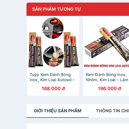
SẢN PHẨM TƯƠNG TỰ
Tuýp Kem Đánh Bóng
Kem Đánh Bóng Inox,
Inox, Kim Loại Autosol –
Nhôm, Kim Loại – Làm
Làm Sạch, Làm Mới
Mới Xe Má ÔTo, Hàng
168.000 đ
196.000 đ
XeMáÔTô Hiệu Quả
Cao Cấp Siêu Sáng
GIỚI THIỆU
SẢN PHẨM
THÔNG TIN
CHI