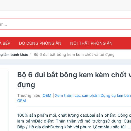
À BẾP
ĐỒ DÙNG PHÒNG ĂN
NỘI THẤT PHÒNG ĂN
Bộ 6 đui bắt bông kem kèm chốt và túi đựng
ụ làm bánh khác
Bộ 6 đui bắt bông kem kèm chốt v
đựng
Thương hiệu:
OEM
|
Xem thêm các sản phẩm Dụng cụ làm bán
OEM
100% sản phẩm mới, chất lượng caoLoại sản phẩm: Công 
làm bánhĐặc điểm: Thân thiện với môi trườngsử dụng: Cử
Bếp / Hộ gia đìnhĐường kính vòi phun: 1,8cmMàu sắc túi: ..