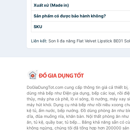
Xuất xứ (Made in)
Sản phẩm có được bảo hành không?
SKU
Liên kết:
Son lì đa năng Flat Velvet Lipstick BE01 S
DoGiaDungTot.com cung cấp thông tin giá cả thiết bị,
dùng nhà bếp như Điện gia dụng, bếp các loại, nồi điệ
thủy, máy pha cà phê, lò vi sóng, lò nướng, máy xay s
máy hút khói. Dụng cụ nhà bếp như nồi niêu xoong chả
kệ tủ, ấm nước, bếp nướng. Đồ dùng phòng ăn như bìn
dĩa, đũa muỗng nĩa, khăn bàn. Nội thất phòng ăn nh
ăn, tủ kệ, quầy bar, tủ bếp... Bằng khả năng sẵn có c
không ngừng, chúng tôi đã tổng hợp hơn 200000 sản