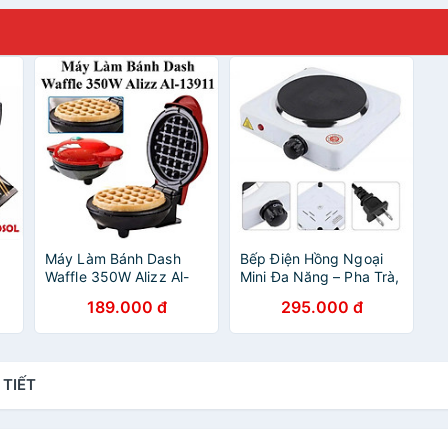
Máy Làm Bánh Dash
Bếp Điện Hồng Ngoại
Waffle 350W Alizz Al-
Mini Đa Năng – Pha Trà,
13911 Cao Cấp
Pha Cafe, Nấu Mì, Pha
189.000 đ
295.000 đ
Sữa Tiện Lợi
 TIẾT