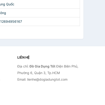
ung Quốc
hông
712694956167
LIÊN HỆ
Địa chỉ:
Đồ Gia Dụng Tốt
Điện Biên Phủ,
Phường 6, Quận 3, Tp.HCM
n
Email: lienhe@dogiadungtot.com