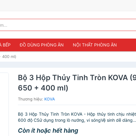
À BẾP
ĐỒ DÙNG PHÒNG ĂN
NỘI THẤT PHÒNG ĂN
 400 ml)
Bộ 3 Hộp Thủy Tinh Tròn KOVA (
650 + 400 ml)
Thương hiệu:
KOVA
Bộ 3 Hộp Thủy Tinh Tròn KOVA - Hộp thủy tinh chịu nhiệtC
600 độ CSử dụng trong lò nướng, vi sóngVệ sinh dễ dàng..
Còn ít hoặc hết hàng