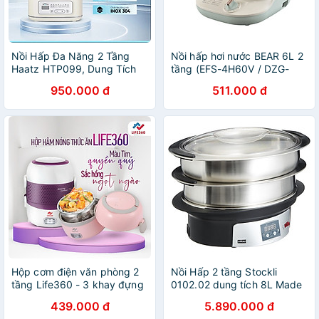
Nồi Hấp Đa Năng 2 Tầng
Nồi hấp hơi nước BEAR 6L 2
Haatz HTP099, Dung Tích
tầng (EFS-4H60V / DZG-
10L, 8 Chức Năng, 1000W -
C60Q8) - Hàng Chính Hãng
950.000 đ
511.000 đ
Hàng Chính Hãng
Hộp cơm điện văn phòng 2
Nồi Hấp 2 tầng Stockli
tầng Life360 - 3 khay đựng
0102.02 dung tích 8L Made
thức ăn, inox304, hấp/ đun
in Germany Hàng chính hãng
439.000 đ
5.890.000 đ
sôi/ hâm nóng - Hàng Chính