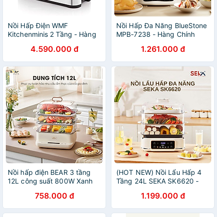
Nồi Hấp Điện WMF
Nồi Hấp Đa Năng BlueStone
Kitchenminis 2 Tầng - Hàng
MPB-7238 - Hàng Chính
Nhập Khẩu Đức
Hãng
4.590.000 đ
1.261.000 đ
Nồi hấp điện BEAR 3 tầng
(HOT NEW) Nồi Lẩu Hấp 4
12L công suất 800W Xanh
Tầng 24L SEKA SK6620 -
Lá (EFS-4H27E / DZG-
1500W Đa Năng 4 in 1 Hấp,
758.000 đ
1.199.000 đ
CA2G2) - Hàng Chính Hãng
Lẩu, Khử Trùng, Tiệt Trùng -
Hàng Chính Hãng Bảo Hành
2 Năm