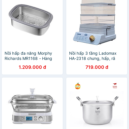
Nồi hấp đa năng Morphy
Nồi hấp 3 tầng Ladomax
Richards MR1168 - Hàng
HA-2318 chưng, hấp, rã
chính hãng
đông, tiệt trùng, tầng có thể
1.209.000 đ
719.000 đ
tháo rời để hấp gà nguyên
con - Hàng chính hãng