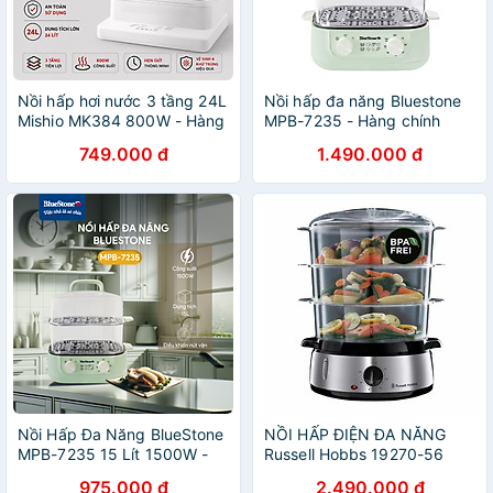
Nồi hấp hơi nước 3 tầng 24L
Nồi hấp đa năng Bluestone
Mishio MK384 800W - Hàng
MPB-7235 - Hàng chính
chính hãng
hãng
749.000 đ
1.490.000 đ
Nồi Hấp Đa Năng BlueStone
NỒI HẤP ĐIỆN ĐA NĂNG
MPB-7235 15 Lít 1500W -
Russell Hobbs 19270-56
Hàng Chính Hãng
Nhập Đức Hàng Chính Hãng
975.000 đ
2.490.000 đ