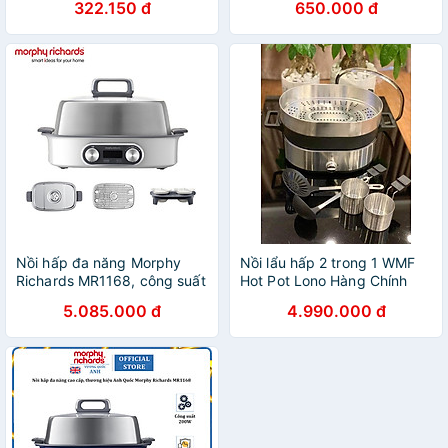
322.150 đ
650.000 đ
Kiệm Thời Gian Cho Mọi Gia
Đình - Hàng Chính Hãng
MINIIN
Nồi hấp đa năng Morphy
Nồi lẩu hấp 2 trong 1 WMF
Richards MR1168, công suất
Hot Pot Lono Hàng Chính
2000W, dung tích: 1 khay 6
Hãng
5.085.000 đ
4.990.000 đ
Lít và 2 khay 12 Lít ( tùy
chọn mua thêm khay) -
Hàng chính hãng, bảo hành
24 tháng