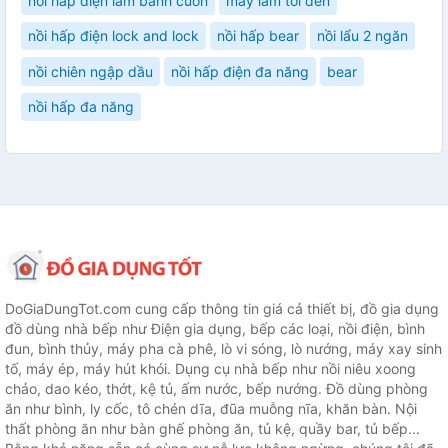
nồi hấp điện làm bánh cuốn
máy làm tỏi đen
nồi hấp điện lock and lock
nồi hấp bear
nồi lẩu 2 ngăn
nồi chiên ngập dầu
nồi hấp điện đa năng
bear
nồi hấp đa năng
DoGiaDungTot.com cung cấp thông tin giá cả thiết bị, đồ gia dụng
đồ dùng nhà bếp như Điện gia dụng, bếp các loại, nồi điện, bình
đun, bình thủy, máy pha cà phê, lò vi sóng, lò nướng, máy xay sinh
tố, máy ép, máy hút khói. Dụng cụ nhà bếp như nồi niêu xoong
chảo, dao kéo, thớt, kệ tủ, ấm nước, bếp nướng. Đồ dùng phòng
ăn như bình, ly cốc, tô chén dĩa, đũa muỗng nĩa, khăn bàn. Nội
thất phòng ăn như bàn ghế phòng ăn, tủ kệ, quầy bar, tủ bếp...