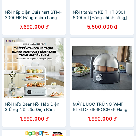
Nồi hấp điện Cuisinart STM-
Nồi titanium KEITH Ti8301
3000HK Hàng chính hãng
6000ml [Hàng chính hãng]
7.690.000 đ
5.500.000 đ
Nồi Hấp Bear Nồi Hấp Điện
MÁY LUỘC TRỨNG WMF
3 tầng Nồi Lẩu Điện Kèm
STELIO EIERKOCHER Hàng
Hấp Đa Năng Cảm Ứng Hấp
chính hãng
1.990.000 đ
1.990.000 đ
Lẩu Hầm Healthy Tiết Kiệm
Điện - Hàng Chính Hãng
DZG-P20W7