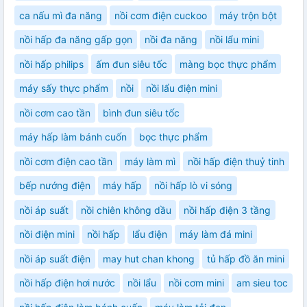
ca nấu mì đa năng
nồi cơm điện cuckoo
máy trộn bột
nồi hấp đa năng gấp gọn
nồi đa năng
nồi lẩu mini
nồi hấp philips
ấm đun siêu tốc
màng bọc thực phẩm
máy sấy thực phẩm
nồi
nồi lẩu điện mini
nồi cơm cao tần
bình đun siêu tốc
máy hấp làm bánh cuốn
bọc thực phẩm
nồi cơm điện cao tần
máy làm mì
nồi hấp điện thuỷ tinh
bếp nướng điện
máy hấp
nồi hấp lò vi sóng
nồi áp suất
nồi chiên không dầu
nồi hấp điện 3 tầng
nồi điện mini
nồi hấp
lẩu điện
máy làm đá mini
nồi áp suất điện
may hut chan khong
tủ hấp đồ ăn mini
nồi hấp điện hơi nước
nồi lẩu
nồi cơm mini
am sieu toc