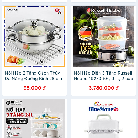
Hãng
Nồi Hấp 2 Tầng Cách Thủy
Nồi Hấp Điện 3 Tầng Russell
Đa Năng Đường Kính 28 cm
Hobbs 19270-56, 9 lít, 2 cửa
- Hàng Chính Hãng
cấp nước, công suất 800w,
95.000 đ
3.780.000 đ
công tắc tự động, an toàn -
Hàng chính hãng nhập khẩu
từ Đức & EU