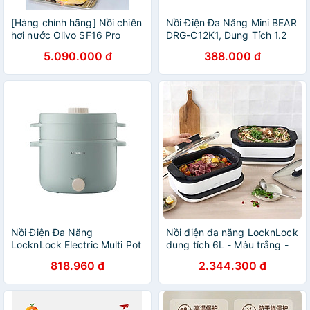
[Hàng chính hãng] Nồi chiên
Nồi Điện Đa Năng Mini BEAR
hơi nước Olivo SF16 Pro
DRG-C12K1, Dung Tích 1.2
(Bản nâng cấp mới)
Lít Công Suất 600W - Hàng
5.090.000 đ
388.000 đ
Chính Hãng
Nồi Điện Đa Năng
Nồi điện đa năng LocknLock
LocknLock Electric Multi Pot
dung tích 6L - Màu trắng -
220V, 50Hz, 600W, 2.0L -
EJP261WHT - Hàng chính
818.960 đ
2.344.300 đ
Màu Mint - EJP156 - Hàng
hãng
chính hãng