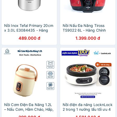
Nồi Inox Tefal Primary 20cm
Nồi Nấu Đa Năng Tiross
x 3.0L E3084435 - Hàng
TS9022 6L - Hàng Chính
chính hãng
Hãng
489.000 đ
1.399.000 đ
Nồi Cơm Điện Đa Năng 1.2L
Nồi điện đa năng LocknLock
– Nấu Cơm, Hầm Cháo, Hấp,
2 trong 1 nướng lẩu tối ưu 4
Xào, Luộc Siêu Tiện Lợi -
chế độ nhiệt (4 Lít)-