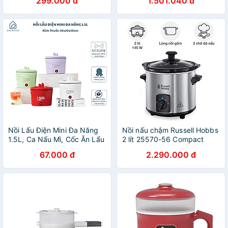
299.000 đ
1.501.040 đ
HÀNG CHÍNH HÃNG MINIIN
EJP544WHT - Hàng chính
hãng
Nồi Lẩu Điện Mini Đa Năng
Nồi nấu chậm Russell Hobbs
1.5L, Ca Nấu Mì, Cốc Ăn Lẩu
2 lít 25570-56 Compact
Cô Đơn 500W, Chống Dính
Living Hàng chính hãng
67.000 đ
2.290.000 đ
Vân Đá - HÀNG CHÍNH
HÃNG MINIIN