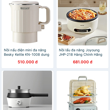
Nồi nấu điện mini đa năng
Nồi lẩu đa năng Joyoung
Besky Kettle KN-1008 dung
JHP-218 Hàng Chính Hãng
tích 0.8L, công suất 800W -
510.000 đ
681.000 đ
Hàng chính hãng