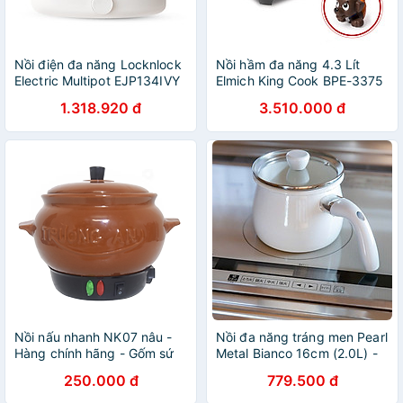
Nồi điện đa năng Locknlock
Nồi hầm đa năng 4.3 Lít
Electric Multipot EJP134IVY
Elmich King Cook BPE-3375
- Tay cầm cách nhiệt - Nắp
hàng chính hãng - Tặng chó
1.318.920 đ
3.510.000 đ
trong suốt - Chống dính -
cao su Paw Patrol
Đường kính 27cm - Dung
tích 5L - 220V, 50Hz,
1350W - Hàng chính hãng
Nồi nấu nhanh NK07 nâu -
Nồi đa năng tráng men Pearl
Hàng chính hãng - Gốm sứ
Metal Bianco 16cm (2.0L) -
cao cấp - Điện gia dụng
Hàng nhập khẩu Nhật Bản
250.000 đ
779.500 đ