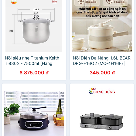
Nồi siêu nhẹ Titanium Keith
Nồi Điện Đa Năng 1.6L BEAR
Ti8302 - 7500ml [Hàng
DRG-F16Q2 (MC-4H16F) |
chính hãng]
800W Màu Trắng - Hàng
6.875.000 đ
345.000 đ
Chính Hãng