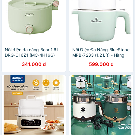
Nồi điện đa năng Bear 1.6L
Nồi Điện Đa Năng BlueStone
DRG-C16Z1 (MC-4H16G)
MPB-7233 (1.2 Lít) - Hàng
800W Màu Xanh Lá - Hàng
Chính Hãng
341.000 đ
599.000 đ
Chính Hãng