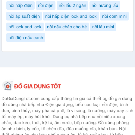
nồi hấp điện
nồi điện
nồi lẩu 2 ngăn
nồi nướng lẩu
nồi áp suất điện
nồi hấp điện lock and lock
nồi cơm mini
nồi lock and lock
nồi nấu cháo cho bé
nồi lẩu mini
nồi điện nấu canh
DoGiaDungTot.com cung cấp thông tin giá cả thiết bị, đồ gia dụng
đồ dùng nhà bếp như Điện gia dụng, bếp các loại, nồi điện, bình
đun, bình thủy, máy pha cà phê, lò vi sóng, lò nướng, máy xay sinh
tố, máy ép, máy hút khói. Dụng cụ nhà bếp như nồi niêu xoong
chảo, dao kéo, thớt, kệ tủ, ấm nước, bếp nướng. Đồ dùng phòng
ăn như bình, ly cốc, tô chén dĩa, đũa muỗng nĩa, khăn bàn. Nội
thất phòng ăn như bàn ghế phòng ăn, tủ kệ, quầy bar, tủ bếp...