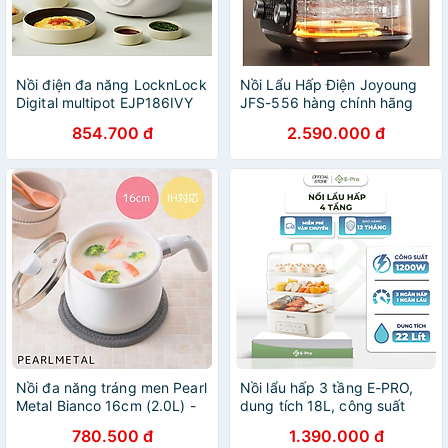
Nồi điện đa năng LocknLock
Nồi Lẩu Hấp Điện Joyoung
Digital multipot EJP186IVY
JFS-556 hàng chính hãng
lòng nồi chống dính, có chức
854.700 đ
2.590.000 đ
năng hẹn giờ, dung tích 1.6L
- Màu ngà - Hàng chính
hãng
Nồi đa năng tráng men Pearl
Nồi lẩu hấp 3 tầng E-PRO,
Metal Bianco 16cm (2.0L) -
dung tích 18L, công suất
Hàng Nhập khẩu Nội Địa
1200W
780.500 đ
1.390.000 đ
Nhật Bản