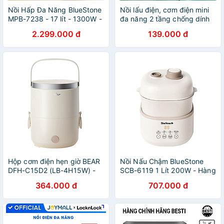
Nồi Hấp Đa Năng BlueStone
Nồi lẩu điện, cơm điện mini
MPB-7238 - 17 lít - 1300W -
đa năng 2 tầng chống dính
Điều khiển cảm ứng - Hàng
kèm giá hấp Inox hàng chính
2.299.000 đ
139.000 đ
Chính Hãng
hãng/nhập khẩu Shanban
18cm phù hợp Chiên, Xào,
Hấp, Nướng
Hộp cơm điện hẹn giờ BEAR
Nồi Nấu Chậm BlueStone
DFH-C15D2 (LB-4H15W) -
SCB-6119 1 Lít 200W - Hàng
Hàng Chính Hãng
Chính Hãng
364.000 đ
707.000 đ