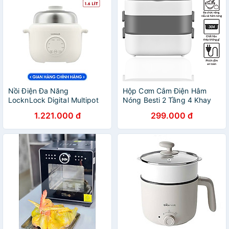
Nồi Điện Đa Năng
Hộp Cơm Cắm Điện Hâm
LocknLock Digital Multipot
Nóng Besti 2 Tầng 4 Khay
EJP186IVY 1.6L 500W, Hàng
Inox Cao Cấp Không Gỉ, Hộp
1.221.000 đ
299.000 đ
Chính Hãng, Xửng Hấp -
Cơm Cắm Điện Văn Phòng
JoyMall
Sang Trọng Đa Năng, Tiện
Lợi Dễ Sử Dụng - Hàng
Chính Hãng