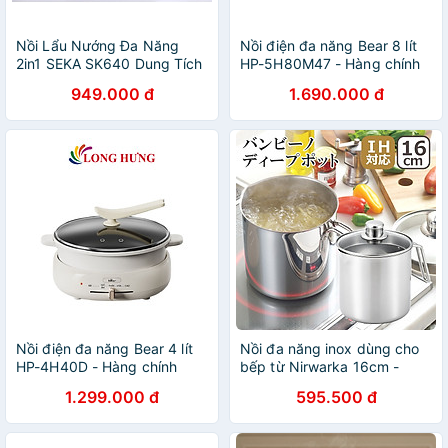
Nồi Lẩu Nướng Đa Năng
Nồi điện đa năng Bear 8 lít
2in1 SEKA SK640 Dung Tích
HP-5H80M47 - Hàng chính
4L, 1300W Lòng Nồi Tháo
hãng
949.000 đ
1.690.000 đ
Rời Dễ Vệ Sinh - Hàng Chính
Hãng
Nồi điện đa năng Bear 4 lít
Nồi đa năng inox dùng cho
HP-4H40D - Hàng chính
bếp từ Nirwarka 16cm -
hãng
Hàng Nhập Khẩu Nhật Bản
1.299.000 đ
595.500 đ