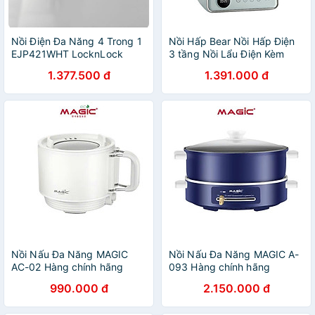
Nồi Điện Đa Năng 4 Trong 1
Nồi Hấp Bear Nồi Hấp Điện
EJP421WHT LocknLock
3 tầng Nồi Lẩu Điện Kèm
2.0L - Hàng chính hãng
Hấp Đa Năng Cảm Ứng Hấp
1.377.500 đ
1.391.000 đ
Lẩu Hầm Healthy Tiết Kiệm
Điện DZG-P20W7 - Hàng
chính hãng
Nồi Nấu Đa Năng MAGIC
Nồi Nấu Đa Năng MAGIC A-
AC-02 Hàng chính hãng
093 Hàng chính hãng
990.000 đ
2.150.000 đ