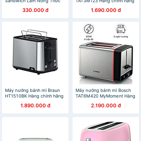
Sandwich Làm Nóng Thức
TAT3M123 Hàng chính hãng
Ăn Cho Bữa Sáng Đa Năng
330.000 đ
1.690.000 đ
Dễ Sử Dụng - Hàng Nhập
Khẩu
Máy nướng bánh mì Braun
Máy nướng bánh mì Bosch
HT1510BK Hàng chính hãng
TAT6M420 MyMoment Hàng
chính hãng
1.890.000 đ
2.190.000 đ