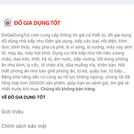
DoGiaDungTot.com cung cấp thông tin giá cả thiết bị, đồ gia dụng
đồ dùng nhà bếp như Điện gia dụng, bếp các loại, nồi điện, bình
đun, bình thủy, máy pha cà phê, lò vi sóng, lò nướng, máy xay sinh
tố, máy ép, máy hút khói. Dụng cụ nhà bếp như nồi niêu xoong
chảo, dao kéo, thớt, kệ tủ, ấm nước, bếp nướng. Đồ dùng phòng
ăn như bình, ly cốc, tô chén dĩa, đũa muỗng nĩa, khăn bàn. Nội
thất phòng ăn như bàn ghế phòng ăn, tủ kệ, quầy bar, tủ bếp...
Bằng khả năng sẵn có cùng sự nỗ lực không ngừng, chúng tôi đã
tổng hợp hơn 200000 sản phẩm, giúp bạn so sánh giá, tìm giá rẻ
nhất trước khi mua.
Chúng tôi không bán hàng.
VỀ ĐỒ GIA DỤNG TỐT
Giới thiệu
Chính sách bảo mật