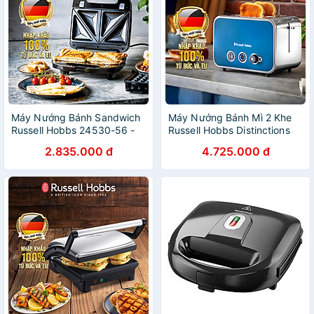
Máy Nướng Bánh Sandwich
Máy Nướng Bánh Mì 2 Khe
Russell Hobbs 24530-56 -
Russell Hobbs Distinctions
Hàng Chính Hãng Nhập
1600W - Hàng Chính Hãng
2.835.000 đ
4.725.000 đ
khẩu từ Đức & EU
Nhập Khẩu Đức và EU