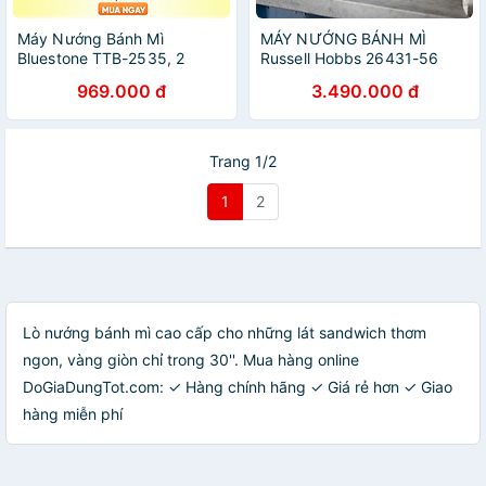
Máy Nướng Bánh Mì
MÁY NƯỚNG BÁNH MÌ
Bluestone TTB-2535, 2
Russell Hobbs 26431-56
Ngăn Công Suất 850W,
NHập Đức Hàng Chính hãng
969.000 đ
3.490.000 đ
Hàng chính hãng
Trang 1/2
1
2
Lò nướng bánh mì cao cấp cho những lát sandwich thơm
ngon, vàng giòn chỉ trong 30''. Mua hàng online
DoGiaDungTot.com: ✓ Hàng chính hãng ✓ Giá rẻ hơn ✓ Giao
hàng miễn phí