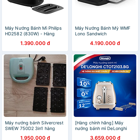
Máy Nướng Bánh Mì Philips
Máy Nướng Bánh Mỳ WMF
HD2582 (830W) - Hàng
Lono Sandwich
chính hãng
Toaster/Maker - Hàng Nhập
1.390.000 đ
4.190.000 đ
Khẩu Đức
Máy nướng bánh Silvercrest
[Hàng chính hãng] Máy
SWEW 750D2 3in1 hàng
nướng bánh mì DeLonghi
chính hãng
Icona Metallics CTOT2103
1.950.000 đ
3.659.000 đ
(BG/ GY)