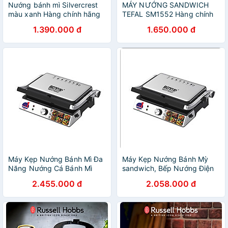
Nướng bánh mì Silvercrest
MÁY NƯỚNG SANDWICH
màu xanh Hàng chính hãng
TEFAL SM1552 Hàng chính
hãng
1.390.000 đ
1.650.000 đ
Máy Kẹp Nướng Bánh Mì Đa
Máy Kẹp Nướng Bánh Mỳ
Năng Nướng Cá Bánh Mì
sandwich, Bếp Nướng Điện
Thịt Xiên 2 Mặt Chống Dính
Thái Lan BENNIX BN901EG,
2.455.000 đ
2.058.000 đ
Bennix BN-901EG- Hàng
công suất 2200W, hàng
Chính Hãng
chính hãng