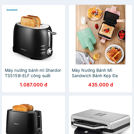
Máy nướng bánh mì Shardor
Máy Nướng Bánh Mì
TS515B-ELF công suất
Sandwich Bánh Kẹp Đa
800W trang bị 7 chế độ điều
Năng Dễ Sử Dụng, Rán
1.087.000 đ
435.000 đ
chỉnh tiện lợi - Hàng Nhập
Trứng, Rán Thịt Chống Dính
Khẩu
Tuyệt Đối - Hàng chính hãng