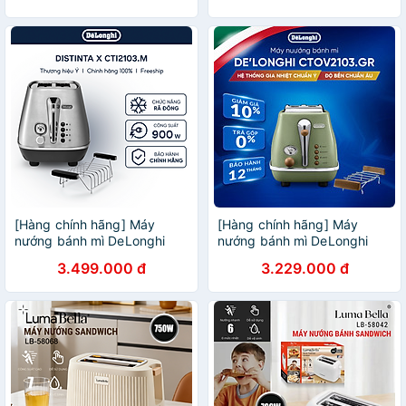
[Hàng chính hãng] Máy
[Hàng chính hãng] Máy
nướng bánh mì DeLonghi
nướng bánh mì DeLonghi
Distinta X CTI2103.M
Icona Vintage CTOV2103
3.499.000 đ
3.229.000 đ
(BG/ GR)