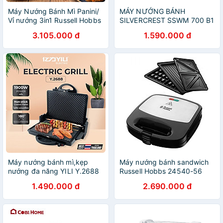
Máy Nướng Bánh Mì Panini/
MÁY NƯỚNG BÁNH
Vỉ nướng 3in1 Russell Hobbs
SILVERCREST SSWM 700 B1
Cook@Home 17888-56 -
Made in Germany Hàng
3.105.000 đ
1.590.000 đ
Hàng Chính Hãng Nhập
chính hãng
Khẩu Từ Đức & EU
Máy nướng bánh mì,kẹp
Máy nướng bánh sandwich
nướng đa năng YILI Y.2688
Russell Hobbs 24540-56
Thái Lan Hàng chính hãng
3in1 Hàng chính hãng
1.490.000 đ
2.690.000 đ