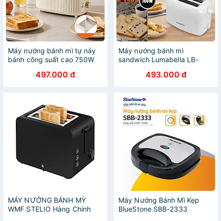
Máy nướng bánh mì tự nảy
Máy nướng bánh mì
bánh công suất cao 750W
sandwich Lumabella LB-
Lumabella LB-58068, nướng
58042 công suất cao 700W,
497.000 đ
493.000 đ
bánh sandwich ăn sáng tiện
6 nấc nảy tự động làm bữa
dụng - DELIYA HÀNG CHÍNH
sáng tiện lợi - DELIYA HÀNG
HÃNG
CHÍNH HÃNG
MÁY NƯỚNG BÁNH MỲ
Máy Nướng Bánh Mì Kẹp
WMF STELIO Hàng Chính
BlueStone SBB-2333
Hãng
(650W) - Hàng Chính Hãng