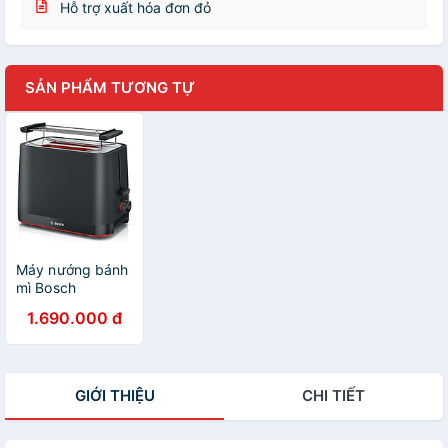
Hỗ trợ xuất hóa đơn đỏ
SẢN PHẨM TƯƠNG TỰ
Máy nướng bánh
mì Bosch
TAT3M123 Hàng
1.690.000 đ
chính hãng
GIỚI THIỆU
CHI TIẾT