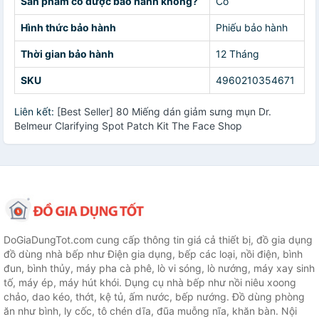
Sản phẩm có được bảo hành không?
Có
Hình thức bảo hành
Phiếu bảo hành
Thời gian bảo hành
12 Tháng
SKU
4960210354671
Liên kết:
[Best Seller] 80 Miếng dán giảm sưng mụn Dr.
Belmeur Clarifying Spot Patch Kit The Face Shop
DoGiaDungTot.com cung cấp thông tin giá cả thiết bị, đồ gia dụng
đồ dùng nhà bếp như Điện gia dụng, bếp các loại, nồi điện, bình
đun, bình thủy, máy pha cà phê, lò vi sóng, lò nướng, máy xay sinh
tố, máy ép, máy hút khói. Dụng cụ nhà bếp như nồi niêu xoong
chảo, dao kéo, thớt, kệ tủ, ấm nước, bếp nướng. Đồ dùng phòng
ăn như bình, ly cốc, tô chén dĩa, đũa muỗng nĩa, khăn bàn. Nội