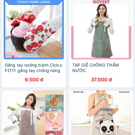
Găng tay nướng bánh Cicico
TẠP GIỀ CHỐNG THẤM
F2111 găng tay chống nóng
NƯỚC
nướng bánh chuyên dụng
9.500 đ
37.000 đ
siêu dày