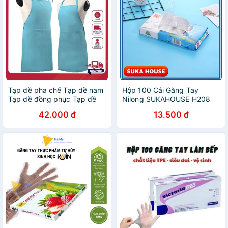
Tạp dề pha chế Tạp dề nam
Hộp 100 Cái Găng Tay
Tạp dề đồng phục Tạp dề
Nilong SUKAHOUSE H208
cao cấp sẵn hàng 100% ảnh
42.000 đ
13.500 đ
chụp thật