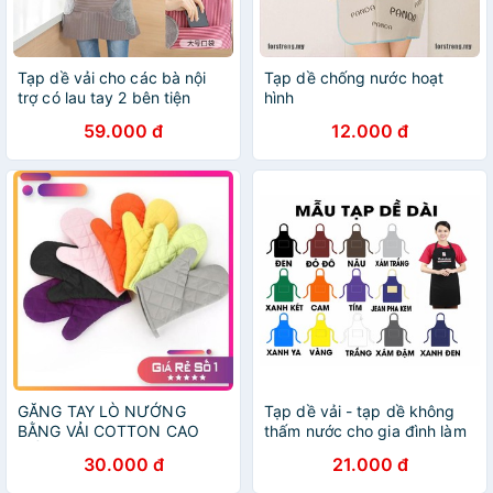
Tạp dề vải cho các bà nội
Tạp dề chống nước hoạt
trợ có lau tay 2 bên tiện
hình
dụng
59.000 đ
12.000 đ
GĂNG TAY LÒ NƯỚNG
Tạp dề vải - tạp dề không
BẰNG VẢI COTTON CAO
thấm nước cho gia đình làm
CẤP (1 cái)
bếp
30.000 đ
21.000 đ