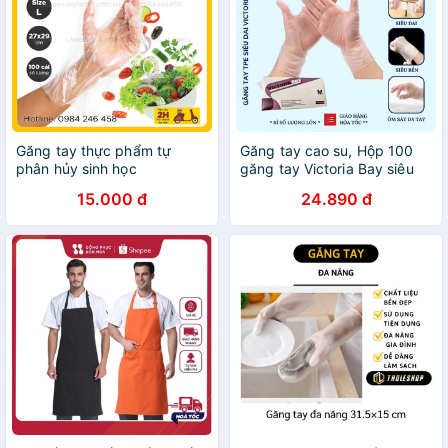
Găng tay thực phẩm tự
Găng tay cao su, Hộp 100
phân hủy sinh học
găng tay Victoria Bay siêu
SUNHOUSE KS-PG290L hộp
dai PENKATA 15GTCS
15.000 đ
24.890 đ
100 cái