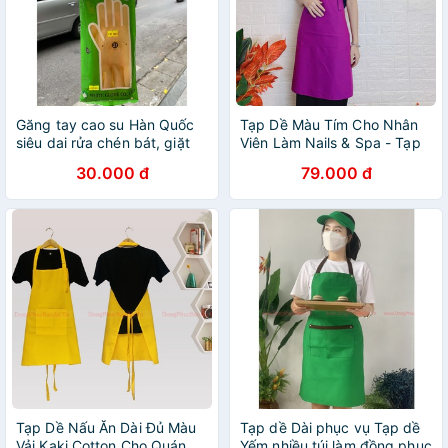
Găng tay cao su Hàn Quốc
Tạp Dề Màu Tím Cho Nhân
siêu dai rửa chén bát, giặt
Viên Làm Nails & Spa - Tạp
giũ, không mùi hôi
Dề Vải Cotton
30.000 đ
79.000 đ
Tạp Dề Nấu Ăn Dài Đủ Màu
Tạp dề Dài phục vụ Tạp dề
Vải Kaki Cotton Cho Quán
Yếm nhiều túi làm đồng phục