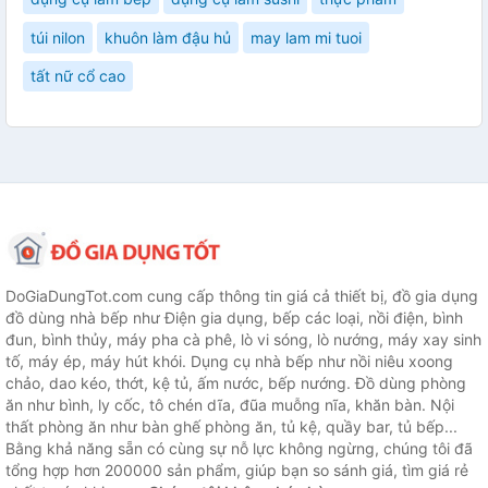
túi nilon
khuôn làm đậu hủ
may lam mi tuoi
tất nữ cổ cao
DoGiaDungTot.com cung cấp thông tin giá cả thiết bị, đồ gia dụng
đồ dùng nhà bếp như Điện gia dụng, bếp các loại, nồi điện, bình
đun, bình thủy, máy pha cà phê, lò vi sóng, lò nướng, máy xay sinh
tố, máy ép, máy hút khói. Dụng cụ nhà bếp như nồi niêu xoong
chảo, dao kéo, thớt, kệ tủ, ấm nước, bếp nướng. Đồ dùng phòng
ăn như bình, ly cốc, tô chén dĩa, đũa muỗng nĩa, khăn bàn. Nội
thất phòng ăn như bàn ghế phòng ăn, tủ kệ, quầy bar, tủ bếp...
Bằng khả năng sẵn có cùng sự nỗ lực không ngừng, chúng tôi đã
tổng hợp hơn 200000 sản phẩm, giúp bạn so sánh giá, tìm giá rẻ