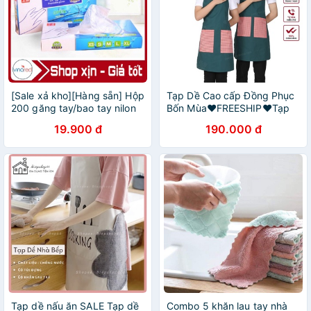
[Sale xả kho][Hàng sẵn] Hộp
Tạp Dề Cao cấp Đồng Phục
200 găng tay/bao tay nilon
Bốn Mùa❤️FREESHIP❤️Tạp
dùng 1 lần
dề nấu ăn, pha chế, phục vụ
19.900 đ
190.000 đ
giành cho nam và nữ sẵn
hàng kèm video
Tạp dề nấu ăn SALE Tạp dề
Combo 5 khăn lau tay nhà