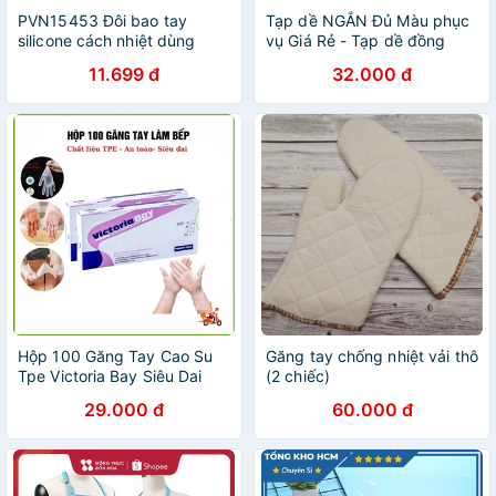
PVN15453 Đôi bao tay
Tạp dề NGẮN Đủ Màu phục
silicone cách nhiệt dùng
vụ Giá Rẻ - Tạp dề đồng
nhấc nồi nhà bếp chống
phục quán cafe, làm bếp
11.699 đ
32.000 đ
bỏng T2
sẵn hàng kèm video
Hộp 100 Găng Tay Cao Su
Găng tay chống nhiệt vải thô
Tpe Victoria Bay Siêu Dai
(2 chiếc)
Dùng 1 Lần Làm Bếp Nấu Ăn
29.000 đ
60.000 đ
Vệ Sinh