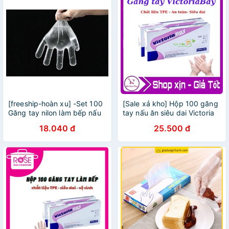
[freeship-hoàn xu] -Set 100
[Sale xả kho] Hộp 100 găng
Găng tay nilon làm bếp nấu
tay nấu ăn siêu dai Victoria
nướng hàng nội địa trung
Bay
18.040 đ
25.500 đ