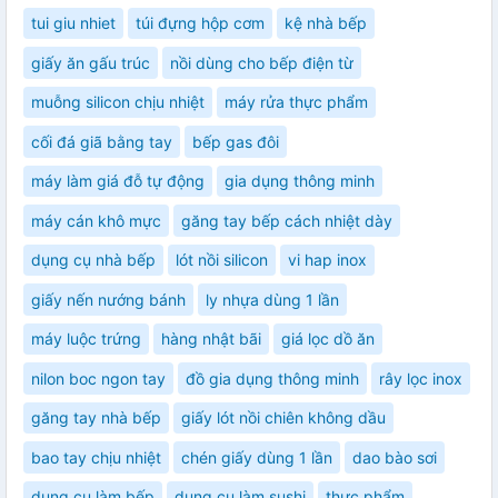
tui giu nhiet
túi đựng hộp cơm
kệ nhà bếp
giấy ăn gấu trúc
nồi dùng cho bếp điện từ
muỗng silicon chịu nhiệt
máy rửa thực phẩm
cối đá giã bằng tay
bếp gas đôi
máy làm giá đỗ tự động
gia dụng thông minh
máy cán khô mực
găng tay bếp cách nhiệt dày
dụng cụ nhà bếp
lót nồi silicon
vi hap inox
giấy nến nướng bánh
ly nhựa dùng 1 lần
máy luộc trứng
hàng nhật bãi
giá lọc dồ ăn
nilon boc ngon tay
đồ gia dụng thông minh
rây lọc inox
găng tay nhà bếp
giấy lót nồi chiên không dầu
bao tay chịu nhiệt
chén giấy dùng 1 lần
dao bào sơi
dụng cụ làm bếp
dụng cụ làm sushi
thực phẩm