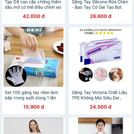
Tạp Dề cao cấp chống thấm
Găng Tay Silicone Rửa Chén
dầu mỡ có thể điều chỉnh eo
- Bao Tay Có Gai Tạo Bọt
kiểu dáng Hàn Quốc sẵn
Rửa Chén, Rau Củ, Vệ Sinh
42.000 đ
26.600 đ
hàng kèm video
Bếp 9189
Set 100 găng tay nilon làm
Găng Tay Victoria Chất Liệu
bếp trong suốt dùng 1 lần
TPE Không Mùi Siêu Dai ,
tiện lợi DEXI
Tiện Lợi [Hộp 100]
15.900 đ
24.500 đ