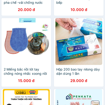
pha chế -vải chống nước
bếp
cao cấp có túi kèm khăn lau
20.000 đ
10.000 đ
tay -Tạp dề Hàn Quốc
2 Miếng bắc nồi lót tay
Hộp 200 bao tay nilong dày
chống nóng nhấc xoong nồi
dặn dùng 1 lần
B095
15.000 đ
29.000 đ