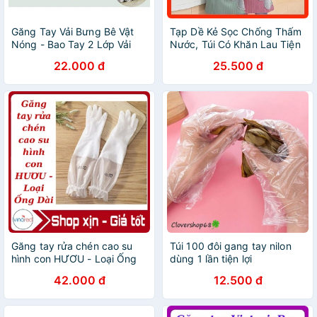
Găng Tay Vải Bưng Bê Vật
Tạp Dề Kẻ Sọc Chống Thấm
Nóng - Bao Tay 2 Lớp Vải
Nước, Túi Có Khăn Lau Tiện
Bông Chống Nóng, Nhấc
Lợi
22.000 đ
25.500 đ
Nồi, Nướng Bánh
Găng tay rửa chén cao su
Túi 100 đôi gang tay nilon
hình con HƯƠU - Loại Ống
dùng 1 lần tiện lợi
Dài có thun chông trượt
42.000 đ
12.500 đ