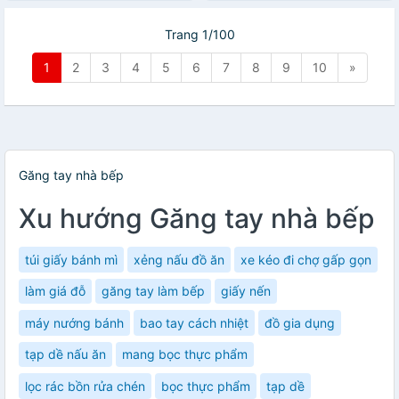
Trang 1/100
1
2
3
4
5
6
7
8
9
10
»
Găng tay nhà bếp
Xu hướng Găng tay nhà bếp
túi giấy bánh mì
xẻng nấu đồ ăn
xe kéo đi chợ gấp gọn
làm giá đỗ
găng tay làm bếp
giấy nến
máy nướng bánh
bao tay cách nhiệt
đồ gia dụng
tạp dề nấu ăn
mang bọc thực phẩm
lọc rác bồn rửa chén
bọc thực phẩm
tạp dề