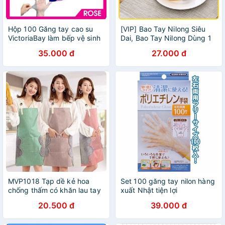
Hộp 100 Găng tay cao su
[VIP] Bao Tay Nilong Siêu
VictoriaBay làm bếp vệ sinh
Dai, Bao Tay Nilong Dùng 1
siêu dai chất liệu TPE không
Lần HỘP XANH Cao Cấp
35.000 đ
27.000 đ
mùi
MVP1018 Tạp dề kẻ hoa
Set 100 găng tay nilon hàng
chống thấm có khăn lau tay
xuất Nhật tiện lợi
bên hông
20.500 đ
39.000 đ