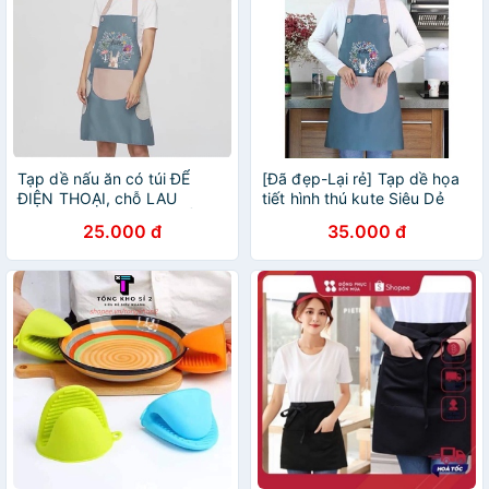
Tạp dề nấu ăn có túi ĐỂ
[Đã đẹp-Lại rẻ] Tạp dề họa
ĐIỆN THOẠI, chỗ LAU
tiết hình thú kute Siêu Dẻ
TAY,tiện lợi KHÔNG THẤM
25.000 đ
35.000 đ
NƯỚC, DẦU MỠ cao cấp