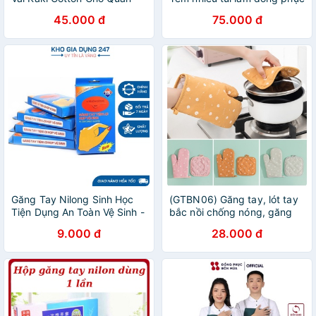
Ăn, Làm Bánh, Cafe Nhà
nhân viên vải Kaki
45.000 đ
75.000 đ
Hàng
Găng Tay Nilong Sinh Học
(GTBN06) Găng tay, lót tay
Tiện Dụng An Toàn Vệ Sinh -
bắc nồi chống nóng, găng
Hộp Găng Tay Nilong 100
tay lò vi sóng
9.000 đ
28.000 đ
Chiếc