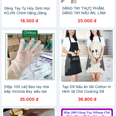
Găng Tay Tự Hủy Sinh Học
GĂNG TAY THỰC PHẨM,
KOJIN Chính Hãng,Găng
GĂNG TAY NẤU ĂN, LÀM
Tay Nylong Làm Bếp,Nấu
BẾP, GĂNG TAY CAO SU TPE
18.500 đ
25.000 đ
Ăn,Găng Tay Dùng 1
VICTORIA BAY TIỆN DỤNG
Lần,Bao Tay 100c/1 Hộp
[Hộp 100 cái] Bao tay nhà
Tạp Dề Nấu ăn Vải Cotton In
bếp Victoria Bay siêu dai
Hình Và Chữ Cooking Dễ
Thương
35.000 đ
36.800 đ