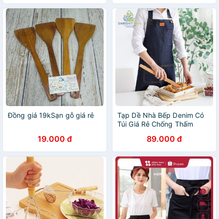
Đồng giá 19kSạn gỗ giá rẻ
Tạp Dề Nhà Bếp Denim Có
Túi Giá Rẻ Chống Thấm
Nước, Dầu Mỡ Cho Nội Trợ,
19.000 đ
89.000 đ
Làm Bánh, Bartender - GD21