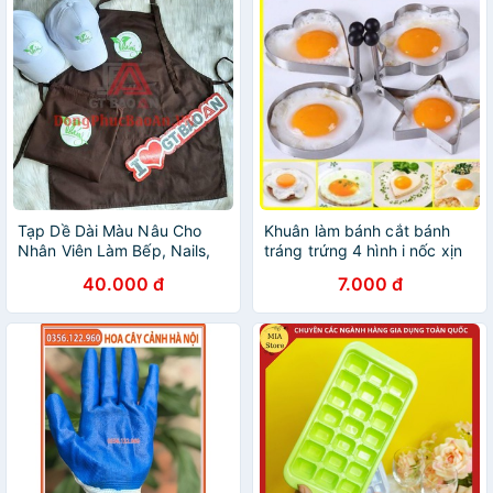
Tạp Dề Dài Màu Nâu Cho
Khuân làm bánh cắt bánh
Nhân Viên Làm Bếp, Nails,
tráng trứng 4 hình i nốc xịn
Phục Vụ Giá Gốc
giá rẻ bất ngờ
40.000 đ
7.000 đ