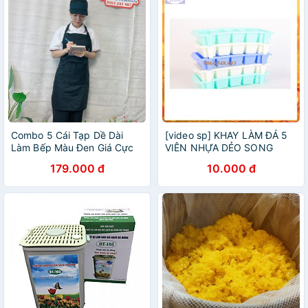
Combo 5 Cái Tạp Dề Dài
[video sp] KHAY LÀM ĐÁ 5
Làm Bếp Màu Đen Giá Cực
VIÊN NHỰA DẺO SONG
Sốc
LONG Giá Tốt
179.000 đ
10.000 đ