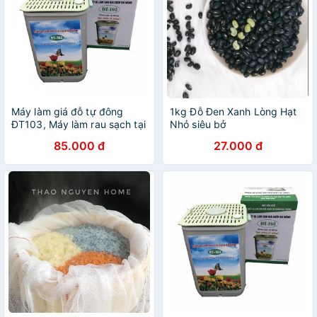
Máy làm giá đỗ tự đông
1kg Đỗ Đen Xanh Lòng Hạt
ĐT103, Máy làm rau sạch tại
Nhỏ siêu bở
nhà cho mọi gia đình chất
85.000 đ
27.000 đ
liệu nhựa nguyên sinh bền
bảo đảm sức khoẻ