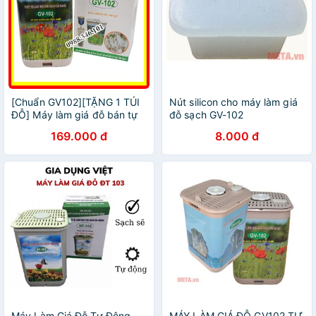
[Chuẩn GV102][TẶNG 1 TÚI
Nút silicon cho máy làm giá
ĐỖ] Máy làm giá đỗ bán tự
đỗ sạch GV-102
động GV-102
169.000 đ
8.000 đ
Máy Làm Giá Đỗ Tự Động
MÁY LÀM GIÁ ĐỖ GV102 TỰ