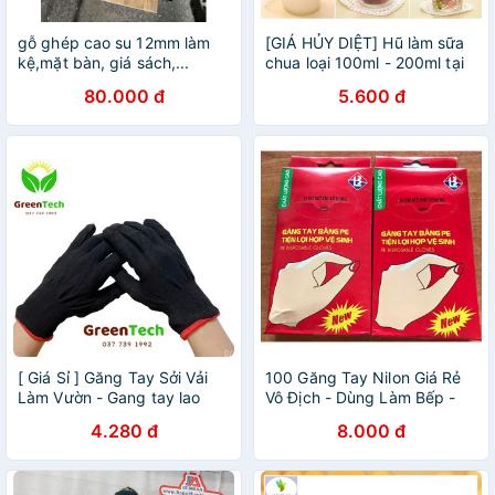
gỗ ghép cao su 12mm làm
[GIÁ HỦY DIỆT] Hũ làm sữa
kệ,mặt bàn, giá sách,...
chua loại 100ml - 200ml tại
nhà
80.000 đ
5.600 đ
[ Giá Sỉ ] Găng Tay Sởi Vải
100 Găng Tay Nilon Giá Rẻ
Làm Vườn - Gang tay lao
Vô Địch - Dùng Làm Bếp -
động
Làm Tóc - Sửa Chữa - Lau
4.280 đ
8.000 đ
Rửa Vệ Sinh