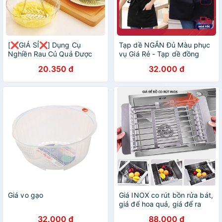
[❌GIÁ SỈ❌] Dụng Cụ
Tạp dề NGẮN Đủ Màu phục
Nghiền Rau Củ Quả Được
vụ Giá Rẻ - Tạp dề đồng
Làm Từ Thép Không Gỉ Dùng
phục quán cafe, làm bếp
20.350 đ
32.000 đ
Cho Nhà Bếp 88267
sẵn hàng kèm video
Giá vo gạo
Giá INOX co rút bồn rửa bát,
giá để hoa quả, giá để ra
bồn rửa bát, giá inox co rút
32.000 đ
88.000 đ
để bồn rửa bát(siêu hot)