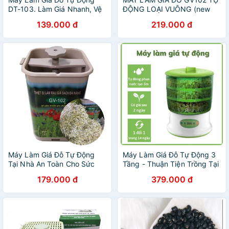
DT-103. Làm Giá Nhanh, Vệ
ĐỘNG LOẠI VUÔNG (new
Sinh An Toàn Thực Phẩm
T4.2019) hàng chuẩn Công
139.000 đ
219.000 đ
Ty (Tặng túi tăm nguyên
sinh và 200g hạt đỗ)
Máy Làm Giá Đỗ Tự Động
Máy Làm Giá Đỗ Tự Động 3
Tại Nhà An Toàn Cho Sức
Tầng - Thuận Tiện Trồng Tại
Khỏe GV 102 [Tặng
Nhà - Lỗi 1 Đổi 1 Trong 14
179.000 đ
379.000 đ
200gram Hạt Đậu ]
Ngày