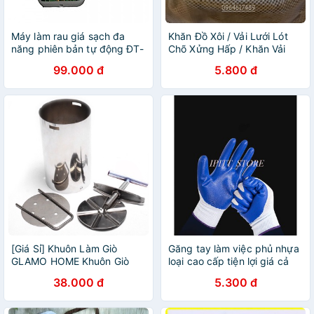
Máy làm rau giá sạch đa
Khăn Đồ Xôi / Vải Lưới Lót
năng phiên bản tự động ĐT-
Chõ Xửng Hấp / Khăn Vải
103
Màn Nấu Đỗ Hấp Bánh [Bo
99.000 đ
5.800 đ
Viền 4 Cạnh Chắc Chắn]
[Giá Sỉ] Khuôn Làm Giò
Găng tay làm việc phủ nhựa
GLAMO HOME Khuôn Giò
loại cao cấp tiện lợi giá cả
Chả Inox 1kg Hàng Loại Dày
phải chăng
38.000 đ
5.300 đ
Cầm Chắc Tay - Khuôn làm
giò xào