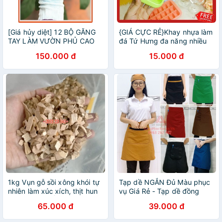
[Giá hủy diệt] 12 BỘ GĂNG
{GIÁ CỰC RẺ}Khay nhựa làm
TAY LÀM VƯỜN PHỦ CAO
đá Tứ Hưng đa năng nhiều
SU CHỐNG TRƯỢT, ĐỘ
size đồ dùng nhà bếp.
150.000 đ
15.000 đ
BỀN CAO
1kg Vụn gỗ sồi xông khói tự
Tạp dề NGẮN Đủ Màu phục
nhiên làm xúc xích, thịt hun
vụ Giá Rẻ - Tạp dề đồng
khói SỈ GIÁ TỐT
phục quán cafe, làm bếp
65.000 đ
39.000 đ