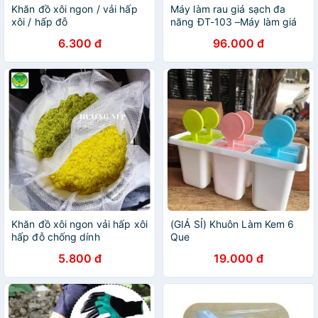
Khăn đồ xôi ngon / vải hấp
Máy làm rau giá sạch đa
xôi / hấp đỗ
năng ĐT-103 –Máy làm giá
tự động
6.300 đ
96.000 đ
Khăn đồ xôi ngon vải hấp xôi
(GIÁ SỈ) Khuôn Làm Kem 6
hấp đỗ chống dính
Que
5.800 đ
19.000 đ