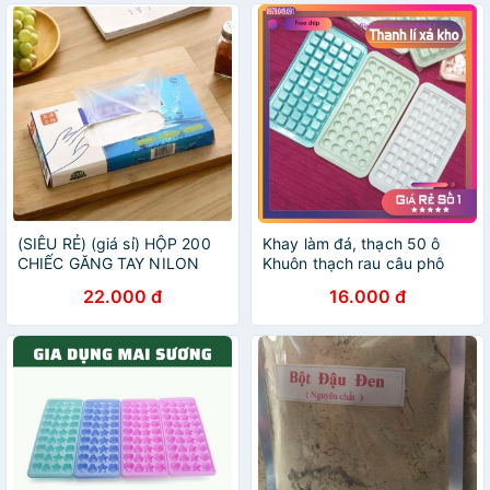
(SIÊU RẺ) (giá sỉ) HỘP 200
Khay làm đá, thạch 50 ô
CHIẾC GĂNG TAY NILON
Khuôn thạch rau câu phô
SIÊU DAI, GĂNG TAY LÀM
mai kẹo dẻo Việt Nhật- giá
22.000 đ
16.000 đ
BẾP TIỆN DỤNG
rẻ.