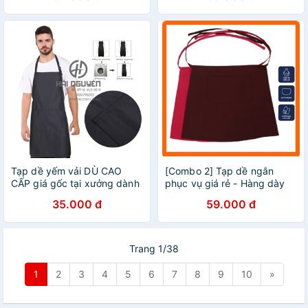
Tạp dề yếm vải DÙ CAO
[Combo 2] Tạp dề ngắn
CẤP giá gốc tại xưởng dành
phục vụ giá rẻ - Hàng dày
cho Nam và Nữ phù hợp làm
dặn, may tại xưởng - Thích
35.000 đ
59.000 đ
nhà hàng quan ăn nha bếp
hợp làm tạp dề đồng phục
cho nhân viên
Trang 1/38
1
2
3
4
5
6
7
8
9
10
»