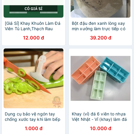
[Giá Sỉ] Khay Khuôn Làm Đá
Bột đậu đen xanh lòng xay
Viên Tủ Lạnh,Thạch Rau
mịn xưởng làm trực tiếp có
Câu, Chocolate, Kẹo Dẻo
giá sỉ cho các shop gói
12.000 đ
39.200 đ
Nhiều Hình 36 Ô
400g
Dụng cụ bảo vệ ngón tay
Khay (vỉ) đá 6 viên to nhựa
chống xước tay khi làm bếp
Việt Nhật - Vỉ (khay) làm đá
chơi game bằng cao su giá
hàng chất lượng, giá siêu rẻ
1.000 đ
10.000 đ
rẻ