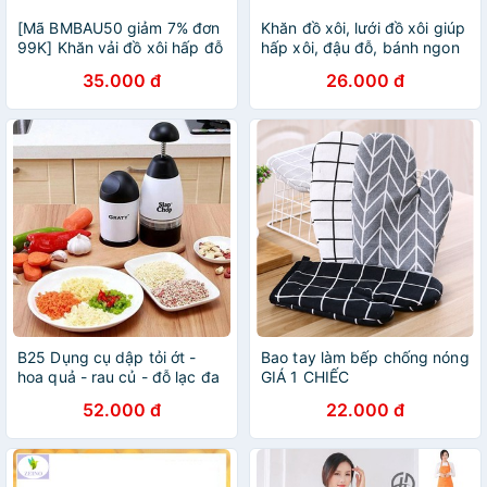
[Mã BMBAU50 giảm 7% đơn
Khăn đồ xôi, lưới đồ xôi giúp
99K] Khăn vải đồ xôi hấp đỗ
hấp xôi, đậu đỗ, bánh ngon
Thảo Nguyên Home
không bị nhão
35.000 đ
26.000 đ
B25 Dụng cụ dập tỏi ớt -
Bao tay làm bếp chống nóng
hoa quả - rau củ - đỗ lạc đa
GIÁ 1 CHIẾC
năng Slap Chop
52.000 đ
22.000 đ