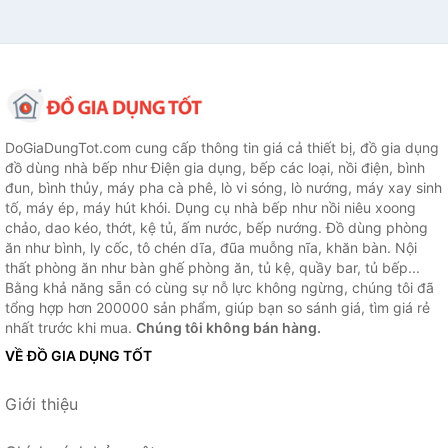
DoGiaDungTot.com cung cấp thông tin giá cả thiết bị, đồ gia dụng
đồ dùng nhà bếp như Điện gia dụng, bếp các loại, nồi điện, bình
đun, bình thủy, máy pha cà phê, lò vi sóng, lò nướng, máy xay sinh
tố, máy ép, máy hút khói. Dụng cụ nhà bếp như nồi niêu xoong
chảo, dao kéo, thớt, kệ tủ, ấm nước, bếp nướng. Đồ dùng phòng
ăn như bình, ly cốc, tô chén dĩa, đũa muỗng nĩa, khăn bàn. Nội
thất phòng ăn như bàn ghế phòng ăn, tủ kệ, quầy bar, tủ bếp...
Bằng khả năng sẵn có cùng sự nỗ lực không ngừng, chúng tôi đã
tổng hợp hơn 200000 sản phẩm, giúp bạn so sánh giá, tìm giá rẻ
nhất trước khi mua.
Chúng tôi không bán hàng.
VỀ ĐỒ GIA DỤNG TỐT
Giới thiệu