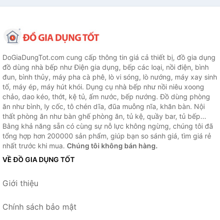
DoGiaDungTot.com cung cấp thông tin giá cả thiết bị, đồ gia dụng
đồ dùng nhà bếp như Điện gia dụng, bếp các loại, nồi điện, bình
đun, bình thủy, máy pha cà phê, lò vi sóng, lò nướng, máy xay sinh
tố, máy ép, máy hút khói. Dụng cụ nhà bếp như nồi niêu xoong
chảo, dao kéo, thớt, kệ tủ, ấm nước, bếp nướng. Đồ dùng phòng
ăn như bình, ly cốc, tô chén dĩa, đũa muỗng nĩa, khăn bàn. Nội
thất phòng ăn như bàn ghế phòng ăn, tủ kệ, quầy bar, tủ bếp...
Bằng khả năng sẵn có cùng sự nỗ lực không ngừng, chúng tôi đã
tổng hợp hơn 200000 sản phẩm, giúp bạn so sánh giá, tìm giá rẻ
nhất trước khi mua.
Chúng tôi không bán hàng.
VỀ ĐỒ GIA DỤNG TỐT
Giới thiệu
Chính sách bảo mật