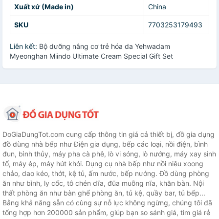
Xuất xứ (Made in)
China
SKU
7703253179493
Liên kết:
Bộ dưỡng nâng cơ trẻ hóa da Yehwadam
Myeonghan Miindo Ultimate Cream Special Gift Set
DoGiaDungTot.com cung cấp thông tin giá cả thiết bị, đồ gia dụng
đồ dùng nhà bếp như Điện gia dụng, bếp các loại, nồi điện, bình
đun, bình thủy, máy pha cà phê, lò vi sóng, lò nướng, máy xay sinh
tố, máy ép, máy hút khói. Dụng cụ nhà bếp như nồi niêu xoong
chảo, dao kéo, thớt, kệ tủ, ấm nước, bếp nướng. Đồ dùng phòng
ăn như bình, ly cốc, tô chén dĩa, đũa muỗng nĩa, khăn bàn. Nội
thất phòng ăn như bàn ghế phòng ăn, tủ kệ, quầy bar, tủ bếp...
Bằng khả năng sẵn có cùng sự nỗ lực không ngừng, chúng tôi đã
tổng hợp hơn 200000 sản phẩm, giúp bạn so sánh giá, tìm giá rẻ