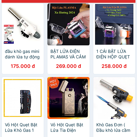
đầu khò gas mini
BẬT LỬA ĐIỆN
1 CÁI BẬT LỬA
đánh lửa tự động
PLAMAS VÀ CẢM
ĐIỆN HỘP QUẸT
loại tốt
ỨNG VÂN TAY
ĐIỆN PLAMAS
175.000 đ
269.000 đ
258.000 đ
CÓ ĐÈN LED
SẠC ĐIỆN CÓ
CHỐNG NƯỚC
ĐÈN CHỐNG
PIN KHỦNG
NƯỚC SANG
SANG TRỌNG
TRỌNG ĐẸP
ĐẸP CHẤT
CHẤT LƯỢNG
LƯỢNG
Vỏ Hột Quẹt Bật
Vỏ Hột Quẹt Bật
Khò Gas Đơn (
Lửa Khò Gas 1
Lửa Tia Điện
Đầu khò lửa cầm
Tia Cực Mạnh
Jobon Sạc USB-
tay sử dụng bình