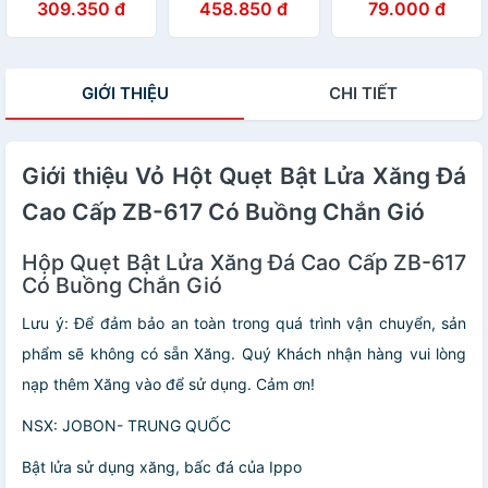
309.350 đ
458.850 đ
79.000 đ
Kiêm Đục Tiện
ZB 308B Hình
gas mini Tiện
Dụng Honest
Rồng Đẹp Độc Lạ
Dụng )
BCZ-487 - Dùng
Gas Cao Cấp
GIỚI THIỆU
CHI TIẾT
Giới thiệu Vỏ Hột Quẹt Bật Lửa Xăng Đá
Cao Cấp ZB-617 Có Buồng Chắn Gió
Hộp Quẹt Bật Lửa Xăng Đá Cao Cấp ZB-617
Có Buồng Chắn Gió
Lưu ý: Để đảm bảo an toàn trong quá trình vận chuyển, sản
phẩm sẽ không có sẵn Xăng. Quý Khách nhận hàng vui lòng
nạp thêm Xăng vào để sử dụng. Cảm ơn!
NSX: JOBON- TRUNG QUỐC
Bật lửa sử dụng xăng, bấc đá của Ippo