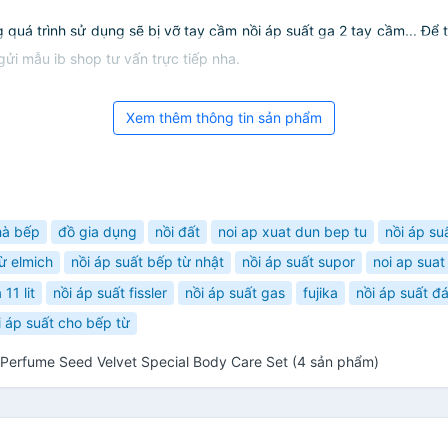
 quá trình sử dụng sẽ bị vỡ tay cầm nồi áp suất ga 2 tay cầm... Để t
gửi mẫu ib shop tư vấn trực tiếp nha.
Xem thêm thông tin sản phẩm
hà bếp
đồ gia dụng
nồi đất
noi ap xuat dun bep tu
nồi áp su
ừ elmich
nồi áp suất bếp từ nhật
nồi áp suất supor
noi ap sua
 11 lit
nồi áp suất fissler
nồi áp suất gas
fujika
nồi áp suất đ
i áp suất cho bếp từ
Perfume Seed Velvet Special Body Care Set (4 sản phẩm)