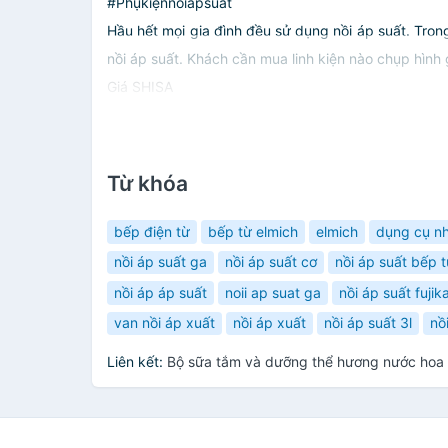
#Phụkiệnnồiápsuất
Hầu hết mọi gia đình đều sử dụng nồi áp suất. Trong
nồi áp suất. Khách cần mua linh kiện nào chụp hình 
Giá SHISA
Từ khóa
bếp điện từ
bếp từ elmich
elmich
dụng cụ n
nồi áp suất ga
nồi áp suất cơ
nồi áp suất bếp t
nồi áp áp suất
noii ap suat ga
nồi áp suất fujika
van nồi áp xuất
nồi áp xuất
nồi áp suất 3l
nồ
Liên kết:
Bộ sữa tắm và dưỡng thể hương nước hoa 