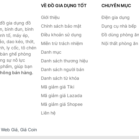
VỀ ĐỒ GIA DỤNG TỐT
CHUYÊN MỤC
Giới thiệu
Điện gia dụng
 đồ gia dụng đồ
Chính sách bảo mật
Dụng cụ nhà bếp
n, bình đun, bình
Điều khoản sử dụng
Đồ dùng phòng ă
inh tố, máy ép,
o, dao kéo, thớt,
Miễn trừ trách nhiệm
Nội thất phòng ăn
h, ly cốc, tô chén
Danh mục
ư bàn ghế phòng
ùng sự nỗ lực
Danh sách thương hiệu
 phẩm, giúp bạn
Danh sách người bán
không bán hàng.
Danh sách từ khóa
Mã giảm giá Tiki
Mã giảm giá Lazada
Mã giảm giá Shopee
Liên hệ
,
Web Giá
,
Giá Coin