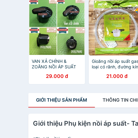
VAN XẢ CHÍNH &
Gioăng nồi áp suất ga
ZOĂNG NỒI ÁP SUẤT
loại có rãnh, đường kí
SUNHOUSE SHD1758
trong 18, 20, 22, 24c
29.000 đ
21.000 đ
SHD1768 SHD1755
# Phụ kiện nồi áp suất
SHD1756
GIỚI THIỆU
SẢN PHẨM
THÔNG TIN
CHI
Giới thiệu Phụ kiện nồi áp suất- T