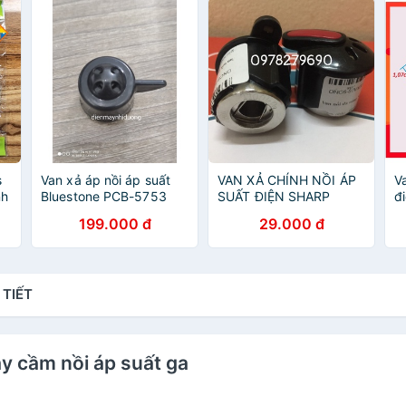
s
Van xả áp nồi áp suất
VAN XẢ CHÍNH NỒI ÁP
V
nh
Bluestone PCB-5753
SUẤT ĐIỆN SHARP
đ
m
PCB-5619 PCB-5629
KS180V, KS228,
199.000 đ
29.000 đ
PCB-5748 PCB-5638M
KS1800 KHALUCK
PCB-5751 chính hãng
HOME KL788 KH788S
 TIẾT
ay cầm nồi áp suất ga