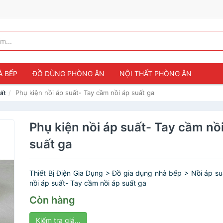
À BẾP
ĐỒ DÙNG PHÒNG ĂN
NỘI THẤT PHÒNG ĂN
Phụ kiện nồi áp suất- Tay cầm nồi áp suất ga
ất
Phụ kiện nồi áp suất- Tay cầm nồ
suất ga
Thiết Bị Điện Gia Dụng > Đồ gia dụng nhà bếp > Nồi áp suấ
nồi áp suất- Tay cầm nồi áp suất ga
Còn hàng
Kiểm tra giá...