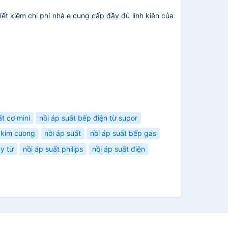
iết kiệm chi phí nhà e cung cấp đầy đủ linh kiện của
ất cơ mini
nồi áp suất bếp điện từ supor
t kim cuong
nồi áp suất
nồi áp suất bếp gas
áy từ
nồi áp suất philips
nồi áp suất điện