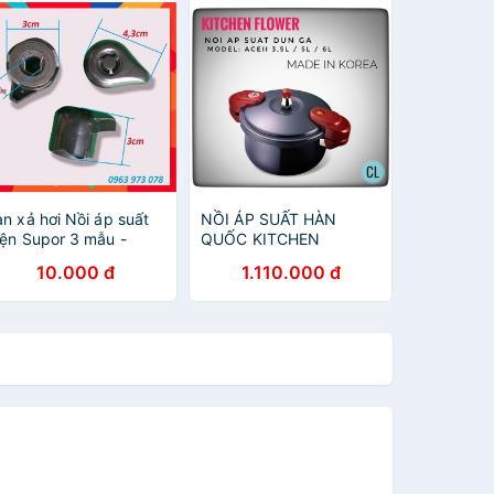
an xả hơi Nồi áp suất
NỒI ÁP SUẤT HÀN
iện Supor 3 mẫu -
QUỐC KITCHEN
giadungphukienchinhhang
FLOWER ACE 3.5L / 5L
10.000 đ
1.110.000 đ
/6L