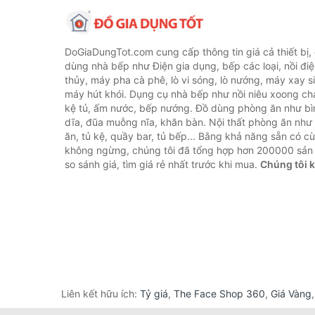
DoGiaDungTot.com cung cấp thông tin giá cả thiết bị,
dùng nhà bếp như Điện gia dụng, bếp các loại, nồi điệ
thủy, máy pha cà phê, lò vi sóng, lò nướng, máy xay s
máy hút khói. Dụng cụ nhà bếp như nồi niêu xoong chả
kệ tủ, ấm nước, bếp nướng. Đồ dùng phòng ăn như bìn
dĩa, đũa muỗng nĩa, khăn bàn. Nội thất phòng ăn nh
ăn, tủ kệ, quầy bar, tủ bếp... Bằng khả năng sẵn có c
không ngừng, chúng tôi đã tổng hợp hơn 200000 sản
so sánh giá, tìm giá rẻ nhất trước khi mua.
Chúng tôi 
Liên kết hữu ích:
Tỷ giá
,
The Face Shop 360
,
Giá Vàng