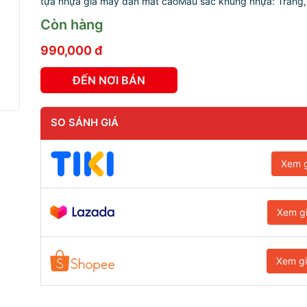
tựa nhựa giả mây đan mắt cáoMàu sắc khung nhựa: Trắng, 
Còn hàng
990,000 đ
ĐẾN NƠI BÁN
SO SÁNH GIÁ
Xem g
Xem g
Xem g