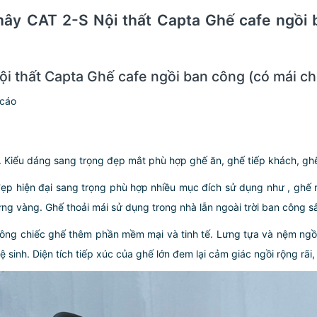
mây CAT 2-S Nội thất Capta Ghế cafe ngồi
i thất Capta Ghế cafe ngồi ban công (có mái ch
 cáo
. Kiểu dáng sang trọng đẹp mắt phù hợp ghế ăn, ghế tiếp khách, gh
p hiện đại sang trọng phù hợp nhiều mục đích sử dụng như , ghế nh
ng vàng. Ghế thoải mái sử dụng trong nhà lẫn ngoài trời ban công s
ông chiếc ghế thêm phần mềm mại và tinh tế. Lưng tựa và nệm ngồi
sinh. Diện tích tiếp xúc của ghế lớn đem lại cảm giác ngồi rộng rãi