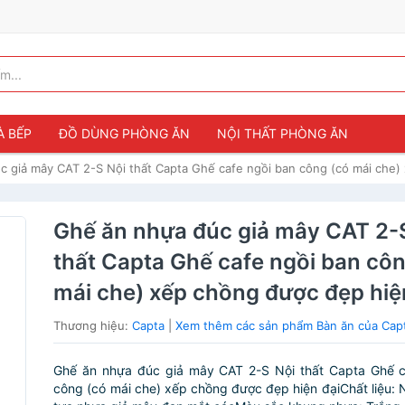
À BẾP
ĐỒ DÙNG PHÒNG ĂN
NỘI THẤT PHÒNG ĂN
c giả mây CAT 2-S Nội thất Capta Ghế cafe ngồi ban công (có mái che)
Ghế ăn nhựa đúc giả mây CAT 2-
thất Capta Ghế cafe ngồi ban côn
mái che) xếp chồng được đẹp hiệ
Thương hiệu:
Capta
|
Xem thêm các sản phẩm Bàn ăn của Cap
Ghế ăn nhựa đúc giả mây CAT 2-S Nội thất Capta Ghế c
công (có mái che) xếp chồng được đẹp hiện đạiChất liệu: 