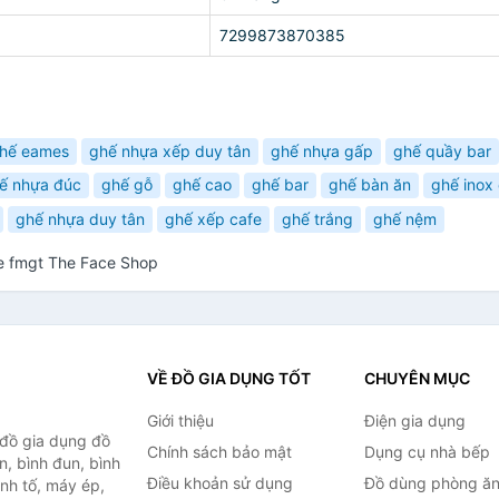
7299873870385
hế eames
ghế nhựa xếp duy tân
ghế nhựa gấp
ghế quầy bar
ế nhựa đúc
ghế gỗ
ghế cao
ghế bar
ghế bàn ăn
ghế inox
ghế nhựa duy tân
ghế xếp cafe
ghế trắng
ghế nệm
te fmgt The Face Shop
VỀ ĐỒ GIA DỤNG TỐT
CHUYÊN MỤC
Giới thiệu
Điện gia dụng
 đồ gia dụng đồ
Chính sách bảo mật
Dụng cụ nhà bếp
n, bình đun, bình
Điều khoản sử dụng
Đồ dùng phòng ă
inh tố, máy ép,