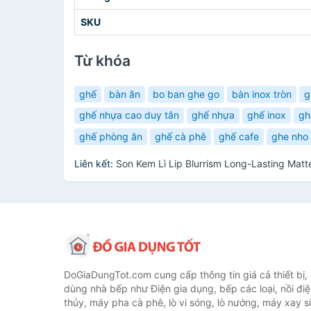
SKU
Từ khóa
ghế
bàn ăn
bo ban ghe go
bàn inox tròn
g
ghế nhựa cao duy tân
ghế nhựa
ghế inox
gh
ghế phòng ăn
ghế cà phê
ghế cafe
ghe nho
Liên kết:
Son Kem Lì Lip Blurrism Long-Lasting Mat
DoGiaDungTot.com cung cấp thông tin giá cả thiết bị,
dùng nhà bếp như Điện gia dụng, bếp các loại, nồi điệ
thủy, máy pha cà phê, lò vi sóng, lò nướng, máy xay s