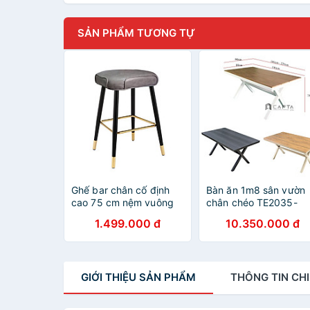
SẢN PHẨM TƯƠNG TỰ
Ghế bar chân cố định
Bàn ăn 1m8 sân vườn
cao 75 cm nệm vuông
chân chéo TE2035-
dày dặn CB LOUIS 2C-P
180A Nội thất Capta
1.499.000 đ
10.350.000 đ
dành cho quán bar ,
Bàn ăn tiệc sân thượn
cafe gia đình hàng nhập
ngoài trời mặt gỗ nhự
khẩu cao cấp hiện đại
chân nhôm sơn tĩnh đi
GIỚI THIỆU
SẢN PHẨM
THÔNG TIN
CHI