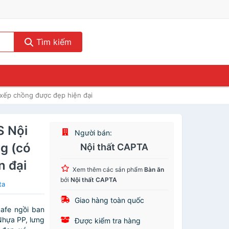
Tìm kiếm
 xếp chồng được đẹp hiện đại
S Nội
Người bán:
g (có
Nội thất CAPTA
n đại
Xem thêm các sản phẩm
Bàn ăn
bởi
Nội thất CAPTA
ta
Giao hàng toàn quốc
afe ngồi ban
Nhựa PP, lưng
Được kiểm tra hàng