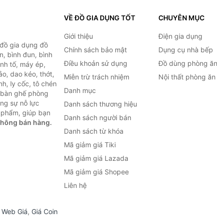
VỀ ĐỒ GIA DỤNG TỐT
CHUYÊN MỤC
Giới thiệu
Điện gia dụng
 đồ gia dụng đồ
Chính sách bảo mật
Dụng cụ nhà bếp
n, bình đun, bình
Điều khoản sử dụng
Đồ dùng phòng ă
inh tố, máy ép,
o, dao kéo, thớt,
Miễn trừ trách nhiệm
Nội thất phòng ăn
h, ly cốc, tô chén
Danh mục
ư bàn ghế phòng
ùng sự nỗ lực
Danh sách thương hiệu
 phẩm, giúp bạn
Danh sách người bán
không bán hàng.
Danh sách từ khóa
Mã giảm giá Tiki
Mã giảm giá Lazada
Mã giảm giá Shopee
Liên hệ
,
Web Giá
,
Giá Coin