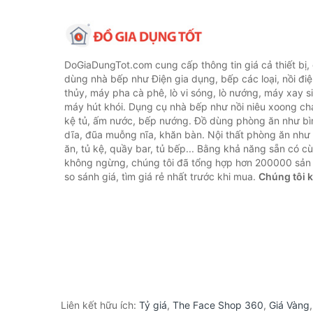
DoGiaDungTot.com cung cấp thông tin giá cả thiết bị,
dùng nhà bếp như Điện gia dụng, bếp các loại, nồi điệ
thủy, máy pha cà phê, lò vi sóng, lò nướng, máy xay s
máy hút khói. Dụng cụ nhà bếp như nồi niêu xoong chả
kệ tủ, ấm nước, bếp nướng. Đồ dùng phòng ăn như bìn
dĩa, đũa muỗng nĩa, khăn bàn. Nội thất phòng ăn nh
ăn, tủ kệ, quầy bar, tủ bếp... Bằng khả năng sẵn có c
không ngừng, chúng tôi đã tổng hợp hơn 200000 sản
so sánh giá, tìm giá rẻ nhất trước khi mua.
Chúng tôi 
Liên kết hữu ích:
Tỷ giá
,
The Face Shop 360
,
Giá Vàng