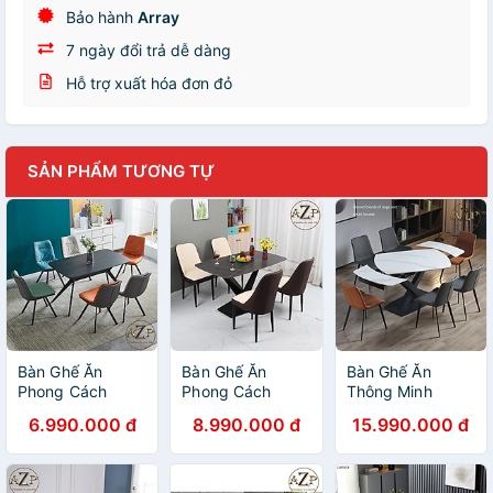
Bảo hành
Array
7 ngày đổi trả dễ dàng
Hỗ trợ xuất hóa đơn đỏ
SẢN PHẨM TƯƠNG TỰ
Bàn Ghế Ăn
Bàn Ghế Ăn
Bàn Ghế Ăn
Phong Cách
Phong Cách
Thông Minh
Đương Đại Châu
Đương Đại Châu
Phong Cách
6.990.000 đ
8.990.000 đ
15.990.000 đ
Âu - Xu Hướng
Âu - Xu Hướng
Đương Đại Châu
Hiện Nay Cho
Hiện Nay Cho
Âu - Xu Hướng
Không Gian Hiện
Không Gian Hiện
Hiện Nay Cho
Đại - Chân Thép
Đại - Chân Thép
Không Gian Hiện