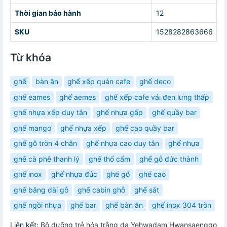
Thời gian bảo hành
12
SKU
1528282863666
Từ khóa
ghế
bàn ăn
ghế xếp quán cafe
ghế deco
ghế eames
ghế aemes
ghế xếp cafe vải đen lưng thấp
ghế nhựa xếp duy tân
ghế nhựa gấp
ghế quầy bar
ghế mango
ghế nhựa xếp
ghế cao quầy bar
ghế gỗ tròn 4 chân
ghế nhựa cao duy tân
ghế nhựa
ghế cà phê thanh lý
ghế thổ cẩm
ghế gỗ đức thành
ghế inox
ghế nhựa đúc
ghế gỗ
ghế cao
ghế băng dài gỗ
ghế cabin ghỗ
ghế sắt
ghế ngồi nhựa
ghế bar
ghế bàn ăn
ghế inox 304 tròn
Liên kết:
Bộ dưỡng trẻ hóa trắng da Yehwadam Hwansaenggo