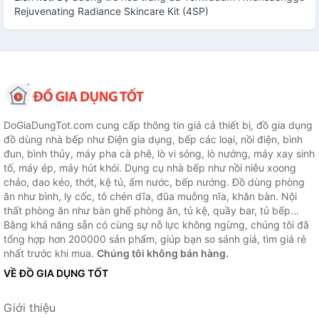
Rejuvenating Radiance Skincare Kit (4SP)
DoGiaDungTot.com cung cấp thông tin giá cả thiết bị, đồ gia dụng
đồ dùng nhà bếp như Điện gia dụng, bếp các loại, nồi điện, bình
đun, bình thủy, máy pha cà phê, lò vi sóng, lò nướng, máy xay sinh
tố, máy ép, máy hút khói. Dụng cụ nhà bếp như nồi niêu xoong
chảo, dao kéo, thớt, kệ tủ, ấm nước, bếp nướng. Đồ dùng phòng
ăn như bình, ly cốc, tô chén dĩa, đũa muỗng nĩa, khăn bàn. Nội
thất phòng ăn như bàn ghế phòng ăn, tủ kệ, quầy bar, tủ bếp...
Bằng khả năng sẵn có cùng sự nỗ lực không ngừng, chúng tôi đã
tổng hợp hơn 200000 sản phẩm, giúp bạn so sánh giá, tìm giá rẻ
nhất trước khi mua.
Chúng tôi không bán hàng.
VỀ ĐỒ GIA DỤNG TỐT
Giới thiệu