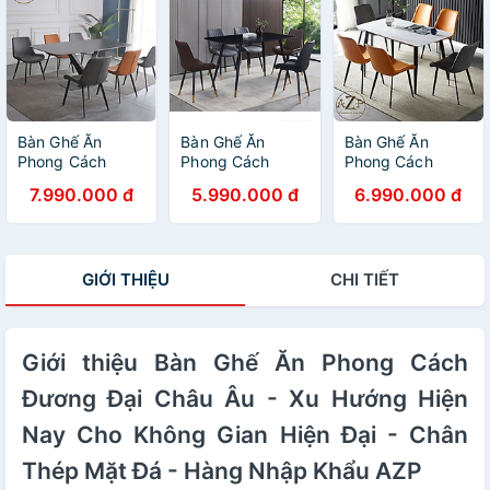
Mặt Đá - Hàng
Mặt Đá - Hàng
Đại - Chân Thép
Nhập Khẩu AZP
Nhập Khẩu AZP
Mặt Đá - Hàng
Nhập Khẩu AZP
Bàn Ghế Ăn
Bàn Ghế Ăn
Bàn Ghế Ăn
Phong Cách
Phong Cách
Phong Cách
Đương Đại Châu
Đương Đại Châu
Đương Đại Châu
7.990.000 đ
5.990.000 đ
6.990.000 đ
Âu - Xu Hướng
Âu - Xu Hướng
Âu - Xu Hướng
Hiện Nay Cho
Hiện Nay Cho
Hiện Nay Cho
Không Gian Hiện
Không Gian Hiện
Không Gian Hiện
Đại - Chân Thép
Đại - Chân Thép
Đại - Chân Thép
GIỚI THIỆU
CHI TIẾT
Mặt Đá - Hàng
Mặt Đá - Hàng
Mặt Đá - Hàng
Nhập Khẩu AZP
Nhập Khẩu AZP
Nhập Khẩu AZP
Giới thiệu Bàn Ghế Ăn Phong Cách
Đương Đại Châu Âu - Xu Hướng Hiện
Nay Cho Không Gian Hiện Đại - Chân
Thép Mặt Đá - Hàng Nhập Khẩu AZP