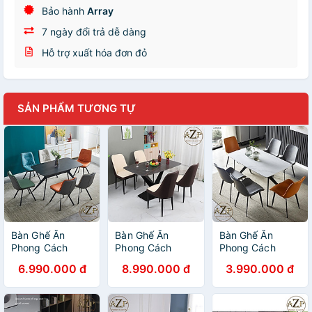
Bảo hành
Array
7 ngày đổi trả dễ dàng
Hỗ trợ xuất hóa đơn đỏ
SẢN PHẨM TƯƠNG TỰ
Bàn Ghế Ăn
Bàn Ghế Ăn
Bàn Ghế Ăn
Phong Cách
Phong Cách
Phong Cách
Đương Đại Châu
Đương Đại Châu
Đương Đại Châu
6.990.000 đ
8.990.000 đ
3.990.000 đ
Âu - Xu Hướng
Âu - Xu Hướng
Âu - Xu Hướng
Hiện Nay Cho
Hiện Nay Cho
Hiện Nay Cho
Không Gian Hiện
Không Gian Hiện
Không Gian Hiện
Đại - Chân Thép
Đại - Chân Thép
Đại - Chân Thép