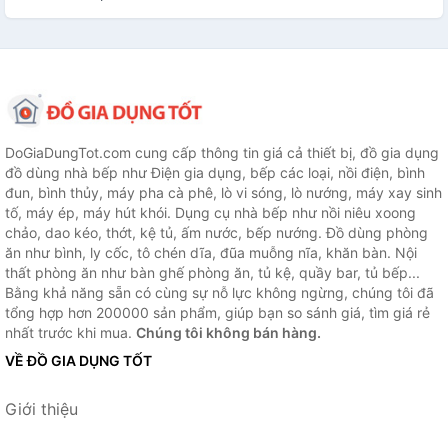
DoGiaDungTot.com cung cấp thông tin giá cả thiết bị, đồ gia dụng
đồ dùng nhà bếp như Điện gia dụng, bếp các loại, nồi điện, bình
đun, bình thủy, máy pha cà phê, lò vi sóng, lò nướng, máy xay sinh
tố, máy ép, máy hút khói. Dụng cụ nhà bếp như nồi niêu xoong
chảo, dao kéo, thớt, kệ tủ, ấm nước, bếp nướng. Đồ dùng phòng
ăn như bình, ly cốc, tô chén dĩa, đũa muỗng nĩa, khăn bàn. Nội
thất phòng ăn như bàn ghế phòng ăn, tủ kệ, quầy bar, tủ bếp...
Bằng khả năng sẵn có cùng sự nỗ lực không ngừng, chúng tôi đã
tổng hợp hơn 200000 sản phẩm, giúp bạn so sánh giá, tìm giá rẻ
nhất trước khi mua.
Chúng tôi không bán hàng.
VỀ ĐỒ GIA DỤNG TỐT
Giới thiệu