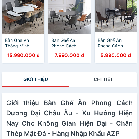
Mặt Đá - Hàng
Mặt Đá - Hàng
Mặt Đá - Hàng
Nhập Khẩu AZP
Nhập Khẩu AZP
Nhập Khẩu AZP
Bàn Ghế Ăn
Bàn Ghế Ăn
Bàn Ghế Ăn
Thông Minh
Phong Cách
Phong Cách
Phong Cách
Đương Đại Châu
Đương Đại Châu
15.990.000 đ
7.990.000 đ
5.990.000 đ
Đương Đại Châu
Âu - Xu Hướng
Âu - Xu Hướng
Âu - Xu Hướng
Hiện Nay Cho
Hiện Nay Cho
Hiện Nay Cho
Không Gian Hiện
Không Gian Hiện
Không Gian Hiện
Đại - Chân Thép
Đại - Chân Thép
GIỚI THIỆU
CHI TIẾT
Đại - Chân Thép
Mặt Đá - Hàng
Mặt Đá - Hàng
Mặt Đá - Hàng
Nhập Khẩu AZP
Nhập Khẩu AZP
Nhập Khẩu AZP
Giới thiệu Bàn Ghế Ăn Phong Cách
Đương Đại Châu Âu - Xu Hướng Hiện
Nay Cho Không Gian Hiện Đại - Chân
Thép Mặt Đá - Hàng Nhập Khẩu AZP