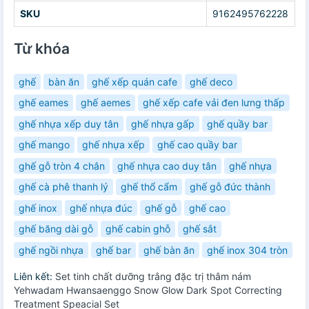
SKU
9162495762228
Từ khóa
ghế
bàn ăn
ghế xếp quán cafe
ghế deco
ghế eames
ghế aemes
ghế xếp cafe vải đen lưng thấp
ghế nhựa xếp duy tân
ghế nhựa gấp
ghế quầy bar
ghế mango
ghế nhựa xếp
ghế cao quầy bar
ghế gỗ tròn 4 chân
ghế nhựa cao duy tân
ghế nhựa
ghế cà phê thanh lý
ghế thổ cẩm
ghế gỗ đức thành
ghế inox
ghế nhựa đúc
ghế gỗ
ghế cao
ghế băng dài gỗ
ghế cabin ghỗ
ghế sắt
ghế ngồi nhựa
ghế bar
ghế bàn ăn
ghế inox 304 tròn
Liên kết:
Set tinh chất dưỡng trắng đặc trị thâm nám
Yehwadam Hwansaenggo Snow Glow Dark Spot Correcting
Treatment Speacial Set