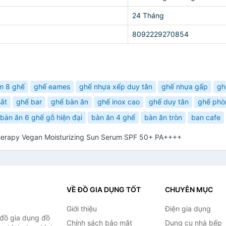
24 Tháng
8092229270854
m 8 ghế
ghế eames
ghế nhựa xếp duy tân
ghế nhựa gấp
gh
ắt
ghế bar
ghế bàn ăn
ghế inox cao
ghế duy tân
ghế phò
bàn ăn 6 ghế gỗ hiện đại
bàn ăn 4 ghế
bàn ăn tròn
ban cafe
herapy Vegan Moisturizing Sun Serum SPF 50+ PA++++
VỀ ĐỒ GIA DỤNG TỐT
CHUYÊN MỤC
Giới thiệu
Điện gia dụng
 đồ gia dụng đồ
Chính sách bảo mật
Dụng cụ nhà bếp