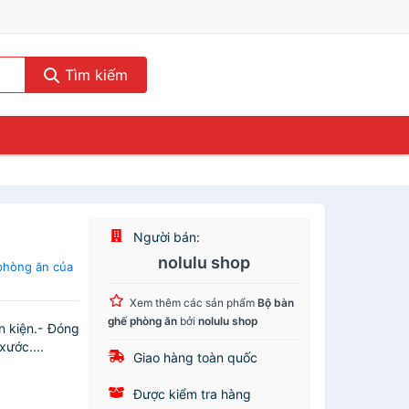
Tìm kiếm
Người bán:
nolulu shop
phòng ăn của
Xem thêm các sản phẩm
Bộ bàn
ghế phòng ăn
bởi
nolulu shop
 kiện.- Đóng
xước....
Giao hàng toàn quốc
Được kiểm tra hàng