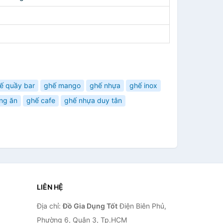
ế quầy bar
ghế mango
ghế nhựa
ghế inox
ng ăn
ghế cafe
ghế nhựa duy tân
LIÊN HỆ
Địa chỉ:
Đồ Gia Dụng Tốt
Điện Biên Phủ,
Phường 6, Quận 3, Tp.HCM