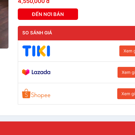
4,550,000 đ
ĐẾN NƠI BÁN
SO SÁNH GIÁ
Xem g
Xem g
Xem g