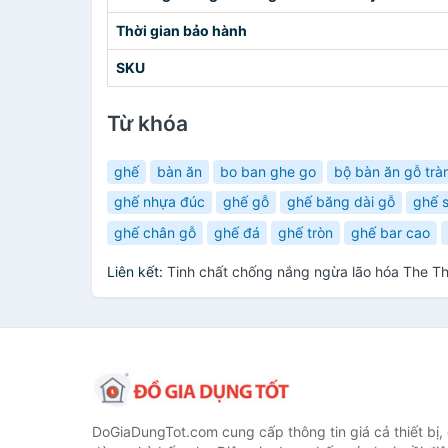
Thời gian bảo hành
SKU
Từ khóa
ghế
bàn ăn
bo ban ghe go
bộ bàn ăn gỗ trà
ghế nhựa đúc
ghế gỗ
ghế băng dài gỗ
ghế s
ghế chân gỗ
ghế đá
ghế tròn
ghế bar cao
Liên kết:
Tinh chất chống nắng ngừa lão hóa The T
DoGiaDungTot.com cung cấp thông tin giá cả thiết bị,