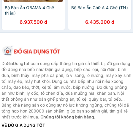
Bộ Bàn Ăn OBAMA 4 Ghế
Bộ Bàn Ăn Chữ A 4 Ghế (TN)
(Nâu)
6.937.500 đ
6.435.000 đ
DoGiaDungTot.com cung cấp thông tin giá cả thiết bị, đồ gia dụng
đồ dùng nhà bếp như Điện gia dụng, bếp các loại, nồi điện, bình
đun, bình thủy, máy pha cà phê, lò vi sóng, lò nướng, máy xay sinh
tố, máy ép, máy hút khói. Dụng cụ nhà bếp như nồi niêu xoong
chảo, dao kéo, thớt, kệ tủ, ấm nước, bếp nướng. Đồ dùng phòng
ăn như bình, ly cốc, tô chén dĩa, đũa muỗng nĩa, khăn bàn. Nội
thất phòng ăn như bàn ghế phòng ăn, tủ kệ, quầy bar, tủ bếp...
Bằng khả năng sẵn có cùng sự nỗ lực không ngừng, chúng tôi đã
tổng hợp hơn 200000 sản phẩm, giúp bạn so sánh giá, tìm giá rẻ
nhất trước khi mua.
Chúng tôi không bán hàng.
VỀ ĐỒ GIA DỤNG TỐT