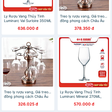
Ly Rượu Vang Thủy Tinh
Treo ly rượu vang, Giá treo ly
Luminarc Val Surloire 350ML
đồng phong cách Châu Âu
& 470ML - Bộ 6 ly - L9569 &
sang trọng mẫu mới
636.000 đ
378.350 đ
L9570
Treo ly rượu vang, Giá treo ly
Ly Rượu Vang Thuỷ Tinh
đồng phong cách Châu Âu
Luminarc Mineral 270ML,
sang trọng mẫu mới
350ML & 450ML - bộ 6 ly -
326.025 đ
570.000 đ
H2316, H2317 & H2318