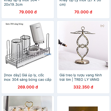
20x19.3cm
cm)
79.000 đ
70.000 đ
[Inox dày] Giá úp ly, cốc
Giá treo ly rượu vang hình
inox 304 sáng bóng cao cấp
trái tim | TREO LY VANG
2022 DECOR Inox Không ăn
269.000 đ
332.350 đ
mòn