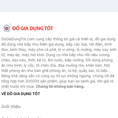
DoGiaDungTot.com cung cấp thông tin giá cả thiết bị, đồ gia dụng
đồ dùng nhà bếp như Điện gia dụng, bếp các loại, nồi điện, bình
đun, bình thủy, máy pha cà phê, lò vi sóng, lò nướng, máy xay sinh
tố, máy ép, máy hút khói. Dụng cụ nhà bếp như nồi niêu xoong
chảo, dao kéo, thớt, kệ tủ, ấm nước, bếp nướng. Đồ dùng phòng
ăn như bình, ly cốc, tô chén dĩa, đũa muỗng nĩa, khăn bàn. Nội
thất phòng ăn như bàn ghế phòng ăn, tủ kệ, quầy bar, tủ bếp...
Bằng khả năng sẵn có cùng sự nỗ lực không ngừng, chúng tôi đã
tổng hợp hơn 200000 sản phẩm, giúp bạn so sánh giá, tìm giá rẻ
nhất trước khi mua.
Chúng tôi không bán hàng.
VỀ ĐỒ GIA DỤNG TỐT
Giới thiệu