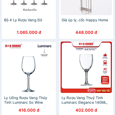
Bộ 4 Ly Rượu Vang Đỏ
Giá úp ly, cốc Happy Home
1.065.000 đ
448.000 đ
Ly Uống Rượu Vang Thủy
Ly Rượu Vang Thuỷ Tinh
Tinh Luminarc So Wine
Luminarc Elegance 140ML,
350ML - 470ML & 580ML -
190ML, 250ML & 350ML -
416.000 đ
402.000 đ
bộ 4 ly - E5979, E5980 &
bộ 6 ly - L13729, L12055,