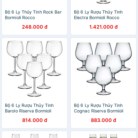
Bộ 6 Ly Thủy Tinh Rock Bar
Bộ 6 Ly Rượu Thủy Tinh
Bormioli Rocco
Electra Bormioli Rocco
518000CM3821990 (70ml /
192352B32021990 (550ml /
248.000 đ
1.421.000 đ
Ly)
Ly)
Bộ 6 Ly Rượu Thủy Tinh
Bộ 6 Ly Rượu Thủy Tinh
Barolo Riserva Bormioli
Cognac Riserva Bormioli
Rocco 167231BN9021990
Rocco 130210BV4021990
814.000 đ
883.000 đ
(480ml / Ly)
(530ml / Ly)