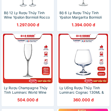
Bộ 12 Ly Rượu Thủy Tinh
Bộ 6 Ly Rượu Thủy Tinh
Wine Ypsilon Bormioli Rocco
Ypsilon Margarita Bormioli
124470MN5021990 (220ml
Rocco 166440M76021990
1.297.000 đ
1.394.000 đ
/ Ly)
(330ml / Ly)
Ly Rượu Champagne Thủy
Ly Uống Rượu Thủy Tinh
Tinh Luminarc World Wine
Luminarc Cognac 130ML &
160ML - bộ 4 ly - G8981
250ML - bộ 6 ly - G2630 &
504.000 đ
360.000 đ
G2629