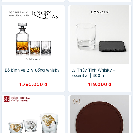
E5981
L13735 & D3179
Bộ bình và 2 ly uống whisky
Ly Thủy Tinh Whisky -
Essential | 300ml |
[LYNOIR_LY043
1.790.000 đ
119.000 đ