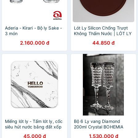
Aderia - Kirari - Bộ ly Sake -
Lót Ly Silicon Chống Trượt
3 món
Không Thấm Nước | LÓT LY
CỐC CHO NHÀ HÀNG QUÁN
2.160.000 đ
44.850 đ
CAFE KHÔNG HỌA TIẾT
Miếng lót ly - Tấm lót ly, cốc
Bộ 6 Ly vang Diamond
siêu hút nước bằng đất xốp
200ml Crystal BOHEMIA
Diatomite họa tiết, thông
45.000 đ
1.530.000 đ
điệp dễ thương