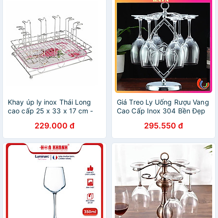
Khay úp ly inox Thái Long
Giá Treo Ly Uống Rượu Vang
cao cấp 25 x 33 x 17 cm -
Cao Cấp Inox 304 Bền Đẹp
kèm khay phíp đựng nước
Để Bàn Trong Gia Đình Mã
229.000 đ
295.550 đ
KT05