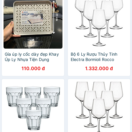
Gía úp ly cốc dày đẹp Khay
Bộ 6 Ly Rượu Thủy Tinh
Úp Ly Nhựa Tiện Dụng
Electra Bormioli Rocco
192341B32021990 (350ml /
110.000 đ
1.332.000 đ
Ly)