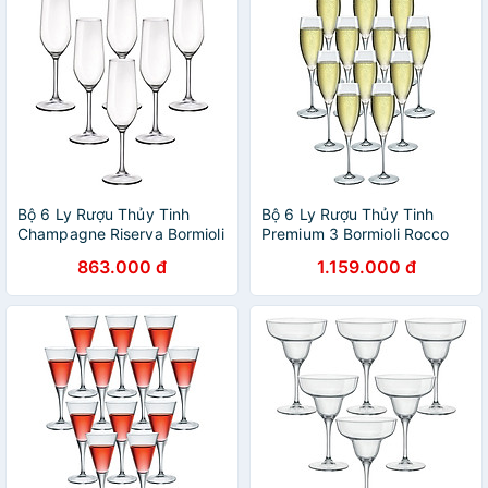
Bộ 6 Ly Rượu Thủy Tinh
Bộ 6 Ly Rượu Thủy Tinh
Champagne Riserva Bormioli
Premium 3 Bormioli Rocco
Rocco 126281BN9021990
170061BF9021990 (260ml /
863.000 đ
1.159.000 đ
(210ml / Ly)
Ly)