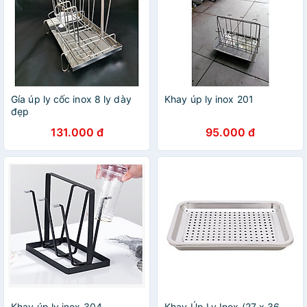
Gía úp ly cốc inox 8 ly dày
Khay úp ly inox 201
đẹp
131.000 đ
95.000 đ
Khay úp ly inox 304 -
Khay Úp Ly Inox (27 x 36