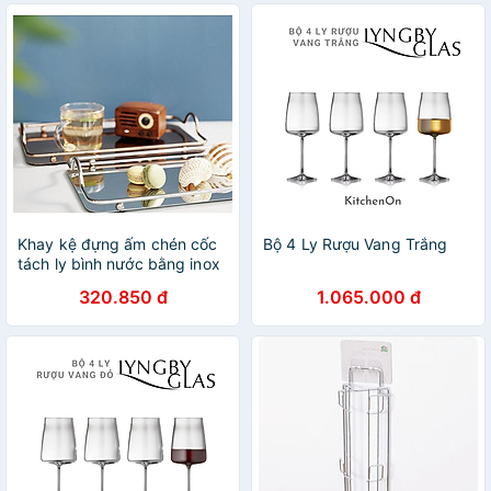
Khay kệ đựng ấm chén cốc
Bộ 4 Ly Rượu Vang Trắng
tách ly bình nước bằng inox
đẹp cao cấp chữ nhật
320.850 đ
1.065.000 đ
34x20cm nhiều màu