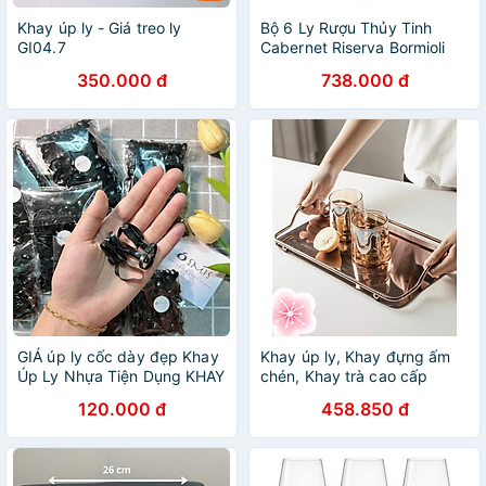
Khay úp ly - Giá treo ly
Bộ 6 Ly Rượu Thủy Tinh
GI04.7
Cabernet Riserva Bormioli
Rocco 126261BN9021990
350.000 đ
738.000 đ
(370ml / Ly / Ly)
GIÁ úp ly cốc dày đẹp Khay
Khay úp ly, Khay đựng ấm
Úp Ly Nhựa Tiện Dụng KHAY
chén, Khay trà cao cấp
ÚP LY
bằng inox mạ - VD706
120.000 đ
458.850 đ