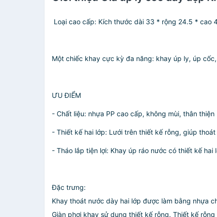
️ Loại cao cấp: Kích thước dài 33 * rộng 24.5 * ca
Một chiếc khay cực kỳ đa năng: khay úp ly, úp cốc,
ƯU ĐIỂM
- Chất liệu: nhựa PP cao cấp, không mùi, thân thiện
- Thiết kế hai lớp: Lưới trên thiết kế rỗng, giúp tho
- Tháo lắp tiện lợi: Khay úp ráo nước có thiết kế hai 
Đặc trưng:
Khay thoát nước dày hai lớp được làm bằng nhựa chắ
Giàn phơi khay sử dụng thiết kế rỗng. Thiết kế rỗng 