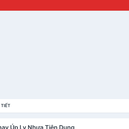
 TIẾT
 Khay Úp Ly Nhựa Tiện Dụng