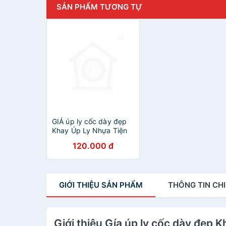
SẢN PHẨM TƯƠNG TỰ
GIÁ úp ly cốc dày đẹp
Khay Úp Ly Nhựa Tiện
Dụng KHAY ÚP LY
120.000 đ
GIỚI THIỆU
SẢN PHẨM
THÔNG TIN
CHI
Giới thiệu Gía úp ly cốc dày đẹp