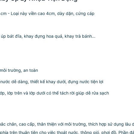
o 4cm - Loại này viền cao 4cm, dày dặn, cứng cáp
 úp bát đĩa, khay đựng hoa quả, khay trà bánh...
 môi trường, an toàn
át nước dễ dàng, thiết kế khay dưới, đựng nước tiện lợi
lớp, lớp trên và lớp dưới có thể tách rời giúp dễ rửa sạch
c chắn, cao cấp, thân thiện với môi trường, thích hợp sử dụng lâu d
phía trên thuận tiện cho việc thoát nước, thông gió, phơi đồ. Phần đá