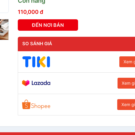
Còn hàng
110,000 đ
ĐẾN NƠI BÁN
SO SÁNH GIÁ
Xem g
Xem g
Xem g