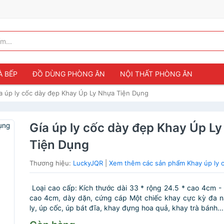
À BẾP
ĐỒ DÙNG PHÒNG ĂN
NỘI THẤT PHÒNG ĂN
a úp ly cốc dày đẹp Khay Úp Ly Nhựa Tiện Dụng
Gía úp ly cốc dày đẹp Khay Úp L
Tiện Dụng
Thương hiệu:
LuckyJQR
|
Xem thêm các sản phẩm Khay úp ly 
️ Loại cao cấp: Kích thước dài 33 * rộng 24.5 * cao 4cm - 
cao 4cm, dày dặn, cứng cáp Một chiếc khay cực kỳ đa n
ly, úp cốc, úp bát đĩa, khay đựng hoa quả, khay trà bánh....