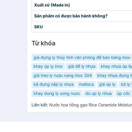
Xuất xứ (Made in)
Sản phẩm có được bảo hành không?
SKU
Từ khóa
giá đựng ly thủy tinh văn phòng để bàn bằng inox
khay úp ly inox
giá để ly nhựa
khay nhựa úp ll
giá treo ly rượu vang inox 304
khay nhựa đựng l
kệ đựng nắp ly nhựa
malloca
giá úp ly
bộ ly
khay dung ly uong nuoc
do up ly nhua
úp cốc
Liên kết:
Nước hoa hồng gạo Rice Ceramide Moistur