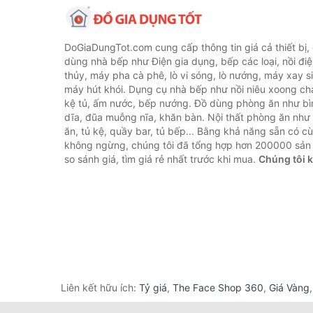
DoGiaDungTot.com cung cấp thông tin giá cả thiết bị,
dùng nhà bếp như Điện gia dụng, bếp các loại, nồi điệ
thủy, máy pha cà phê, lò vi sóng, lò nướng, máy xay s
máy hút khói. Dụng cụ nhà bếp như nồi niêu xoong chả
kệ tủ, ấm nước, bếp nướng. Đồ dùng phòng ăn như bìn
dĩa, đũa muỗng nĩa, khăn bàn. Nội thất phòng ăn nh
ăn, tủ kệ, quầy bar, tủ bếp... Bằng khả năng sẵn có c
không ngừng, chúng tôi đã tổng hợp hơn 200000 sản
so sánh giá, tìm giá rẻ nhất trước khi mua.
Chúng tôi 
Liên kết hữu ích:
Tỷ giá
,
The Face Shop 360
,
Giá Vàng