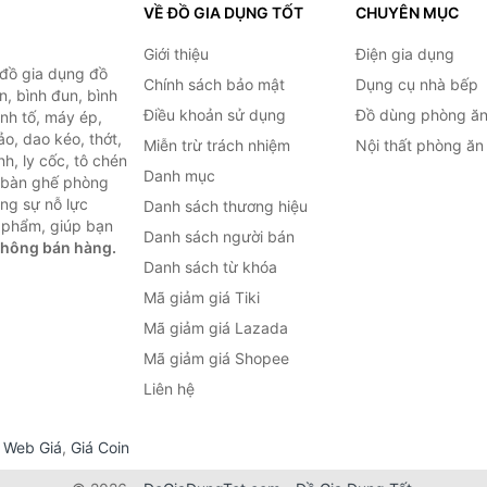
VỀ ĐỒ GIA DỤNG TỐT
CHUYÊN MỤC
Giới thiệu
Điện gia dụng
 đồ gia dụng đồ
Chính sách bảo mật
Dụng cụ nhà bếp
n, bình đun, bình
Điều khoản sử dụng
Đồ dùng phòng ă
inh tố, máy ép,
o, dao kéo, thớt,
Miễn trừ trách nhiệm
Nội thất phòng ăn
h, ly cốc, tô chén
Danh mục
ư bàn ghế phòng
ùng sự nỗ lực
Danh sách thương hiệu
 phẩm, giúp bạn
Danh sách người bán
không bán hàng.
Danh sách từ khóa
Mã giảm giá Tiki
Mã giảm giá Lazada
Mã giảm giá Shopee
Liên hệ
,
Web Giá
,
Giá Coin