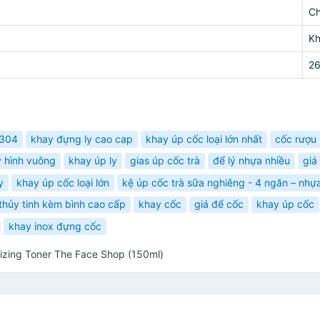
Ch
K
2
 304
khay đựng ly cao cap
khay úp cốc loại lớn nhất
cốc rượu 
y hình vuông
khay úp ly
gias úp cốc trà
để lý nhựa nhiều
giá
y
khay úp cốc loại lớn
kệ úp cốc trà sữa nghiêng - 4 ngăn – nhự
 thủy tinh kèm bình cao cấp
khay cốc
giá để cốc
khay úp cốc
khay inox đựng cốc
izing Toner The Face Shop (150ml)