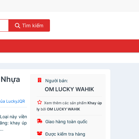
Tìm kiếm
y Nhựa
Người bán:
OM LUCKY WAHIK
của LuckyJQR
Xem thêm các sản phẩm
Khay úp
ly
bởi
OM LUCKY WAHIK
Loại này viền
Giao hàng toàn quốc
ăng: khay úp
..
Được kiểm tra hàng