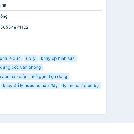
ina
hông
656554974122
pha lê đức
up ly
khay úp bình sữa
 đựng cốc văn phòng
a abs cao cấp - nhỏ gọn, tiện dụng
khay để ly nước có nắp đậy
ly lớn có lắp cỡ bự