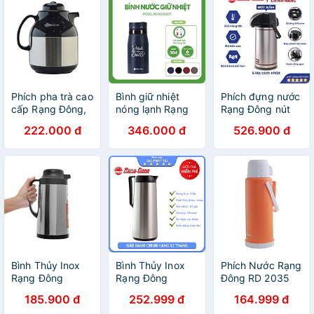
Phích pha trà cao
Bình giữ nhiệt
Phích đựng nước
cấp Rạng Đông,
nóng lạnh Rạng
Rạng Đông nút
1 lít, giữ nhiệt,
Đông dung tích
bấm 2 lít Model:
222.000 đ
346.000 đ
526.900 đ
thân inox, vai
360-400-450-
RD-2045ST3.E
nhựa, Model: RD-
500-600ml inox
1055 ST1.E-
304 cao cấp, ly
Chính hãng
giữ nhiệt
Bình Thủy Inox
Bình Thủy Inox
Phích Nước Rạng
Rạng Đông
Rạng Đông
Đông RD 2035
RD1040 ST2 (1L)
RD1040 ST2.E -
N5 (2L) - Màu
185.900 đ
252.999 đ
164.999 đ
Trắng (1L)
Ngẫu Nhiên