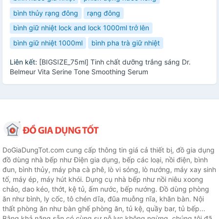
bình thủy rạng đông
rạng đông
bình giữ nhiệt lock and lock 1000ml trở lên
bình giữ nhiệt 1000ml
bình pha trà giữ nhiệt
Liên kết:
[BIGSIZE_75ml] Tinh chất dưỡng trắng sáng Dr.
Belmeur Vita Serine Tone Smoothing Serum
DoGiaDungTot.com cung cấp thông tin giá cả thiết bị, đồ gia dụng
đồ dùng nhà bếp như Điện gia dụng, bếp các loại, nồi điện, bình
đun, bình thủy, máy pha cà phê, lò vi sóng, lò nướng, máy xay sinh
tố, máy ép, máy hút khói. Dụng cụ nhà bếp như nồi niêu xoong
chảo, dao kéo, thớt, kệ tủ, ấm nước, bếp nướng. Đồ dùng phòng
ăn như bình, ly cốc, tô chén dĩa, đũa muỗng nĩa, khăn bàn. Nội
thất phòng ăn như bàn ghế phòng ăn, tủ kệ, quầy bar, tủ bếp...
Bằng khả năng sẵn có cùng sự nỗ lực không ngừng, chúng tôi đã